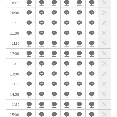
03-3346-1396
09:30
受付時間 9:00～18:00（土日祝日・年末年始を除く）
10:00
WEBからのお問合せ
10:30
お問合せフォーム
11:00
面積
11:30
12:00
12:30
13:00
会場の種類
イベントホール
会議室
13:30
14:00
こだわり条件
14:30
※複数選択可能
15:00
特長で選ぶ