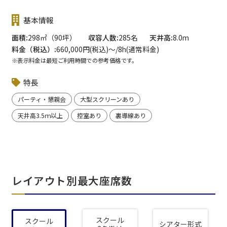
基本情報
面積
298㎡（90坪）
収容人数
285名
天井高
8.0m
料金（税込）
660,000円(税込)〜/8h(通常料金)
※表示料金は最短ご利用時間での参考価格です。
特長
パーティ・懇親会
大型スクリーンあり
天井高3.5ｍ以上
控室あり
裏導線あり
レイアウト別最大座席数
スクール
スクール
シアター形式