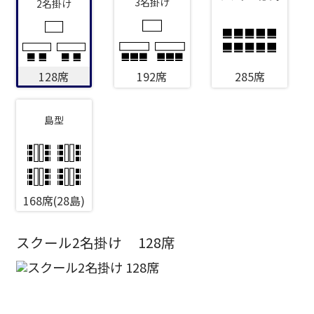
3名掛け
2名掛け
128席
192席
285席
島型
168席(28島)
スクール2名掛け
128席
エリア／施設
※複数選択可能