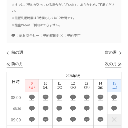
ベルサール羽田空港
日時
※すでにご予約が入っている場合がございます。あらかじめご了承くださ
い。
日付／開始・終了時間から選ぶ
※最低利用時間は8時間もしくは12時間です。
時間単位で選ぶ
※控室のみのご利用はできません。
：要お問合せ
ー：予約期間外
×：予約不可
人数／レイアウト
※複数選択可能
前の週
次の週
前の月
次の月
2026年8月
スクール
スクール
シアター
日時
9
10
11
12
13
14
15
2名掛け
3名掛け
形式
（日）
（月）
（火）
（水）
（木）
（金）
（土）
こちらの
会議室
の空室状況は
08:00
以下からお問合せください。
08:30
お電話でのお問合せ
09:00
口の字型
島型
T字島型