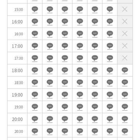
駅直結
天井高3.5ｍ以上
15:30
窓があり開放感のある
喫煙所あり
16:00
会場
16:30
大型スクリーンあり
控室あり
17:00
4t車以上荷捌きあり
裏導線あり
時間貸し駐車場あり
専有回線(NURO)あり
17:30
用途で選ぶ
18:00
パーティ・懇親会
株主総会・IR
18:30
e-sports大会
プレス発表
19:00
試験
展示会・販売会
19:30
20:00
20:30