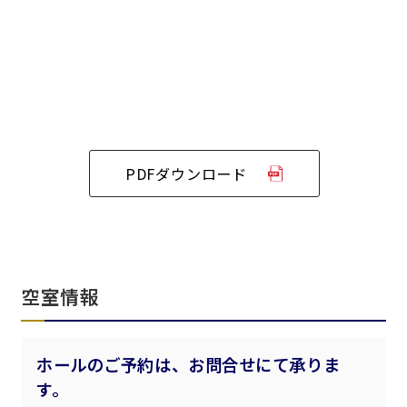
新宿・高田馬場エリア
ベルサール新宿南口
秋葉原・神田・東京エリア
ベルサール新宿グランド
新宿住友ホール
ベルサール八重洲
新宿住友ビル三角広場
飯田橋・九段・半蔵門・神保町エリア
ベルサール東京日本橋
新宿住友スカイルーム
ベルサール秋葉原
ベルサール新宿セントラルパーク
ベルサール半蔵門
ベルサール神田
ベルサール西新宿
PDFダウンロード
渋谷エリア
ベルサール飯田橋駅前
ベルサール高田馬場
ベルサール飯田橋ファースト
ベルサール渋谷ファースト
ベルサール神保町アネックス
六本木・虎ノ門エリア
ベルサール渋谷ガーデン
ベルサール神保町
ベルサール九段
ベルサール虎ノ門
汐留・御成門・芝公園エリア
泉ガーデンギャラリー
空室情報
ベルサール六本木グランドコンファレンスセンター
ベルサール芝公園
ベルサール六本木
有明・羽田エリア
ベルサール御成門タワー
ベルサール汐留
ホールのご予約は、お問合せにて承りま
東京ガーデンシアター
ベルサール東京汐留コンファレンスセンター
す。
ベルサール有明コンファレンスセンター
ベルサール三田ガーデン