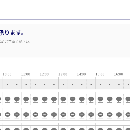
ベルサール秋葉原
ベルサール神田
ベルサール西新宿
ベルサール高田馬
ベルサール半蔵門
ベルサール飯田橋
渋谷エリア
ベルサール飯田橋ファースト
ベルサール神保町
ベルサール渋谷ファースト
ベルサール渋谷ガ
ベルサール神保町
ベルサール九段
六本木・虎ノ門エリア
承ります。
ベルサール虎ノ門
泉ガーデンギャラ
じめご了承ください。
汐留・御成門・芝公園エリア
ベルサール六本木グランドコンファレンスセンター
ベルサール六本木
ベルサール芝公園
ベルサール御成門
有明・羽田エリア
ベルサール汐留
ベルサール東京汐
東京ガーデンシアター
ベルサール有明コ
ベルサール三田ガーデン
10:00
11:00
12:00
13:00
14:00
15:00
16:00
ベルサール羽田空港
日付／開始・終了時間から選ぶ
-
-
-
-
-
-
-
-
-
-
-
-
-
-
時間単位で選ぶ
こちらの
会議室
の空室状況は
以下からお問合せください。
スクール
スクール
シアター
口の字型
島型
お電話でのお問合せ
WEBからのお問合せ