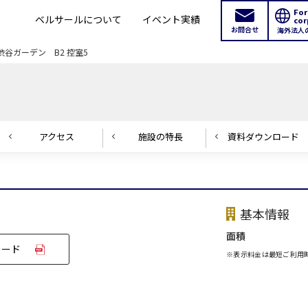
For
ベルサールについて
イベント実績
cor
お問合せ
海外法人
谷ガーデン B2 控室5
アクセス
施設の
特長
資料ダウンロード
基本情報
新宿・高田馬場エリア
面積
ロード
※表示料金は最短ご利用
ベルサール新宿南口
ベルサール新宿グ
秋葉原・神田・東京エリア
新宿住友ホール
新宿住友ビル三角
ベルサール八重洲
ベルサール東京日
新宿住友スカイルーム
ベルサール新宿セ
飯田橋・九段・半蔵門・神保町エリア