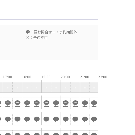
場
駅前
アネックス
ーデン
：要お問合せ
ー：予約期間外
×：予約不可
リー
タワー
留コンファレンスセンター
ンファレンスセンター
17:00
18:00
19:00
20:00
21:00
-
-
-
-
-
-
-
-
-
-
T字島型