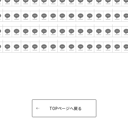
2名掛け
3名掛け
形式
03-3346-1396
お問合せフォー
 9:00～18:00（土日祝日・年末年始を除く）
イベントホール
会議室
で選ぶ
駅直結
天井高3.5ｍ以上
喫煙所あり
大型スクリーンあり
4t車以上荷捌きあり
裏導線あり
TOPページへ戻る
専有回線(NURO)あり
で選ぶ