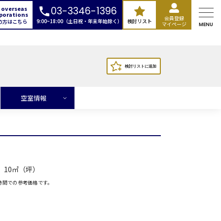
 overseas
03-3346-1396
porations
会員登録
9:00~18:00（土日祝・年末年始除く）
検討リスト
の方はこちら
マイページ
MENU
空室情報
10㎡（坪）
時間での参考価格です。
ランド
広場
本橋
ントラルパーク