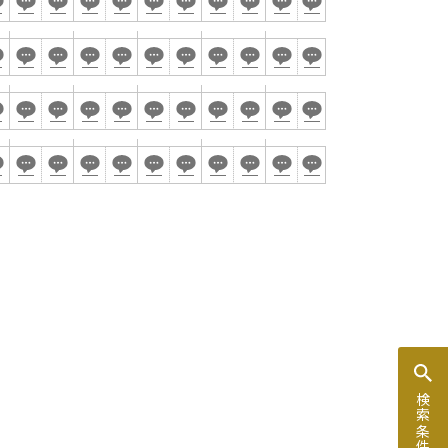
ム
窓があり開放感のある会場
控室あり
時間貸し駐車場あり
検索条件を変更