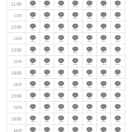
11:00
時間単位で選ぶ
11:30
12:00
人数／レイアウト
※複数選択可能
12:30
13:00
13:30
スクール
スクール
シアター
2名掛け
3名掛け
形式
14:00
こちらの
会議室
の空室状況は
14:30
以下からお問合せください。
15:00
お電話でのお問合せ
15:30
口の字型
島型
T字島型
03-3346-1396
16:00
受付時間 9:00～18:00（土日祝日・年末年始を除く）
16:30