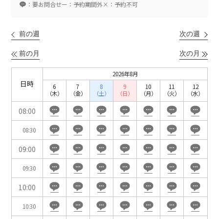
ベルサール新宿南口
：要お問合せ
ー：予約期間外
×：予約不可
秋葉原・神田・東京エリア
ベルサール新宿グランド
新宿住友ホール
ベルサール八重洲
新宿住友ビル三角広場
前の週
次の週
飯田橋・九段・半蔵門・神保町エリア
ベルサール東京日本橋
新宿住友スカイルーム
ベルサール秋葉原
ベルサール新宿セントラルパーク
前の月
次の月
ベルサール半蔵門
ベルサール神田
ベルサール西新宿
渋谷エリア
ベルサール飯田橋駅前
ベルサール高田馬場
2026年8月
ベルサール飯田橋ファースト
日時
ベルサール渋谷ファースト
ベルサール神保町アネックス
6
7
8
9
10
11
12
六本木・虎ノ門エリア
（木）
（金）
（土）
（日）
（月）
（火）
（水）
ベルサール渋谷ガーデン
ベルサール神保町
ベルサール九段
08:00
ベルサール虎ノ門
汐留・御成門・芝公園エリア
泉ガーデンギャラリー
08:30
ベルサール六本木グランドコンファレンスセンター
ベルサール芝公園
ベルサール六本木
09:00
有明・羽田エリア
ベルサール御成門タワー
ベルサール汐留
09:30
東京ガーデンシアター
ベルサール東京汐留コンファレンスセンター
ベルサール有明コンファレンスセンター
ベルサール三田ガーデン
10:00
ベルサール羽田空港
日時
10:30
日付／開始・終了時間から選ぶ