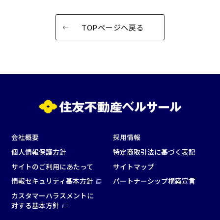
窓があり開放感のある
喫煙所あり
会場
TOPページへ戻る
大型スクリーンあり
控室あり
4t車以上荷捌きあり
裏導線あり
時間貸し駐車場あり
専有回線(NURO)あり
用途で選ぶ
パーティ・懇親会
株主総会・IR
e-sports大会
プレス発表
試験
展示会・販売会
会社概要
採用情報
個人情報保護方針
特定商取引法に基づく表記
サイトのご利用にあたって
サイトマップ
情報セキュリティ基本方針
パートナーシップ構築宣言
この条件で検索
カスタマーハラスメントに
対する基本方針