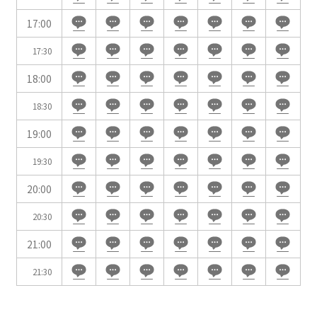
WEBからのお問合せ
17:00
お問合せフォーム
17:30
面積
18:00
18:30
19:00
会場の種類
19:30
イベントホール
会議室
20:00
20:30
こだわり条件
21:00
※複数選択可能
特長で選ぶ
21:30
駅直結
天井高3.5ｍ以上