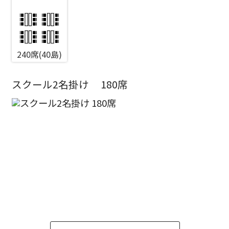
エリア／施設
240席(40島)
※複数選択可能
新宿・高田馬場エリア
スクール2名掛け
180席
ベルサール新宿南口
秋葉原・神田・東京エリア
ベルサール新宿グランド
新宿住友ホール
ベルサール八重洲
新宿住友ビル三角広場
飯田橋・九段・半蔵門・神保町エリア
ベルサール東京日本橋
新宿住友スカイルーム
ベルサール秋葉原
ベルサール新宿セントラルパーク
ベルサール半蔵門
ベルサール神田
ベルサール西新宿
渋谷エリア
ベルサール飯田橋駅前
ベルサール高田馬場
ベルサール飯田橋ファースト
ベルサール渋谷ファースト
ベルサール神保町アネックス
六本木・虎ノ門エリア
ベルサール渋谷ガーデン
ベルサール神保町
ベルサール九段
ベルサール虎ノ門
汐留・御成門・芝公園エリア
泉ガーデンギャラリー