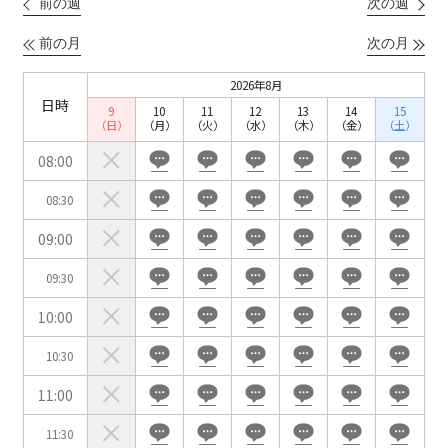
前の週
次の週
こちらの
会議室
の空室状況は
以下からお問合せください。
前の月
次の月
2026年8月
お電話でのお問合せ
日時
9
10
11
12
13
14
15
口の字型
島型
T字島型
03-3346-1396
（日）
（月）
（火）
（水）
（木）
（金）
（土）
08:00
受付時間 9:00～18:00（土日祝日・年末年始を除く）
WEBからのお問合せ
08:30
09:00
お問合せフォーム
09:30
面積
10:00
10:30
11:00
会場の種類
11:30