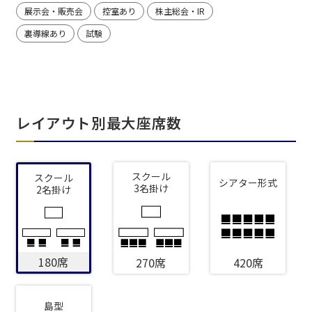
展示会・販売会
控室あり
株主総会・IR
裏導線あり
試験
レイアウト別最大座席数
スクール
スクール
シアター形式
3名掛け
2名掛け
180席
270席
420席
島型