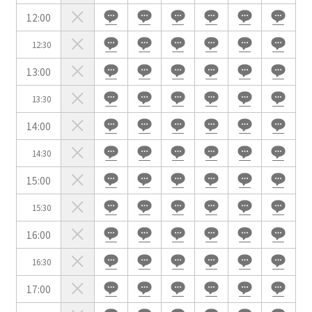
イベントホール
会議室
12:00
12:30
こだわり条件
※複数選択可能
13:00
特長で選ぶ
13:30
駅直結
天井高3.5ｍ以上
14:00
窓があり開放感のある
喫煙所あり
会場
14:30
大型スクリーンあり
控室あり
15:00
4t車以上荷捌きあり
裏導線あり
15:30
時間貸し駐車場あり
専有回線(NURO)あり
16:00
用途で選ぶ
16:30
パーティ・懇親会
株主総会・IR
17:00
e-sports大会
プレス発表