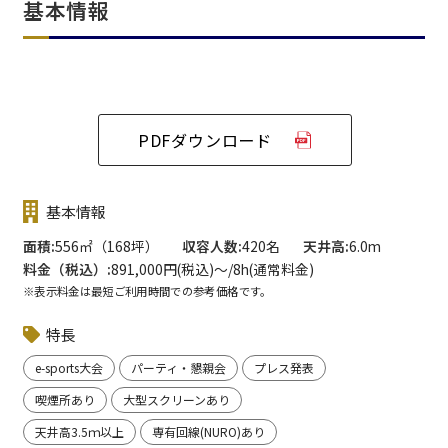
基本情報
PDFダウンロード
基本情報
面積
556㎡（168坪）
収容人数
420名
天井高
6.0m
料金（税込）
891,000円(税込)〜/8h(通常料金)
※表示料金は最短ご利用時間での参考価格です。
特長
e-sports大会
パーティ・懇親会
プレス発表
喫煙所あり
大型スクリーンあり
天井高3.5ｍ以上
専有回線(NURO)あり