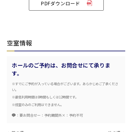
PDFダウンロード
ベルサール六本木グランドコンファレンスセンター
ベルサール芝公園
ベルサール六本木
有明・羽田エリア
ベルサール御成門タワー
ベルサール汐留
東京ガーデンシアター
ベルサール東京汐留コンファレンスセンター
ベルサール有明コンファレンスセンター
ベルサール三田ガーデン
ベルサール羽田空港
日時
空室情報
日付／開始・終了時間から選ぶ
ホールのご予約は、お問合せにて承りま
時間単位で選ぶ
す。
※すでにご予約が入っている場合がございます。あらかじめご了承くださ
人数／レイアウト
い。
※複数選択可能
※最低利用時間は8時間もしくは12時間です。
※控室のみのご利用はできません。
：要お問合せ
ー：予約期間外
×：予約不可
スクール
スクール
シアター
2名掛け
3名掛け
形式