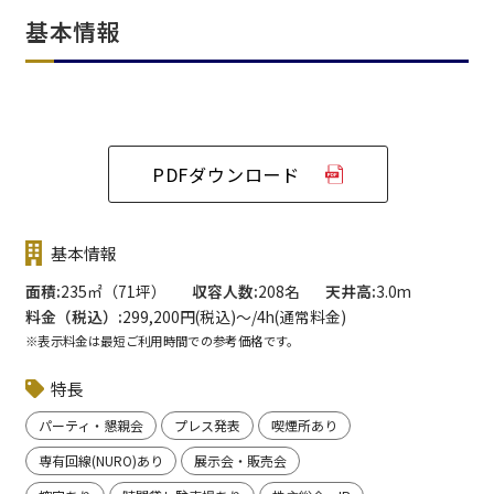
基本情報
PDFダウンロード
基本情報
面積
235㎡（71坪）
収容人数
208名
天井高
3.0m
料金（税込）
299,200円(税込)〜/4h(通常料金)
※表示料金は最短ご利用時間での参考価格です。
特長
パーティ・懇親会
プレス発表
喫煙所あり
専有回線(NURO)あり
展示会・販売会