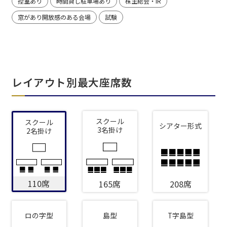
控室あり
時間貸し駐車場あり
株主総会・IR
窓があり開放感のある会場
試験
レイアウト別最大座席数
スクール
スクール
シアター形式
3名掛け
2名掛け
110席
165席
208席
ロの字型
島型
T字島型