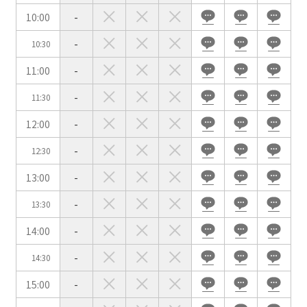
10:00
-
-
10:30
会場の種類
11:00
-
イベントホール
会議室
-
11:30
12:00
-
こだわり条件
※複数選択可能
-
12:30
特長で選ぶ
13:00
-
駅直結
天井高3.5ｍ以上
-
13:30
窓があり開放感のある
喫煙所あり
会場
14:00
-
大型スクリーンあり
控室あり
-
14:30
4t車以上荷捌きあり
裏導線あり
15:00
-
時間貸し駐車場あり
専有回線(NURO)あり