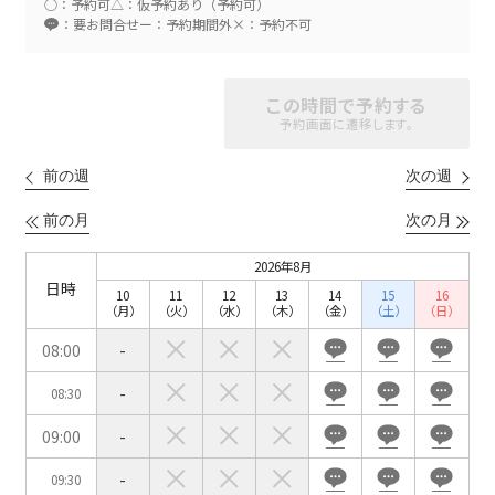
○：予約可
△：仮予約あり（予約可）
：要お問合せ
ー：予約期間外
×：予約不可
スクール
スクール
シアター
この時間で予約する
2名掛け
3名掛け
形式
予約画面に遷移します。
こちらの
会議室
の空室状況は
以下からお問合せください。
前の週
次の週
前の月
次の月
お電話でのお問合せ
口の字型
島型
T字島型
03-3346-1396
2026年8月
日時
10
11
12
13
14
15
16
受付時間 9:00～18:00（土日祝日・年末年始を除く）
（月）
（火）
（水）
（木）
（金）
（土）
（日）
WEBからのお問合せ
08:00
-
-
08:30
お問合せフォーム
09:00
-
面積
-
09:30