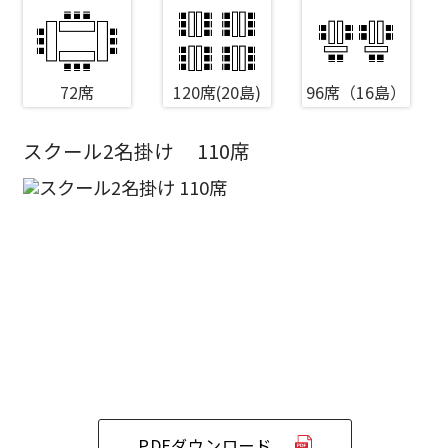
72席
120席(20島)
96席（16島）
スクール2名掛け
110席
エリア／施設
※複数選択可能
新宿・高田馬場エリア
ベルサール新宿南口
秋葉原・神田・東京エリア
ベルサール新宿グランド
新宿住友ホール
ベルサール八重洲
新宿住友ビル三角広場
飯田橋・九段・半蔵門・神保町エリア
ベルサール東京日本橋
新宿住友スカイルーム
ベルサール秋葉原
ベルサール新宿セントラルパーク
ベルサール半蔵門
ベルサール神田
ベルサール西新宿
渋谷エリア
PDFダウンロード
ベルサール飯田橋駅前
ベルサール高田馬場