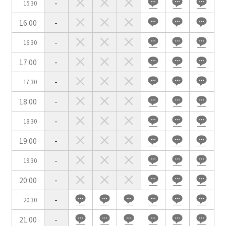
-
15:30
用途で選ぶ
16:00
-
パーティ・懇親会
株主総会・IR
-
16:30
e-sports大会
プレス発表
17:00
-
試験
展示会・販売会
-
17:30
18:00
-
-
18:30
この条件で検索
19:00
-
選択している条件を
リセットする
-
19:30
20:00
-
-
20:30
21:00
-