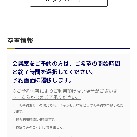
ベルサール飯田橋ファースト
ベルサール渋谷ファースト
ベルサール神保町アネックス
六本木・虎ノ門エリア
ベルサール渋谷ガーデン
ベルサール神保町
ベルサール九段
ベルサール虎ノ門
汐留・御成門・芝公園エリア
泉ガーデンギャラリー
空室情報
ベルサール六本木グランドコンファレンスセンター
ベルサール芝公園
ベルサール六本木
有明・羽田エリア
ベルサール御成門タワー
ベルサール汐留
会議室をご予約の方は、ご希望の開始時間
東京ガーデンシアター
ベルサール東京汐留コンファレンスセンター
と終了時間を選択してください。
ベルサール有明コンファレンスセンター
ベルサール三田ガーデン
ベルサール羽田空港
日時
予約画面に遷移します。
日付／開始・終了時間から選ぶ
※ご予約内容によりご利用頂けない場合がございま
す。あらかじめご了承ください。
時間単位で選ぶ
※「仮予約あり」の場合でも、キャンセル待ちとして仮予約を申請いただ
けます。
※最低利用時間は4時間です。
人数／レイアウト
※控室のみのご利用はできません。
※複数選択可能