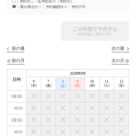
○：予約可
△：仮予約あり（予約可）
：要お問合せ
ー：予約期間外
×：予約不可
スクール
スクール
シアター
この時間で予約する
2名掛け
3名掛け
形式
予約画面に遷移します。
こちらの
会議室
の空室状況は
以下からお問合せください。
前の週
次の週
前の月
次の月
お電話でのお問合せ
口の字型
島型
T字島型
03-3346-1396
2026年8月
日時
6
7
8
9
10
11
12
受付時間 9:00～18:00（土日祝日・年末年始を除く）
（木）
（金）
（土）
（日）
（月）
（火）
（水）
WEBからのお問合せ
08:00
08:30
お問合せフォーム
09:00
面積
09:30