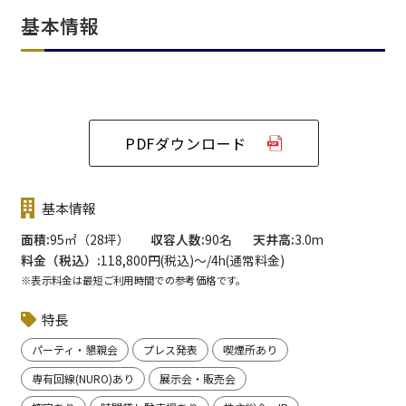
基本情報
PDFダウンロード
基本情報
面積
95㎡（28坪）
収容人数
90名
天井高
3.0m
料金（税込）
118,800円(税込)〜/4h(通常料金)
※表示料金は最短ご利用時間での参考価格です。
特長
パーティ・懇親会
プレス発表
喫煙所あり
専有回線(NURO)あり
展示会・販売会