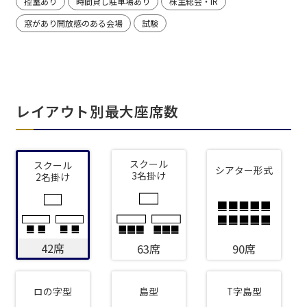
控室あり
時間貸し駐車場あり
株主総会・IR
窓があり開放感のある会場
試験
レイアウト別最大座席数
スクール
スクール
シアター形式
3名掛け
2名掛け
42席
63席
90席
ロの字型
島型
T字島型