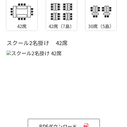
42席
42席（7島）
30席（5島）
スクール2名掛け
42席
エリア／施設
※複数選択可能
新宿・高田馬場エリア
ベルサール新宿南口
秋葉原・神田・東京エリア
ベルサール新宿グランド
新宿住友ホール
ベルサール八重洲
新宿住友ビル三角広場
飯田橋・九段・半蔵門・神保町エリア
ベルサール東京日本橋
新宿住友スカイルーム
ベルサール秋葉原
ベルサール新宿セントラルパーク
ベルサール半蔵門
ベルサール神田
ベルサール西新宿
渋谷エリア
PDFダウンロード
ベルサール飯田橋駅前
ベルサール高田馬場