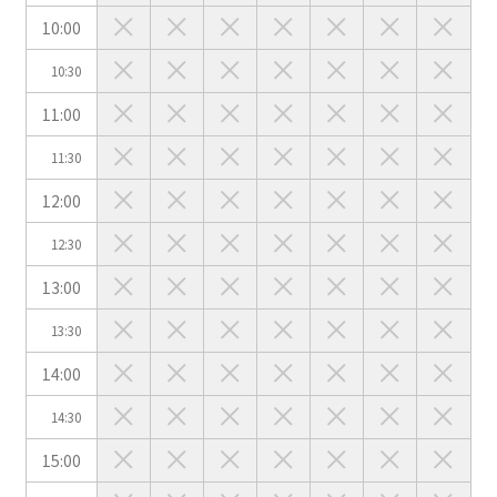
10:00
10:30
会場の種類
11:00
イベントホール
会議室
11:30
12:00
こだわり条件
※複数選択可能
12:30
特長で選ぶ
13:00
駅直結
天井高3.5ｍ以上
13:30
窓があり開放感のある
喫煙所あり
会場
14:00
大型スクリーンあり
控室あり
14:30
4t車以上荷捌きあり
裏導線あり
15:00
時間貸し駐車場あり
専有回線(NURO)あり