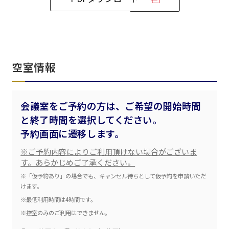
ベルサール飯田橋ファースト
ベルサール渋谷ファースト
ベルサール神保町アネックス
六本木・虎ノ門エリア
ベルサール渋谷ガーデン
ベルサール神保町
ベルサール九段
ベルサール虎ノ門
汐留・御成門・芝公園エリア
泉ガーデンギャラリー
空室情報
ベルサール六本木グランドコンファレンスセンター
ベルサール芝公園
ベルサール六本木
有明・羽田エリア
ベルサール御成門タワー
ベルサール汐留
会議室をご予約の方は、ご希望の開始時間
東京ガーデンシアター
ベルサール東京汐留コンファレンスセンター
と終了時間を選択してください。
ベルサール有明コンファレンスセンター
ベルサール三田ガーデン
ベルサール羽田空港
日時
予約画面に遷移します。
日付／開始・終了時間から選ぶ
※ご予約内容によりご利用頂けない場合がございま
す。あらかじめご了承ください。
時間単位で選ぶ
※「仮予約あり」の場合でも、キャンセル待ちとして仮予約を申請いただ
けます。
※最低利用時間は4時間です。
人数／レイアウト
※控室のみのご利用はできません。
※複数選択可能