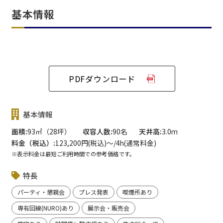
基本情報
PDFダウンロード
基本情報
面積
93㎡（28坪）
収容人数
90名
天井高
3.0m
料金（税込）
123,200円(税込)〜/4h(通常料金)
※表示料金は最短ご利用時間での参考価格です。
特長
パーティ・懇親会
プレス発表
喫煙所あり
専有回線(NURO)あり
展示会・販売会