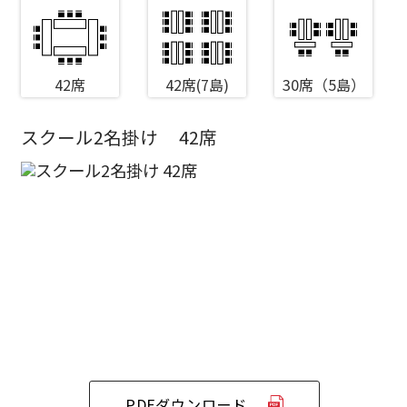
42席
42席(7島)
30席（5島）
スクール2名掛け
42席
エリア／施設
※複数選択可能
新宿・高田馬場エリア
ベルサール新宿南口
秋葉原・神田・東京エリア
ベルサール新宿グランド
新宿住友ホール
ベルサール八重洲
新宿住友ビル三角広場
飯田橋・九段・半蔵門・神保町エリア
ベルサール東京日本橋
新宿住友スカイルーム
ベルサール秋葉原
ベルサール新宿セントラルパーク
ベルサール半蔵門
ベルサール神田
ベルサール西新宿
渋谷エリア
PDFダウンロード
ベルサール飯田橋駅前
ベルサール高田馬場