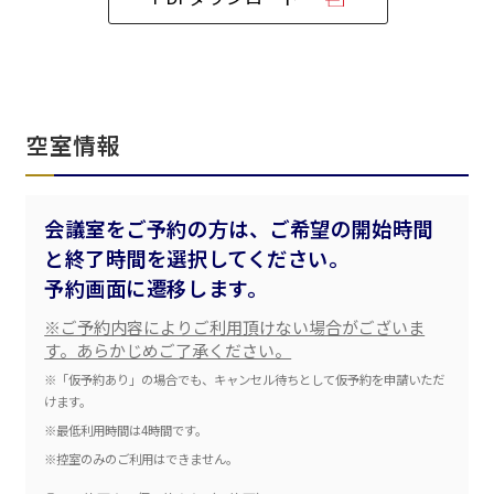
ベルサール飯田橋ファースト
ベルサール渋谷ファースト
ベルサール神保町アネックス
六本木・虎ノ門エリア
ベルサール渋谷ガーデン
ベルサール神保町
ベルサール九段
ベルサール虎ノ門
汐留・御成門・芝公園エリア
泉ガーデンギャラリー
空室情報
ベルサール六本木グランドコンファレンスセンター
ベルサール芝公園
ベルサール六本木
有明・羽田エリア
ベルサール御成門タワー
ベルサール汐留
会議室をご予約の方は、ご希望の開始時間
東京ガーデンシアター
ベルサール東京汐留コンファレンスセンター
と終了時間を選択してください。
ベルサール有明コンファレンスセンター
ベルサール三田ガーデン
ベルサール羽田空港
日時
予約画面に遷移します。
日付／開始・終了時間から選ぶ
※ご予約内容によりご利用頂けない場合がございま
す。あらかじめご了承ください。
時間単位で選ぶ
※「仮予約あり」の場合でも、キャンセル待ちとして仮予約を申請いただ
けます。
※最低利用時間は4時間です。
人数／レイアウト
※控室のみのご利用はできません。
※複数選択可能