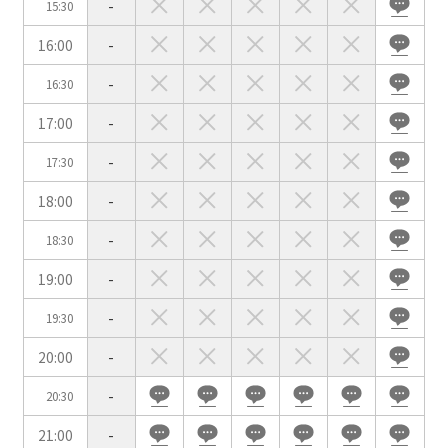
-
15:30
用途で選ぶ
16:00
-
パーティ・懇親会
株主総会・IR
-
16:30
e-sports大会
プレス発表
17:00
-
試験
展示会・販売会
-
17:30
18:00
-
-
18:30
この条件で検索
19:00
-
選択している条件を
リセットする
-
19:30
20:00
-
-
20:30
21:00
-