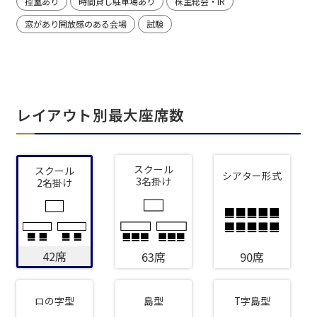
控室あり
時間貸し駐車場あり
株主総会・IR
窓があり開放感のある会場
試験
レイアウト別最大座席数
スクール
スクール
シアター形式
3名掛け
2名掛け
42席
63席
90席
ロの字型
島型
T字島型