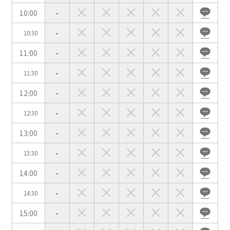
10:00
-
-
10:30
会場の種類
11:00
-
イベントホール
会議室
-
11:30
12:00
-
こだわり条件
※複数選択可能
-
12:30
特長で選ぶ
13:00
-
駅直結
天井高3.5ｍ以上
-
13:30
窓があり開放感のある
喫煙所あり
会場
14:00
-
大型スクリーンあり
控室あり
-
14:30
4t車以上荷捌きあり
裏導線あり
15:00
-
時間貸し駐車場あり
専有回線(NURO)あり