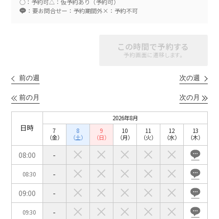
○：予約可
△：仮予約あり（予約可）
：要お問合せ
ー：予約期間外
×：予約不可
スクール
スクール
シアター
この時間で予約する
2名掛け
3名掛け
形式
予約画面に遷移します。
こちらの
会議室
の空室状況は
以下からお問合せください。
前の週
次の週
前の月
次の月
お電話でのお問合せ
口の字型
島型
T字島型
03-3346-1396
2026年8月
日時
7
8
9
10
11
12
13
受付時間 9:00～18:00（土日祝日・年末年始を除く）
（金）
（土）
（日）
（月）
（火）
（水）
（木）
WEBからのお問合せ
08:00
-
-
08:30
お問合せフォーム
09:00
-
面積
-
09:30