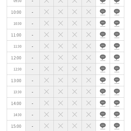
-
09:30
10:00
-
-
10:30
会場の種類
11:00
-
イベントホール
会議室
-
11:30
12:00
-
こだわり条件
※複数選択可能
-
12:30
特長で選ぶ
13:00
-
駅直結
天井高3.5ｍ以上
-
13:30
窓があり開放感のある
喫煙所あり
会場
14:00
-
大型スクリーンあり
控室あり
-
14:30
4t車以上荷捌きあり
裏導線あり
15:00
-
時間貸し駐車場あり
専有回線(NURO)あり