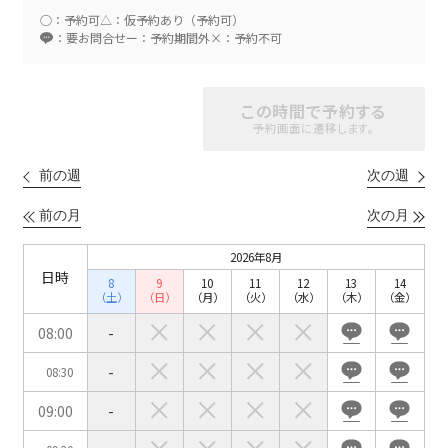
○：予約可
△：仮予約あり（予約可）
：要お問合せ
ー：予約期間外
×：予約不可
スクール
スクール
シアター
2名掛け
3名掛け
形式
この時間で予約する
予約画面に遷移します。
こちらの
会議室
の空室状況は
以下からお問合せください。
前の週
次の週
お電話でのお問合せ
前の月
次の月
口の字型
島型
T字島型
03-3346-1396
2026年8月
日時
8
9
10
11
12
13
14
受付時間 9:00～18:00（土日祝日・年末年始を除く）
（土）
（日）
（月）
（火）
（水）
（木）
（金）
WEBからのお問合せ
08:00
-
お問合せフォーム
-
08:30
面積
09:00
-