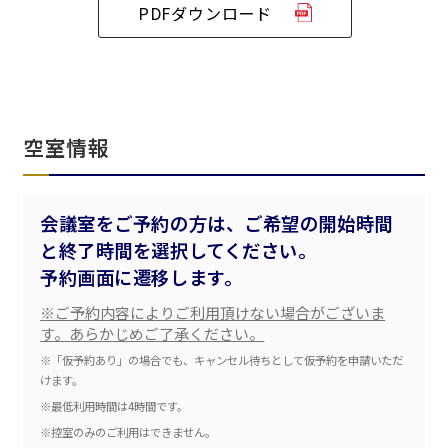
渋谷エリア
ベルサール飯田橋駅前
ベルサール高田馬場
PDFダウンロード
ベルサール飯田橋ファースト
ベルサール渋谷ファースト
ベルサール神保町アネックス
六本木・虎ノ門エリア
ベルサール渋谷ガーデン
ベルサール神保町
ベルサール九段
ベルサール虎ノ門
汐留・御成門・芝公園エリア
泉ガーデンギャラリー
空室情報
ベルサール六本木グランドコンファレンスセンター
ベルサール芝公園
ベルサール六本木
有明・羽田エリア
ベルサール御成門タワー
ベルサール汐留
東京ガーデンシアター
会議室をご予約の方は、ご希望の開始時間
ベルサール東京汐留コンファレンスセンター
ベルサール有明コンファレンスセンター
ベルサール三田ガーデン
と終了時間を選択してください。
ベルサール羽田空港
日時
予約画面に遷移します。
日付／開始・終了時間から選ぶ
※ご予約内容によりご利用頂けない場合がございま
す。あらかじめご了承ください。
時間単位で選ぶ
※「仮予約あり」の場合でも、キャンセル待ちとして仮予約を申請いただ
けます。
※最低利用時間は4時間です。
人数／レイアウト
※複数選択可能
※控室のみのご利用はできません。