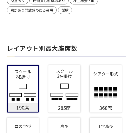
控室あり
時間貸し駐車場あり
株主総会・IR
窓があり開放感のある会場
試験
レイアウト別最大座席数
スクール
スクール
シアター形式
3名掛け
2名掛け
190席
285席
368席
ロの字型
島型
T字島型