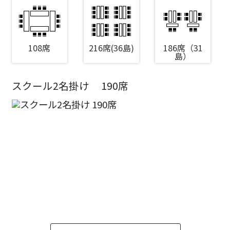
108席
216席(36島)
186席（31
島）
スクール2名掛け
190席
エリア／施設
※複数選択可能
新宿・高田馬場エリア
ベルサール新宿南口
秋葉原・神田・東京エリア
ベルサール新宿グランド
新宿住友ホール
ベルサール八重洲
新宿住友ビル三角広場
飯田橋・九段・半蔵門・神保町エリア
ベルサール東京日本橋
新宿住友スカイルーム
ベルサール秋葉原
ベルサール新宿セントラルパーク
ベルサール半蔵門
ベルサール神田
ベルサール西新宿