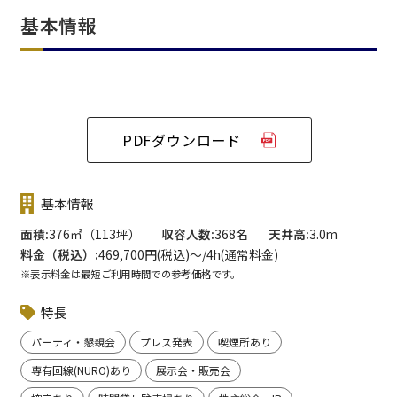
基本情報
PDFダウンロード
基本情報
面積
376㎡（113坪）
収容人数
368名
天井高
3.0m
料金（税込）
469,700円(税込)〜/4h(通常料金)
※表示料金は最短ご利用時間での参考価格です。
特長
パーティ・懇親会
プレス発表
喫煙所あり
専有回線(NURO)あり
展示会・販売会