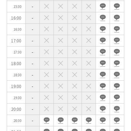
-
15:30
用途で選ぶ
16:00
-
パーティ・懇親会
株主総会・IR
-
e-sports大会
プレス発表
16:30
試験
展示会・販売会
17:00
-
-
17:30
18:00
-
-
18:30
この条件で検索
19:00
-
選択している条件を
リセットする
-
19:30
20:00
-
-
20:30