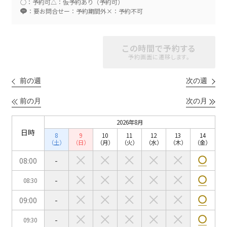
○：予約可
△：仮予約あり（予約可）
：要お問合せ
ー：予約期間外
×：予約不可
スクール
スクール
シアター
この時間で予約する
2名掛け
3名掛け
形式
予約画面に遷移します。
こちらの
会議室
の空室状況は
以下からお問合せください。
前の週
次の週
前の月
次の月
お電話でのお問合せ
口の字型
島型
T字島型
03-3346-1396
2026年8月
日時
8
9
10
11
12
13
14
受付時間 9:00～18:00（土日祝日・年末年始を除く）
（土）
（日）
（月）
（火）
（水）
（木）
（金）
WEBからのお問合せ
08:00
-
-
08:30
お問合せフォーム
09:00
-
面積
-
09:30