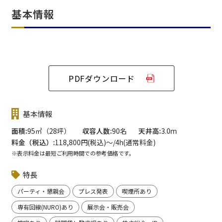
基本情報
PDFダウンロード
基本情報
面積
95㎡（28坪）
収容人数
90名
天井高
3.0m
料金（税込）
118,800円(税込)〜/4h(通常料金)
※表示料金は最短ご利用時間での参考価格です。
特長
パーティ・懇親会
プレス発表
喫煙所あり
専有回線(NURO)あり
展示会・販売会