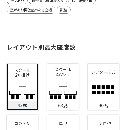
控室あり
時間貸し駐車場あり
株主総会・IR
窓があり開放感のある会場
試験
レイアウト別最大座席数
スクール
スクール
シアター形式
3名掛け
2名掛け
42席
63席
90席
ロの字型
島型
T字島型