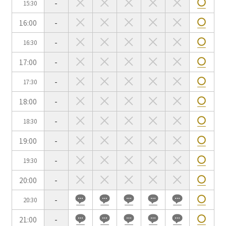
-
15:30
用途で選ぶ
16:00
-
パーティ・懇親会
株主総会・IR
-
16:30
e-sports大会
プレス発表
17:00
-
試験
展示会・販売会
-
17:30
18:00
-
-
18:30
この条件で検索
19:00
-
選択している条件を
リセットする
-
19:30
20:00
-
-
20:30
21:00
-