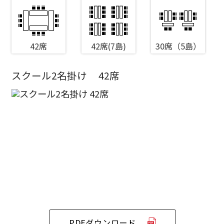
42席
42席(7島)
30席（5島）
スクール2名掛け
42席
エリア／施設
※複数選択可能
新宿・高田馬場エリア
ベルサール新宿南口
秋葉原・神田・東京エリア
ベルサール新宿グランド
新宿住友ホール
ベルサール八重洲
新宿住友ビル三角広場
飯田橋・九段・半蔵門・神保町エリア
ベルサール東京日本橋
新宿住友スカイルーム
ベルサール秋葉原
ベルサール新宿セントラルパーク
ベルサール半蔵門
ベルサール神田
ベルサール西新宿
渋谷エリア
PDFダウンロード
ベルサール飯田橋駅前
ベルサール高田馬場