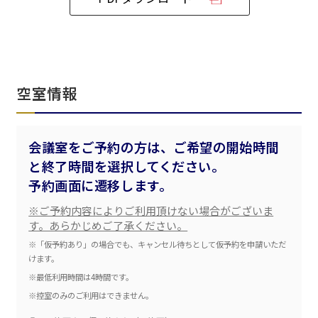
ベルサール飯田橋ファースト
ベルサール渋谷ファースト
ベルサール神保町アネックス
六本木・虎ノ門エリア
ベルサール渋谷ガーデン
ベルサール神保町
ベルサール九段
ベルサール虎ノ門
汐留・御成門・芝公園エリア
泉ガーデンギャラリー
空室情報
ベルサール六本木グランドコンファレンスセンター
ベルサール芝公園
ベルサール六本木
有明・羽田エリア
ベルサール御成門タワー
ベルサール汐留
会議室をご予約の方は、ご希望の開始時間
東京ガーデンシアター
ベルサール東京汐留コンファレンスセンター
と終了時間を選択してください。
ベルサール有明コンファレンスセンター
ベルサール三田ガーデン
ベルサール羽田空港
日時
予約画面に遷移します。
日付／開始・終了時間から選ぶ
※ご予約内容によりご利用頂けない場合がございま
す。あらかじめご了承ください。
時間単位で選ぶ
※「仮予約あり」の場合でも、キャンセル待ちとして仮予約を申請いただ
けます。
※最低利用時間は4時間です。
人数／レイアウト
※控室のみのご利用はできません。
※複数選択可能