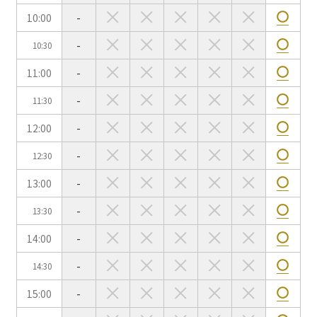
10:00
-
-
10:30
会場の種類
11:00
-
イベントホール
会議室
-
11:30
12:00
-
こだわり条件
※複数選択可能
-
12:30
特長で選ぶ
13:00
-
駅直結
天井高3.5ｍ以上
-
13:30
窓があり開放感のある
喫煙所あり
会場
14:00
-
大型スクリーンあり
控室あり
-
14:30
4t車以上荷捌きあり
裏導線あり
15:00
-
時間貸し駐車場あり
専有回線(NURO)あり