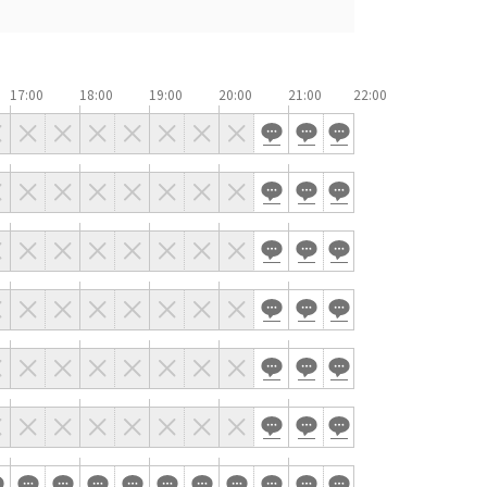
窓があり開放感のある会場
控室あり
17:00
18:00
19:00
20:00
21:00
時間貸し駐車場あり
e-sports大会
展示会・販売会
索