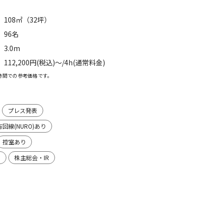
108㎡（32坪）
96名
3.0m
112,200円(税込)〜/4h(通常料金)
時間での参考価格です。
プレス発表
回線(NURO)あり
控室あり
り
株主総会・IR