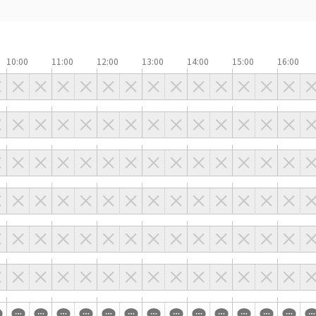
で選ぶ
駅直結
天井高3.5ｍ以上
喫煙所あり
大型スクリーンあり
10:00
11:00
12:00
13:00
14:00
15:00
16:00
4t車以上荷捌きあり
裏導線あり
専有回線(NURO)あり
で選ぶ
パーティ・懇親会
株主総会・IR
プレス発表
試験
選択している条件を
この条件で検
リセットする