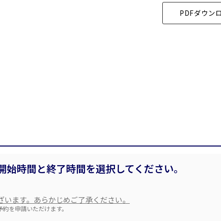
PDFダウン
時間単位で選ぶ
こちらの
会議室
の空室状況は
以下からお問合せください。
スクール
スクール
シアター
口の字型
島型
お電話でのお問合せ
WEBからのお問合せ
2名掛け
3名掛け
形式
03-3346-1396
お問合せフォー
 9:00～18:00（土日祝日・年末年始を除く）
開始時間と終了時間を選択してください。
イベントホール
会議室
ざいます。あらかじめご了承ください。
予約を申請いただけます。