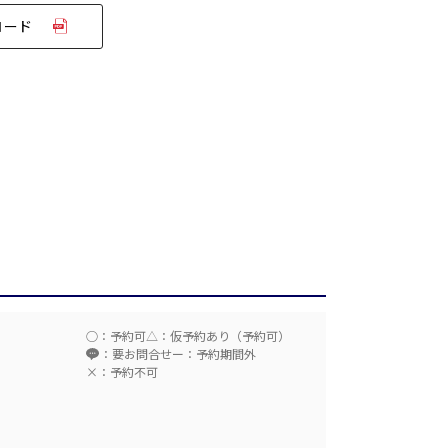
ロード
T字島型
ム
○：予約可
△：仮予約あり（予約可）
：要お問合せ
ー：予約期間外
×：予約不可