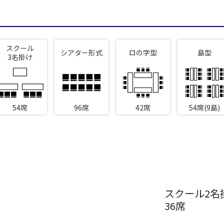
新宿・高田馬場エリア
スクール
ベルサール新宿南口
ベルサール新宿グ
シアター形式
ロの字型
島型
秋葉原・神田・東京エリア
3名掛け
新宿住友ホール
新宿住友ビル三角
ベルサール八重洲
ベルサール東京日
新宿住友スカイルーム
ベルサール新宿セ
飯田橋・九段・半蔵門・神保町エリア
ベルサール秋葉原
ベルサール神田
ベルサール西新宿
ベルサール高田馬
ベルサール半蔵門
ベルサール飯田橋
54席
96席
42席
54席(9島)
渋谷エリア
ベルサール飯田橋ファースト
ベルサール神保町
ベルサール渋谷ファースト
ベルサール渋谷ガ
ベルサール神保町
ベルサール九段
六本木・虎ノ門エリア
ベルサール虎ノ門
泉ガーデンギャラ
汐留・御成門・芝公園エリア
ベルサール六本木グランドコンファレンスセンター
ベルサール六本木
ベルサール芝公園
ベルサール御成門
有明・羽田エリア
スクール2名
ベルサール汐留
ベルサール東京汐
36席
東京ガーデンシアター
ベルサール有明コ
ベルサール三田ガーデン
ベルサール羽田空港
日付／開始・終了時間から選ぶ