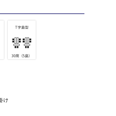
ランド
T字島型
広場
本橋
ントラルパーク
場
駅前
30席（5島）
アネックス
ーデン
リー
タワー
掛け
留コンファレンスセンター
ンファレンスセンター