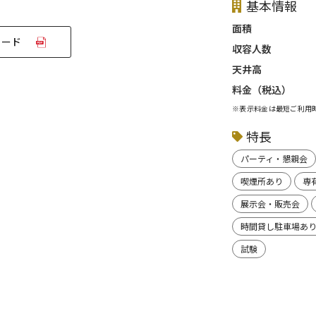
基本情報
面積
ロード
収容人数
天井高
料金（税込）
※表示料金は最短ご利用
特長
パーティ・懇親会
喫煙所あり
専有
展示会・販売会
時間貸し駐車場あ
試験