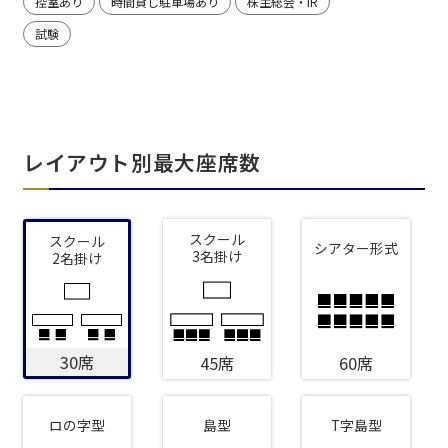
控室あり
時間貸し駐車場あり
株主総会・IR
試験
レイアウト別最大座席数
スクール
スクール
シアター形式
3名掛け
2名掛け
30席
45席
60席
ロの字型
島型
T字島型