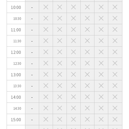
10:00
-
-
10:30
会場の種類
11:00
-
イベントホール
会議室
-
11:30
12:00
-
こだわり条件
※複数選択可能
-
12:30
特長で選ぶ
13:00
-
駅直結
天井高3.5ｍ以上
-
13:30
窓があり開放感のある
喫煙所あり
会場
14:00
-
大型スクリーンあり
控室あり
-
14:30
4t車以上荷捌きあり
裏導線あり
15:00
-
時間貸し駐車場あり
専有回線(NURO)あり