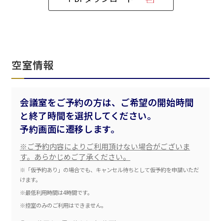
ベルサール飯田橋ファースト
ベルサール渋谷ファースト
ベルサール神保町アネックス
六本木・虎ノ門エリア
ベルサール渋谷ガーデン
ベルサール神保町
ベルサール九段
ベルサール虎ノ門
汐留・御成門・芝公園エリア
泉ガーデンギャラリー
空室情報
ベルサール六本木グランドコンファレンスセンター
ベルサール芝公園
ベルサール六本木
有明・羽田エリア
ベルサール御成門タワー
ベルサール汐留
会議室をご予約の方は、ご希望の開始時間
東京ガーデンシアター
ベルサール東京汐留コンファレンスセンター
と終了時間を選択してください。
ベルサール有明コンファレンスセンター
ベルサール三田ガーデン
ベルサール羽田空港
日時
予約画面に遷移します。
日付／開始・終了時間から選ぶ
※ご予約内容によりご利用頂けない場合がございま
す。あらかじめご了承ください。
時間単位で選ぶ
※「仮予約あり」の場合でも、キャンセル待ちとして仮予約を申請いただ
けます。
※最低利用時間は4時間です。
人数／レイアウト
※控室のみのご利用はできません。
※複数選択可能