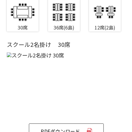
30席
36席(6島)
12席(2島)
スクール2名掛け
30席
エリア／施設
※複数選択可能
新宿・高田馬場エリア
ベルサール新宿南口
秋葉原・神田・東京エリア
ベルサール新宿グランド
新宿住友ホール
ベルサール八重洲
新宿住友ビル三角広場
飯田橋・九段・半蔵門・神保町エリア
ベルサール東京日本橋
新宿住友スカイルーム
ベルサール秋葉原
ベルサール新宿セントラルパーク
ベルサール半蔵門
ベルサール神田
ベルサール西新宿
渋谷エリア
PDFダウンロード
ベルサール飯田橋駅前
ベルサール高田馬場