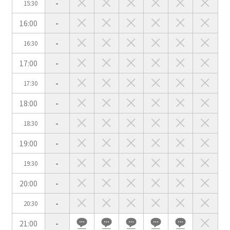
-
15:30
用途で選ぶ
16:00
-
パーティ・懇親会
株主総会・IR
-
16:30
e-sports大会
プレス発表
17:00
-
試験
展示会・販売会
-
17:30
18:00
-
-
18:30
この条件で検索
19:00
-
選択している条件を
リセットする
-
19:30
20:00
-
-
20:30
21:00
-