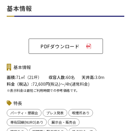
基本情報
PDFダウンロード
基本情報
面積
71㎡（21坪）
収容人数
60名
天井高
3.0m
料金（税込）
72,600円(税込)〜/4h(通常料金)
※表示料金は最短ご利用時間での参考価格です。
特長
パーティ・懇親会
プレス発表
喫煙所あり
専有回線(NURO)あり
展示会・販売会