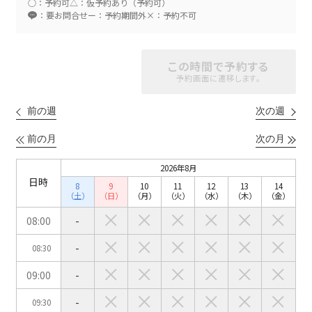
○：予約可
△：仮予約あり（予約可）
：要お問合せ
ー：予約期間外
×：予約不可
スクール
スクール
シアター
この時間で予約する
2名掛け
3名掛け
形式
予約画面に遷移します。
こちらの
会議室
の空室状況は
以下からお問合せください。
前の週
次の週
前の月
次の月
お電話でのお問合せ
口の字型
島型
T字島型
03-3346-1396
2026年8月
日時
8
9
10
11
12
13
14
受付時間 9:00～18:00（土日祝日・年末年始を除く）
（土）
（日）
（月）
（火）
（水）
（木）
（金）
WEBからのお問合せ
08:00
-
-
08:30
お問合せフォーム
09:00
-
面積
-
09:30