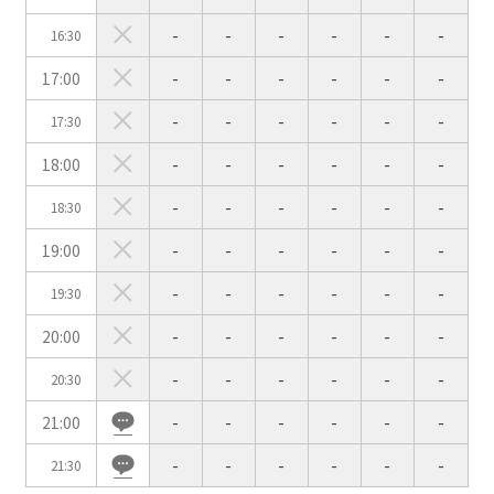
-
-
-
-
-
-
16:30
会場の種類
17:00
-
-
-
-
-
-
イベントホール
会議室
-
-
-
-
-
-
17:30
18:00
-
-
-
-
-
-
こだわり条件
※複数選択可能
-
-
-
-
-
-
18:30
特長で選ぶ
19:00
-
-
-
-
-
-
駅直結
天井高3.5ｍ以上
-
-
-
-
-
-
19:30
窓があり開放感のある
喫煙所あり
20:00
-
-
-
-
-
-
会場
大型スクリーンあり
控室あり
-
-
-
-
-
-
20:30
4t車以上荷捌きあり
裏導線あり
21:00
-
-
-
-
-
-
時間貸し駐車場あり
専有回線(NURO)あり
-
-
-
-
-
-
21:30