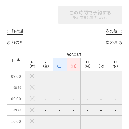
ベルサール渋谷ファースト
ベルサール神保町アネックス
六本木・虎ノ門エリア
ベルサール渋谷ガーデン
ベルサール神保町
この時間で予約する
ベルサール九段
予約画面に遷移します。
ベルサール虎ノ門
汐留・御成門・芝公園エリア
泉ガーデンギャラリー
ベルサール六本木グランドコンファレンスセンター
前の週
次の週
ベルサール芝公園
ベルサール六本木
有明・羽田エリア
ベルサール御成門タワー
前の月
次の月
ベルサール汐留
東京ガーデンシアター
ベルサール東京汐留コンファレンスセンター
2026年8月
ベルサール有明コンファレンスセンター
ベルサール三田ガーデン
日時
6
7
8
9
10
11
12
ベルサール羽田空港
日時
（木）
（金）
（土）
（日）
（月）
（火）
（水）
08:00
-
-
-
-
-
-
日付／開始・終了時間から選ぶ
-
-
-
-
-
-
08:30
時間単位で選ぶ
09:00
-
-
-
-
-
-
-
-
-
-
-
-
09:30
人数／レイアウト
※複数選択可能
10:00
-
-
-
-
-
-