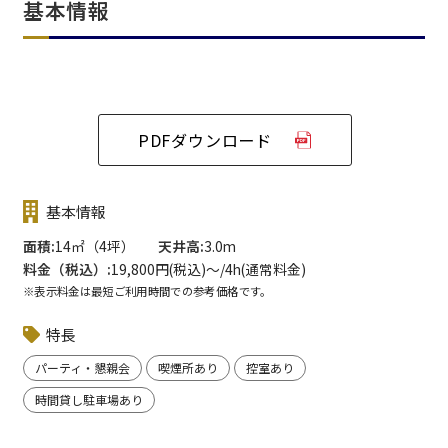
基本情報
PDFダウンロード
基本情報
面積
14㎡（4坪）
天井高
3.0m
料金（税込）
19,800円(税込)〜/4h(通常料金)
※表示料金は最短ご利用時間での参考価格です。
特長
パーティ・懇親会
喫煙所あり
控室あり
時間貸し駐車場あり