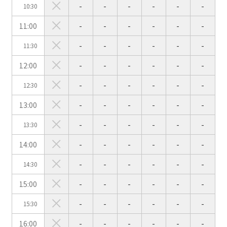
-
-
-
-
-
-
10:30
11:00
-
-
-
-
-
-
スクール
スクール
シアター
2名掛け
3名掛け
形式
-
-
-
-
-
-
11:30
こちらの
会議室
の空室状況は
12:00
-
-
-
-
-
-
以下からお問合せください。
-
-
-
-
-
-
12:30
お電話でのお問合せ
13:00
-
-
-
-
-
-
口の字型
島型
T字島型
03-3346-1396
-
-
-
-
-
-
13:30
受付時間 9:00～18:00（土日祝日・年末年始を除く）
14:00
-
-
-
-
-
-
WEBからのお問合せ
-
-
-
-
-
-
14:30
お問合せフォーム
15:00
-
-
-
-
-
-
面積
-
-
-
-
-
-
15:30
16:00
-
-
-
-
-
-