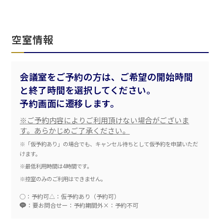
空室情報
会議室をご予約の方は、ご希望の開始時間
と終了時間を選択してください。
エリア／施設
※複数選択可能
予約画面に遷移します。
新宿・高田馬場エリア
※ご予約内容によりご利用頂けない場合がございま
す。あらかじめご了承ください。
ベルサール新宿南口
※「仮予約あり」の場合でも、キャンセル待ちとして仮予約を申請いただ
秋葉原・神田・東京エリア
ベルサール新宿グランド
けます。
新宿住友ホール
ベルサール八重洲
※最低利用時間は4時間です。
新宿住友ビル三角広場
飯田橋・九段・半蔵門・神保町エリア
ベルサール東京日本橋
新宿住友スカイルーム
※控室のみのご利用はできません。
ベルサール秋葉原
ベルサール新宿セントラルパーク
ベルサール半蔵門
ベルサール神田
○：予約可
△：仮予約あり（予約可）
ベルサール西新宿
渋谷エリア
ベルサール飯田橋駅前
：要お問合せ
ー：予約期間外
×：予約不可
ベルサール高田馬場
ベルサール飯田橋ファースト