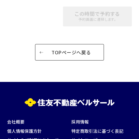
用途で選ぶ
パーティ・懇親会
株主総会・IR
この時間で予約する
予約画面に遷移します。
e-sports大会
プレス発表
試験
展示会・販売会
TOPページへ戻る
この条件で検索
選択している条件を
リセットする
会社概要
採用情報
個人情報保護方針
特定商取引法に基づく表記