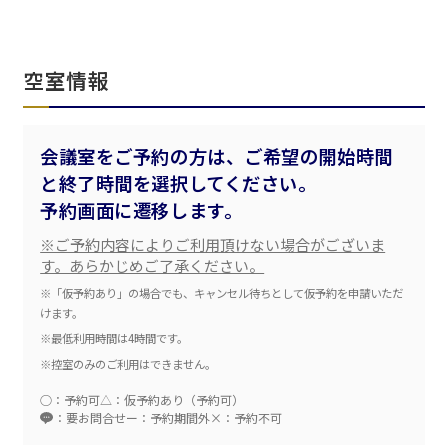
空室情報
会議室をご予約の方は、ご希望の開始時間
と終了時間を選択してください。
エリア／施設
※複数選択可能
予約画面に遷移します。
新宿・高田馬場エリア
※ご予約内容によりご利用頂けない場合がございま
す。あらかじめご了承ください。
ベルサール新宿南口
※「仮予約あり」の場合でも、キャンセル待ちとして仮予約を申請いただ
秋葉原・神田・東京エリア
ベルサール新宿グランド
けます。
新宿住友ホール
ベルサール八重洲
※最低利用時間は4時間です。
新宿住友ビル三角広場
飯田橋・九段・半蔵門・神保町エリア
ベルサール東京日本橋
新宿住友スカイルーム
※控室のみのご利用はできません。
ベルサール秋葉原
ベルサール新宿セントラルパーク
ベルサール半蔵門
ベルサール神田
○：予約可
△：仮予約あり（予約可）
ベルサール西新宿
渋谷エリア
ベルサール飯田橋駅前
：要お問合せ
ー：予約期間外
×：予約不可
ベルサール高田馬場
ベルサール飯田橋ファースト