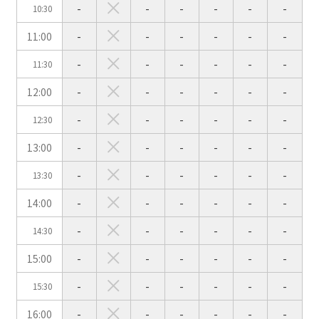
-
-
-
-
-
-
10:30
11:00
-
-
-
-
-
-
スクール
スクール
シアター
2名掛け
3名掛け
形式
-
-
-
-
-
-
11:30
こちらの
会議室
の空室状況は
12:00
-
-
-
-
-
-
以下からお問合せください。
-
-
-
-
-
-
12:30
お電話でのお問合せ
13:00
-
-
-
-
-
-
口の字型
島型
T字島型
03-3346-1396
-
-
-
-
-
-
13:30
受付時間 9:00～18:00（土日祝日・年末年始を除く）
14:00
-
-
-
-
-
-
WEBからのお問合せ
-
-
-
-
-
-
14:30
お問合せフォーム
15:00
-
-
-
-
-
-
面積
-
-
-
-
-
-
15:30
16:00
-
-
-
-
-
-