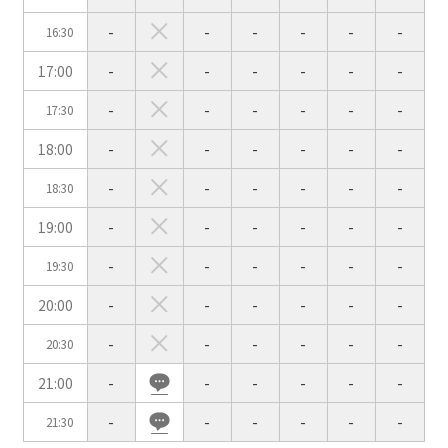
-
-
-
-
-
-
16:30
会場の種類
17:00
-
-
-
-
-
-
イベントホール
会議室
-
-
-
-
-
-
17:30
18:00
-
-
-
-
-
-
こだわり条件
※複数選択可能
-
-
-
-
-
-
18:30
特長で選ぶ
19:00
-
-
-
-
-
-
駅直結
天井高3.5ｍ以上
-
-
-
-
-
-
19:30
窓があり開放感のある
喫煙所あり
20:00
-
-
-
-
-
-
会場
大型スクリーンあり
控室あり
-
-
-
-
-
-
20:30
4t車以上荷捌きあり
裏導線あり
21:00
-
-
-
-
-
-
時間貸し駐車場あり
専有回線(NURO)あり
-
-
-
-
-
-
21:30