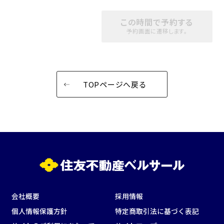
用途で選ぶ
パーティ・懇親会
株主総会・IR
この時間で予約する
予約画面に遷移します。
e-sports大会
プレス発表
試験
展示会・販売会
TOPページへ戻る
この条件で検索
選択している条件を
リセットする
会社概要
採用情報
個人情報保護方針
特定商取引法に基づく表記