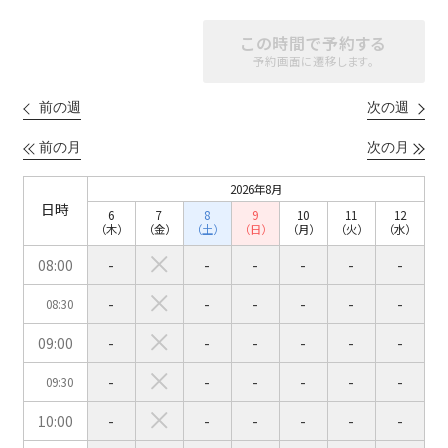
ベルサール渋谷ファースト
ベルサール神保町アネックス
六本木・虎ノ門エリア
ベルサール渋谷ガーデン
ベルサール神保町
この時間で予約する
ベルサール九段
予約画面に遷移します。
ベルサール虎ノ門
汐留・御成門・芝公園エリア
泉ガーデンギャラリー
ベルサール六本木グランドコンファレンスセンター
前の週
次の週
ベルサール芝公園
ベルサール六本木
有明・羽田エリア
ベルサール御成門タワー
前の月
次の月
ベルサール汐留
東京ガーデンシアター
ベルサール東京汐留コンファレンスセンター
2026年8月
ベルサール有明コンファレンスセンター
ベルサール三田ガーデン
日時
6
7
8
9
10
11
12
ベルサール羽田空港
日時
（木）
（金）
（土）
（日）
（月）
（火）
（水）
08:00
-
-
-
-
-
-
日付／開始・終了時間から選ぶ
-
-
-
-
-
-
08:30
時間単位で選ぶ
09:00
-
-
-
-
-
-
-
-
-
-
-
-
09:30
人数／レイアウト
※複数選択可能
10:00
-
-
-
-
-
-