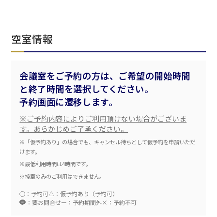
空室情報
会議室をご予約の方は、ご希望の開始時間
と終了時間を選択してください。
エリア／施設
※複数選択可能
予約画面に遷移します。
新宿・高田馬場エリア
※ご予約内容によりご利用頂けない場合がございま
す。あらかじめご了承ください。
ベルサール新宿南口
※「仮予約あり」の場合でも、キャンセル待ちとして仮予約を申請いただ
秋葉原・神田・東京エリア
ベルサール新宿グランド
けます。
新宿住友ホール
ベルサール八重洲
※最低利用時間は4時間です。
新宿住友ビル三角広場
飯田橋・九段・半蔵門・神保町エリア
ベルサール東京日本橋
新宿住友スカイルーム
※控室のみのご利用はできません。
ベルサール秋葉原
ベルサール新宿セントラルパーク
ベルサール半蔵門
ベルサール神田
○：予約可
△：仮予約あり（予約可）
ベルサール西新宿
渋谷エリア
ベルサール飯田橋駅前
：要お問合せ
ー：予約期間外
×：予約不可
ベルサール高田馬場
ベルサール飯田橋ファースト