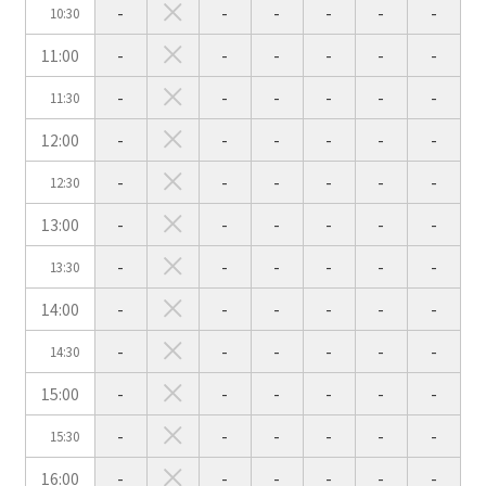
-
-
-
-
-
-
10:30
11:00
-
-
-
-
-
-
スクール
スクール
シアター
2名掛け
3名掛け
形式
-
-
-
-
-
-
11:30
こちらの
会議室
の空室状況は
12:00
-
-
-
-
-
-
以下からお問合せください。
-
-
-
-
-
-
12:30
お電話でのお問合せ
13:00
-
-
-
-
-
-
口の字型
島型
T字島型
03-3346-1396
-
-
-
-
-
-
13:30
受付時間 9:00～18:00（土日祝日・年末年始を除く）
14:00
-
-
-
-
-
-
WEBからのお問合せ
-
-
-
-
-
-
14:30
お問合せフォーム
15:00
-
-
-
-
-
-
面積
-
-
-
-
-
-
15:30
16:00
-
-
-
-
-
-