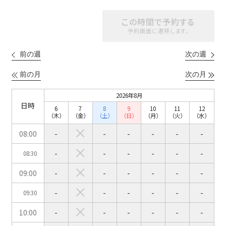
ベルサール渋谷ファースト
ベルサール神保町アネックス
六本木・虎ノ門エリア
ベルサール渋谷ガーデン
ベルサール神保町
この時間で予約する
ベルサール九段
予約画面に遷移します。
ベルサール虎ノ門
汐留・御成門・芝公園エリア
泉ガーデンギャラリー
ベルサール六本木グランドコンファレンスセンター
前の週
次の週
ベルサール芝公園
ベルサール六本木
有明・羽田エリア
ベルサール御成門タワー
前の月
次の月
ベルサール汐留
東京ガーデンシアター
ベルサール東京汐留コンファレンスセンター
2026年8月
ベルサール有明コンファレンスセンター
ベルサール三田ガーデン
日時
6
7
8
9
10
11
12
ベルサール羽田空港
日時
（木）
（金）
（土）
（日）
（月）
（火）
（水）
08:00
-
-
-
-
-
-
日付／開始・終了時間から選ぶ
-
-
-
-
-
-
08:30
時間単位で選ぶ
09:00
-
-
-
-
-
-
-
-
-
-
-
-
09:30
人数／レイアウト
※複数選択可能
10:00
-
-
-
-
-
-