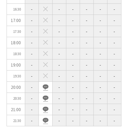
-
-
-
-
-
-
16:30
会場の種類
17:00
-
-
-
-
-
-
イベントホール
会議室
-
-
-
-
-
-
17:30
18:00
-
-
-
-
-
-
こだわり条件
※複数選択可能
-
-
-
-
-
-
18:30
特長で選ぶ
19:00
-
-
-
-
-
-
駅直結
天井高3.5ｍ以上
-
-
-
-
-
-
19:30
窓があり開放感のある
喫煙所あり
20:00
-
-
-
-
-
-
会場
大型スクリーンあり
控室あり
-
-
-
-
-
-
20:30
4t車以上荷捌きあり
裏導線あり
21:00
-
-
-
-
-
-
時間貸し駐車場あり
専有回線(NURO)あり
-
-
-
-
-
-
21:30