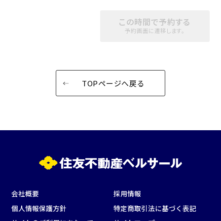
用途で選ぶ
パーティ・懇親会
株主総会・IR
この時間で予約する
予約画面に遷移します。
e-sports大会
プレス発表
試験
展示会・販売会
TOPページへ戻る
この条件で検索
選択している条件を
リセットする
会社概要
採用情報
個人情報保護方針
特定商取引法に基づく表記