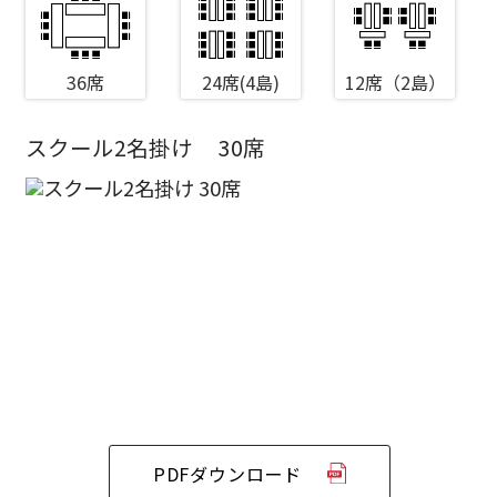
36席
24席(4島)
12席（2島）
スクール2名掛け
30席
エリア／施設
※複数選択可能
新宿・高田馬場エリア
ベルサール新宿南口
秋葉原・神田・東京エリア
ベルサール新宿グランド
新宿住友ホール
ベルサール八重洲
新宿住友ビル三角広場
飯田橋・九段・半蔵門・神保町エリア
ベルサール東京日本橋
新宿住友スカイルーム
ベルサール秋葉原
ベルサール新宿セントラルパーク
ベルサール半蔵門
ベルサール神田
ベルサール西新宿
PDFダウンロード
渋谷エリア
ベルサール飯田橋駅前
ベルサール高田馬場