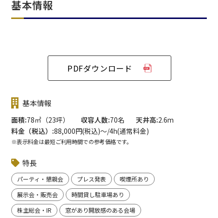
基本情報
PDFダウンロード
基本情報
面積
78㎡（23坪）
収容人数
70名
天井高
2.6m
料金（税込）
88,000円(税込)〜/4h(通常料金)
※表示料金は最短ご利用時間での参考価格です。
特長
パーティ・懇親会
プレス発表
喫煙所あり
展示会・販売会
時間貸し駐車場あり
株主総会・IR
窓があり開放感のある会場