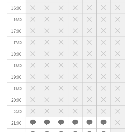
用途で選ぶ
16:00
パーティ・懇親会
株主総会・IR
16:30
e-sports大会
プレス発表
17:00
試験
展示会・販売会
17:30
18:00
18:30
この条件で検索
19:00
19:30
選択している条件を
リセットする
20:00
20:30
21:00