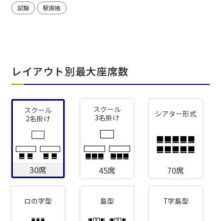
試験
駅直結
レイアウト別最大座席数
スクール
スクール
シアター形式
3名掛け
2名掛け
30席
45席
70席
ロの字型
島型
T字島型