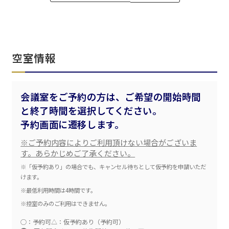
ベルサール飯田橋ファースト
ベルサール渋谷ファースト
ベルサール神保町アネックス
六本木・虎ノ門エリア
ベルサール渋谷ガーデン
ベルサール神保町
ベルサール九段
ベルサール虎ノ門
汐留・御成門・芝公園エリア
泉ガーデンギャラリー
空室情報
ベルサール六本木グランドコンファレンスセンター
ベルサール芝公園
ベルサール六本木
有明・羽田エリア
ベルサール御成門タワー
ベルサール汐留
会議室をご予約の方は、ご希望の開始時間
東京ガーデンシアター
ベルサール東京汐留コンファレンスセンター
と終了時間を選択してください。
ベルサール有明コンファレンスセンター
ベルサール三田ガーデン
予約画面に遷移します。
ベルサール羽田空港
日時
※ご予約内容によりご利用頂けない場合がございま
日付／開始・終了時間から選ぶ
す。あらかじめご了承ください。
※「仮予約あり」の場合でも、キャンセル待ちとして仮予約を申請いただ
時間単位で選ぶ
けます。
※最低利用時間は4時間です。
※控室のみのご利用はできません。
人数／レイアウト
※複数選択可能
○：予約可
△：仮予約あり（予約可）