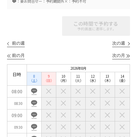
：要お問合せ
ー：予約期間外
×：予約不可
スクール
スクール
シアター
この時間で予約する
2名掛け
3名掛け
形式
予約画面に遷移します。
こちらの
会議室
の空室状況は
前の週
次の週
以下からお問合せください。
前の月
次の月
お電話でのお問合せ
2026年8月
口の字型
島型
T字島型
03-3346-1396
日時
8
9
10
11
12
13
14
（土）
（日）
（月）
（火）
（水）
（木）
（金）
受付時間 9:00～18:00（土日祝日・年末年始を除く）
08:00
WEBからのお問合せ
08:30
お問合せフォーム
09:00
面積
09:30