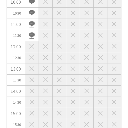
10:00
10:30
会場の種類
11:00
イベントホール
会議室
11:30
12:00
こだわり条件
※複数選択可能
12:30
特長で選ぶ
13:00
駅直結
天井高3.5ｍ以上
13:30
窓があり開放感のある
喫煙所あり
14:00
会場
大型スクリーンあり
控室あり
14:30
4t車以上荷捌きあり
裏導線あり
15:00
時間貸し駐車場あり
専有回線(NURO)あり
15:30