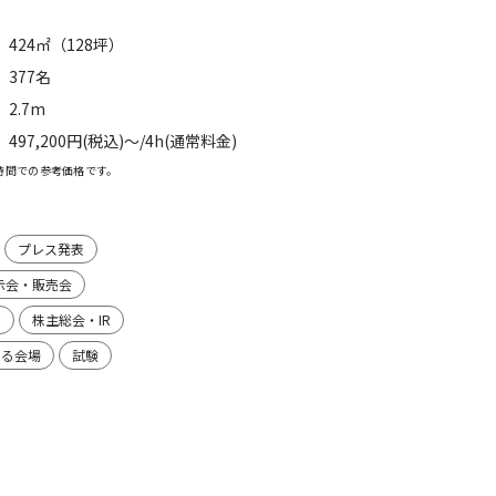
424㎡（128坪）
377名
2.7m
497,200円(税込)〜/4h(通常料金)
時間での参考価格です。
プレス発表
示会・販売会
り
株主総会・IR
ある会場
試験