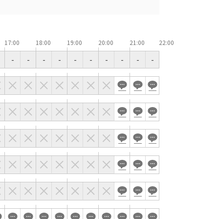
窓があり開放感のある会場
控室あり
17:00
18:00
19:00
20:00
21:00
時間貸し駐車場あり
-
-
-
-
-
-
-
-
-
-
e-sports大会
展示会・販売会
索