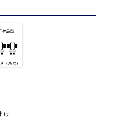
ランド
T字島型
広場
本橋
ントラルパーク
場
駅前
0席（25島）
アネックス
ーデン
リー
タワー
掛け
留コンファレンスセンター
ンファレンスセンター