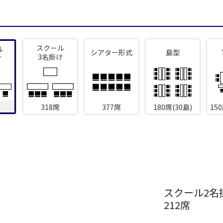
新宿・高田馬場エリア
スクール
ル
ベルサール新宿南口
ベルサール新宿グ
シアター形式
島型
秋葉原・神田・東京エリア
3名掛け
け
新宿住友ホール
新宿住友ビル三角
ベルサール八重洲
ベルサール東京日
新宿住友スカイルーム
ベルサール新宿セ
飯田橋・九段・半蔵門・神保町エリア
ベルサール秋葉原
ベルサール神田
ベルサール西新宿
ベルサール高田馬
ベルサール半蔵門
ベルサール飯田橋
318席
377席
180席(30島)
15
渋谷エリア
ベルサール飯田橋ファースト
ベルサール神保町
ベルサール渋谷ファースト
ベルサール渋谷ガ
ベルサール神保町
ベルサール九段
六本木・虎ノ門エリア
ベルサール虎ノ門
泉ガーデンギャラ
汐留・御成門・芝公園エリア
ベルサール六本木グランドコンファレンスセンター
ベルサール六本木
ベルサール芝公園
ベルサール御成門
有明・羽田エリア
スクール2名
ベルサール汐留
ベルサール東京汐
212席
東京ガーデンシアター
ベルサール有明コ
ベルサール三田ガーデン
ベルサール羽田空港
日付／開始・終了時間から選ぶ