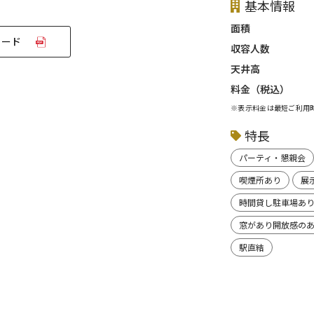
基本情報
面積
ロード
収容人数
天井高
料金（税込）
※表示料金は最短ご利用
特長
パーティ・懇親会
喫煙所あり
展
時間貸し駐車場あ
窓があり開放感の
駅直結