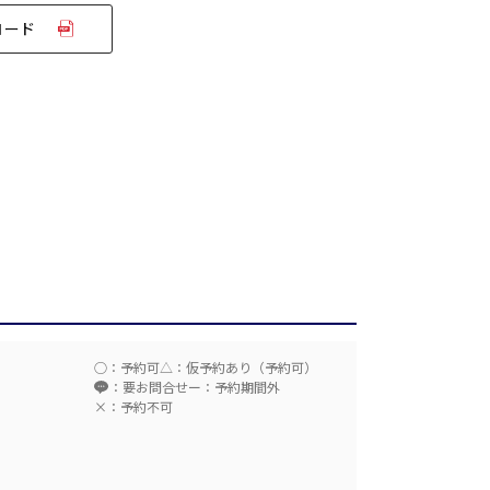
ロード
T字島型
ム
○：予約可
△：仮予約あり（予約可）
：要お問合せ
ー：予約期間外
×：予約不可