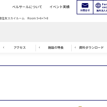
For
ベルサールについて
イベント実績
cor
お問合せ
海外法人
宿住友スカイルーム Room 5+6+7+8
アクセス
施設の
特長
資料ダウンロード