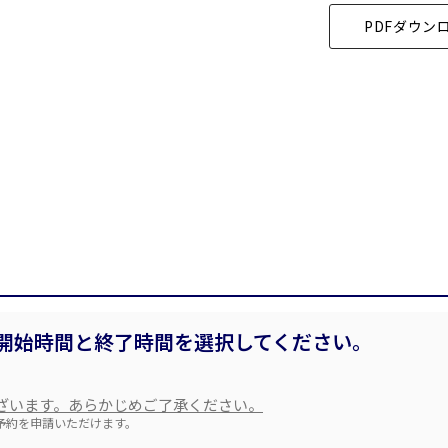
PDFダウン
時間単位で選ぶ
こちらの
会議室
の空室状況は
以下からお問合せください。
スクール
スクール
シアター
口の字型
島型
お電話でのお問合せ
WEBからのお問合せ
2名掛け
3名掛け
形式
03-3346-1396
お問合せフォー
 9:00～18:00（土日祝日・年末年始を除く）
開始時間と終了時間を選択してください。
イベントホール
会議室
ざいます。あらかじめご了承ください。
予約を申請いただけます。