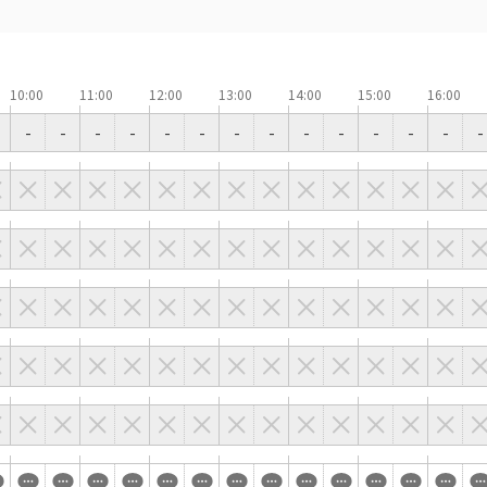
で選ぶ
駅直結
天井高3.5ｍ以上
喫煙所あり
大型スクリーンあり
10:00
11:00
12:00
13:00
14:00
15:00
16:00
4t車以上荷捌きあり
裏導線あり
-
-
-
-
-
-
-
-
-
-
-
-
-
-
専有回線(NURO)あり
で選ぶ
パーティ・懇親会
株主総会・IR
プレス発表
試験
選択している条件を
この条件で検
リセットする