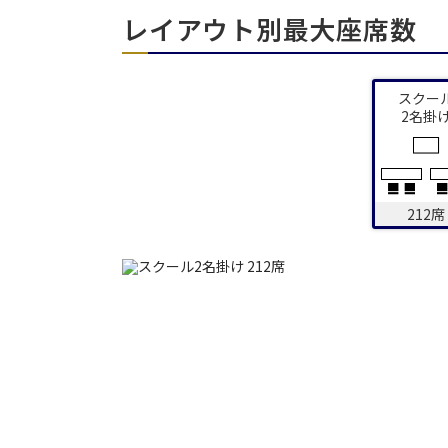
レイアウト別最大座席数
エリア／施設
※複数選択可能
スクー
2名掛
212席
日時