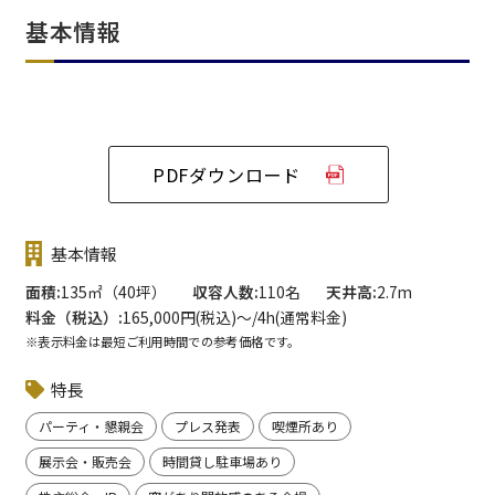
基本情報
PDFダウンロード
基本情報
面積
135㎡（40坪）
収容人数
110名
天井高
2.7m
料金（税込）
165,000円(税込)〜/4h(通常料金)
※表示料金は最短ご利用時間での参考価格です。
特長
パーティ・懇親会
プレス発表
喫煙所あり
展示会・販売会
時間貸し駐車場あり