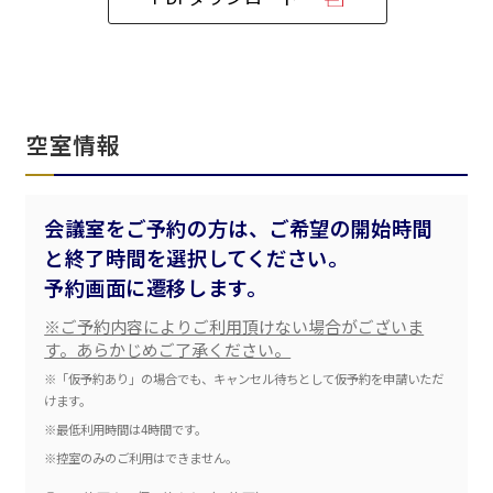
ベルサール飯田橋ファースト
ベルサール渋谷ファースト
ベルサール神保町アネックス
六本木・虎ノ門エリア
ベルサール渋谷ガーデン
ベルサール神保町
ベルサール九段
ベルサール虎ノ門
汐留・御成門・芝公園エリア
泉ガーデンギャラリー
空室情報
ベルサール六本木グランドコンファレンスセンター
ベルサール芝公園
ベルサール六本木
有明・羽田エリア
ベルサール御成門タワー
ベルサール汐留
会議室をご予約の方は、ご希望の開始時間
東京ガーデンシアター
ベルサール東京汐留コンファレンスセンター
と終了時間を選択してください。
ベルサール有明コンファレンスセンター
ベルサール三田ガーデン
ベルサール羽田空港
日時
予約画面に遷移します。
日付／開始・終了時間から選ぶ
※ご予約内容によりご利用頂けない場合がございま
す。あらかじめご了承ください。
時間単位で選ぶ
※「仮予約あり」の場合でも、キャンセル待ちとして仮予約を申請いただ
けます。
※最低利用時間は4時間です。
人数／レイアウト
※控室のみのご利用はできません。
※複数選択可能