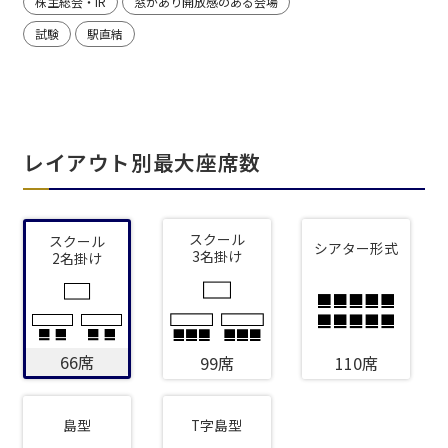
株主総会・IR
窓があり開放感のある会場
試験
駅直結
レイアウト別最大座席数
スクール
スクール
シアター形式
3名掛け
2名掛け
66席
99席
110席
島型
T字島型