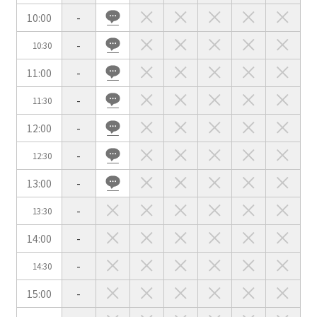
10:00
-
-
10:30
会場の種類
11:00
-
イベントホール
会議室
-
11:30
12:00
-
こだわり条件
※複数選択可能
-
12:30
特長で選ぶ
13:00
-
駅直結
天井高3.5ｍ以上
-
13:30
窓があり開放感のある
喫煙所あり
会場
14:00
-
大型スクリーンあり
控室あり
-
14:30
4t車以上荷捌きあり
裏導線あり
15:00
-
時間貸し駐車場あり
専有回線(NURO)あり