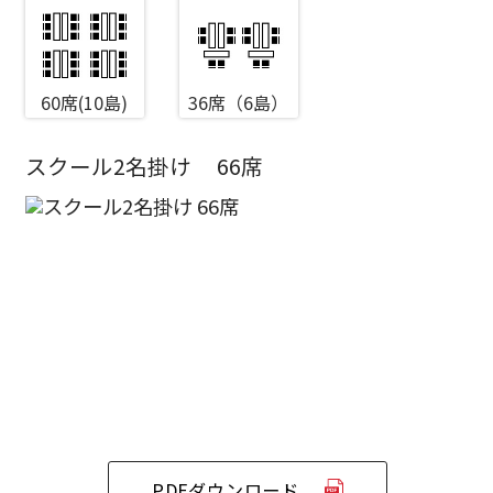
60席(10島)
36席（6島）
スクール2名掛け
66席
エリア／施設
※複数選択可能
新宿・高田馬場エリア
ベルサール新宿南口
秋葉原・神田・東京エリア
ベルサール新宿グランド
新宿住友ホール
ベルサール八重洲
新宿住友ビル三角広場
飯田橋・九段・半蔵門・神保町エリア
ベルサール東京日本橋
新宿住友スカイルーム
ベルサール秋葉原
ベルサール新宿セントラルパーク
ベルサール半蔵門
ベルサール神田
ベルサール西新宿
渋谷エリア
PDFダウンロード
ベルサール飯田橋駅前
ベルサール高田馬場