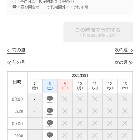
○：予約可
△：仮予約あり（予約可）
：要お問合せ
ー：予約期間外
×：予約不可
スクール
スクール
シアター
この時間で予約する
2名掛け
3名掛け
形式
予約画面に遷移します。
こちらの
会議室
の空室状況は
以下からお問合せください。
前の週
次の週
前の月
次の月
お電話でのお問合せ
口の字型
島型
T字島型
03-3346-1396
2026年8月
日時
7
8
9
10
11
12
13
受付時間 9:00～18:00（土日祝日・年末年始を除く）
（金）
（土）
（日）
（月）
（火）
（水）
（木）
WEBからのお問合せ
08:00
-
-
08:30
お問合せフォーム
09:00
-
面積
-
09:30