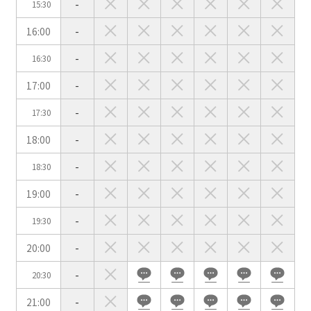
-
15:30
用途で選ぶ
16:00
-
パーティ・懇親会
株主総会・IR
-
16:30
e-sports大会
プレス発表
17:00
-
試験
展示会・販売会
-
17:30
18:00
-
-
18:30
この条件で検索
19:00
-
選択している条件を
リセットする
-
19:30
20:00
-
-
20:30
21:00
-