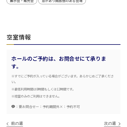
展示会・販売会
窓があり開放感のある会場
エリア／施設
※複数選択可能
空室情報
新宿・高田馬場エリア
ベルサール新宿南口
秋葉原・神田・東京エリア
ホールのご予約は、お問合せにて承りま
ベルサール新宿グランド
新宿住友ホール
す。
ベルサール八重洲
新宿住友ビル三角広場
飯田橋・九段・半蔵門・神保町エリア
ベルサール東京日本橋
新宿住友スカイルーム
※すでにご予約が入っている場合がございます。あらかじめご了承くださ
ベルサール秋葉原
ベルサール新宿セントラルパーク
い。
ベルサール半蔵門
ベルサール神田
ベルサール西新宿
※最低利用時間は8時間もしくは12時間です。
渋谷エリア
ベルサール飯田橋駅前
ベルサール高田馬場
※控室のみのご利用はできません。
ベルサール飯田橋ファースト
ベルサール渋谷ファースト
ベルサール神保町アネックス
六本木・虎ノ門エリア
：要お問合せ
ー：予約期間外
×：予約不可
ベルサール渋谷ガーデン
ベルサール神保町
ベルサール九段
ベルサール虎ノ門
汐留・御成門・芝公園エリア
前の週
次の週
泉ガーデンギャラリー