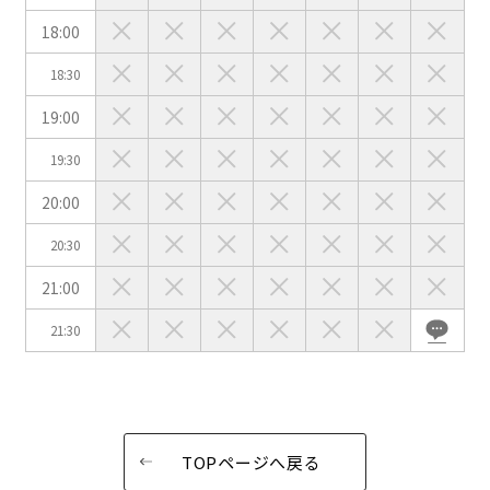
イベントホール
会議室
18:00
18:30
こだわり条件
※複数選択可能
19:00
特長で選ぶ
19:30
駅直結
天井高3.5ｍ以上
20:00
窓があり開放感のある
喫煙所あり
会場
20:30
大型スクリーンあり
控室あり
21:00
4t車以上荷捌きあり
裏導線あり
21:30
時間貸し駐車場あり
専有回線(NURO)あり
用途で選ぶ
パーティ・懇親会
株主総会・IR
e-sports大会
プレス発表
TOPページへ戻る