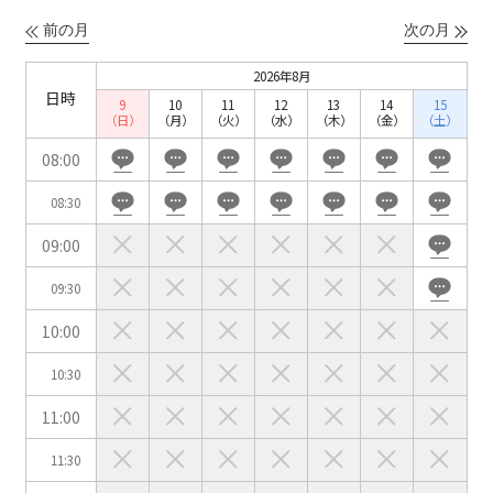
ベルサール六本木グランドコンファレンスセンター
ベルサール芝公園
前の月
次の月
ベルサール六本木
有明・羽田エリア
ベルサール御成門タワー
ベルサール汐留
2026年8月
東京ガーデンシアター
日時
ベルサール東京汐留コンファレンスセンター
9
10
11
12
13
14
15
ベルサール有明コンファレンスセンター
ベルサール三田ガーデン
（日）
（月）
（火）
（水）
（木）
（金）
（土）
ベルサール羽田空港
日時
08:00
日付／開始・終了時間から選ぶ
08:30
時間単位で選ぶ
09:00
09:30
人数／レイアウト
10:00
※複数選択可能
10:30
11:00
スクール
スクール
シアター
11:30
2名掛け
3名掛け
形式