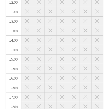
こちらの
会議室
の空室状況は
12:00
以下からお問合せください。
12:30
お電話でのお問合せ
13:00
口の字型
島型
T字島型
03-3346-1396
13:30
受付時間 9:00～18:00（土日祝日・年末年始を除く）
14:00
WEBからのお問合せ
14:30
お問合せフォーム
15:00
面積
15:30
16:00
16:30
17:00
会場の種類
17:30