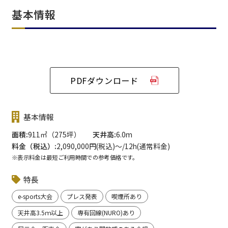
基本情報
PDFダウンロード
基本情報
面積
911㎡（275坪）
天井高
6.0m
料金（税込）
2,090,000円(税込)〜/12h(通常料金)
※表示料金は最短ご利用時間での参考価格です。
特長
e-sports大会
プレス発表
喫煙所あり
天井高3.5ｍ以上
専有回線(NURO)あり