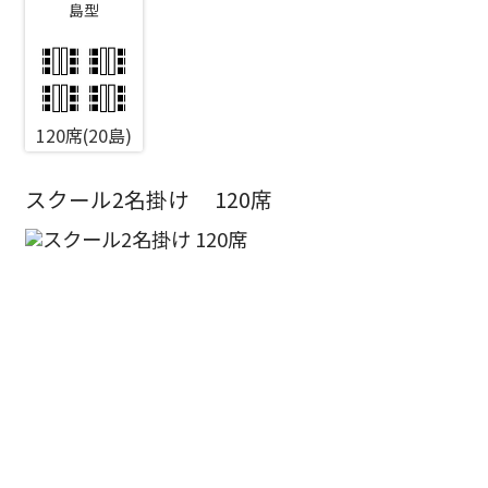
島型
エリア／施設
※複数選択可能
120席(20島)
新宿・高田馬場エリア
スクール2名掛け
120席
ベルサール新宿南口
秋葉原・神田・東京エリア
ベルサール新宿グランド
新宿住友ホール
ベルサール八重洲
新宿住友ビル三角広場
飯田橋・九段・半蔵門・神保町エリア
ベルサール東京日本橋
新宿住友スカイルーム
ベルサール秋葉原
ベルサール新宿セントラルパーク
ベルサール半蔵門
ベルサール神田
ベルサール西新宿
渋谷エリア
ベルサール飯田橋駅前
ベルサール高田馬場
ベルサール飯田橋ファースト
ベルサール渋谷ファースト
ベルサール神保町アネックス
六本木・虎ノ門エリア
ベルサール渋谷ガーデン
ベルサール神保町
ベルサール九段
ベルサール虎ノ門