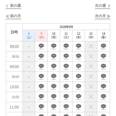
前の週
次の週
こちらの
会議室
の空室状況は
以下からお問合せください。
前の月
次の月
お電話でのお問合せ
2026年8月
日時
口の字型
島型
T字島型
8
9
10
11
12
13
14
03-3346-1396
（土）
（日）
（月）
（火）
（水）
（木）
（金）
受付時間 9:00～18:00（土日祝日・年末年始を除く）
08:00
-
WEBからのお問合せ
-
08:30
お問合せフォーム
09:00
-
面積
-
09:30
10:00
-
-
10:30
11:00
-
会場の種類