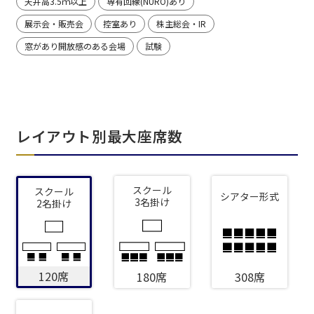
天井高3.5ｍ以上
専有回線(NURO)あり
展示会・販売会
控室あり
株主総会・IR
窓があり開放感のある会場
試験
レイアウト別最大座席数
スクール
スクール
シアター形式
3名掛け
2名掛け
120席
180席
308席