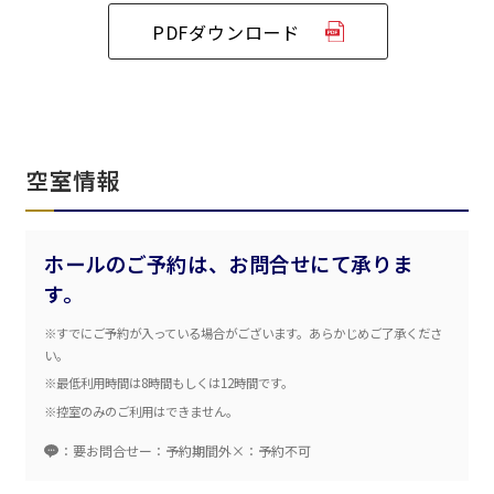
汐留・御成門・芝公園エリア
泉ガーデンギャラリー
PDFダウンロード
ベルサール六本木グランドコンファレンスセンター
ベルサール芝公園
ベルサール六本木
有明・羽田エリア
ベルサール御成門タワー
ベルサール汐留
東京ガーデンシアター
ベルサール東京汐留コンファレンスセンター
ベルサール有明コンファレンスセンター
ベルサール三田ガーデン
ベルサール羽田空港
日時
空室情報
日付／開始・終了時間から選ぶ
時間単位で選ぶ
ホールのご予約は、お問合せにて承りま
す。
※すでにご予約が入っている場合がございます。あらかじめご了承くださ
人数／レイアウト
※複数選択可能
い。
※最低利用時間は8時間もしくは12時間です。
※控室のみのご利用はできません。
：要お問合せ
ー：予約期間外
×：予約不可
スクール
スクール
シアター
2名掛け
3名掛け
形式