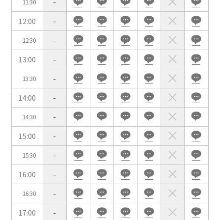
-
11:30
イベントホール
会議室
12:00
-
-
12:30
こだわり条件
※複数選択可能
13:00
-
特長で選ぶ
-
13:30
駅直結
天井高3.5ｍ以上
14:00
-
窓があり開放感のある
喫煙所あり
会場
-
14:30
大型スクリーンあり
控室あり
15:00
-
4t車以上荷捌きあり
裏導線あり
-
15:30
時間貸し駐車場あり
専有回線(NURO)あり
16:00
-
用途で選ぶ
-
16:30
パーティ・懇親会
株主総会・IR
17:00
-
e-sports大会
プレス発表