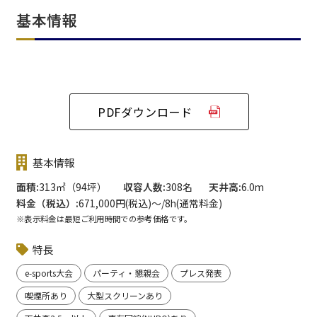
基本情報
PDFダウンロード
基本情報
面積
313㎡（94坪）
収容人数
308名
天井高
6.0m
料金（税込）
671,000円(税込)〜/8h(通常料金)
※表示料金は最短ご利用時間での参考価格です。
特長
e-sports大会
パーティ・懇親会
プレス発表
喫煙所あり
大型スクリーンあり