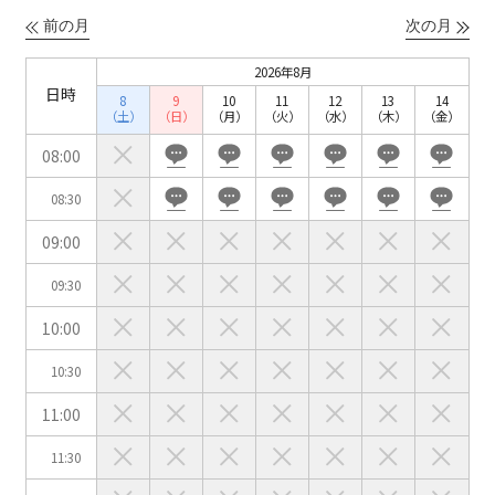
ベルサール六本木グランドコンファレンスセンター
前の月
次の月
ベルサール芝公園
ベルサール六本木
有明・羽田エリア
ベルサール御成門タワー
2026年8月
ベルサール汐留
日時
東京ガーデンシアター
ベルサール東京汐留コンファレンスセンター
8
9
10
11
12
13
14
ベルサール有明コンファレンスセンター
（土）
（日）
（月）
（火）
（水）
（木）
（金）
ベルサール三田ガーデン
ベルサール羽田空港
日時
08:00
日付／開始・終了時間から選ぶ
08:30
時間単位で選ぶ
09:00
09:30
人数／レイアウト
10:00
※複数選択可能
10:30
11:00
スクール
スクール
シアター
11:30
2名掛け
3名掛け
形式