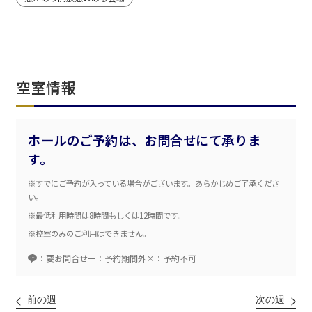
エリア／施設
※複数選択可能
空室情報
新宿・高田馬場エリア
ベルサール新宿南口
秋葉原・神田・東京エリア
ホールのご予約は、お問合せにて承りま
ベルサール新宿グランド
新宿住友ホール
す。
ベルサール八重洲
新宿住友ビル三角広場
飯田橋・九段・半蔵門・神保町エリア
ベルサール東京日本橋
新宿住友スカイルーム
※すでにご予約が入っている場合がございます。あらかじめご了承くださ
ベルサール秋葉原
ベルサール新宿セントラルパーク
い。
ベルサール半蔵門
ベルサール神田
ベルサール西新宿
※最低利用時間は8時間もしくは12時間です。
渋谷エリア
ベルサール飯田橋駅前
ベルサール高田馬場
※控室のみのご利用はできません。
ベルサール飯田橋ファースト
ベルサール渋谷ファースト
ベルサール神保町アネックス
：要お問合せ
ー：予約期間外
×：予約不可
六本木・虎ノ門エリア
ベルサール渋谷ガーデン
ベルサール神保町
ベルサール九段
ベルサール虎ノ門
汐留・御成門・芝公園エリア
前の週
次の週
泉ガーデンギャラリー