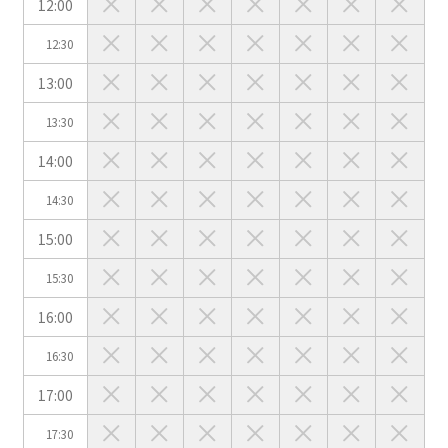
12:00
こちらの
会議室
の空室状況は
以下からお問合せください。
12:30
13:00
お電話でのお問合せ
口の字型
島型
T字島型
03-3346-1396
13:30
受付時間 9:00～18:00（土日祝日・年末年始を除く）
14:00
WEBからのお問合せ
14:30
お問合せフォーム
15:00
面積
15:30
16:00
16:30
17:00
会場の種類
17:30