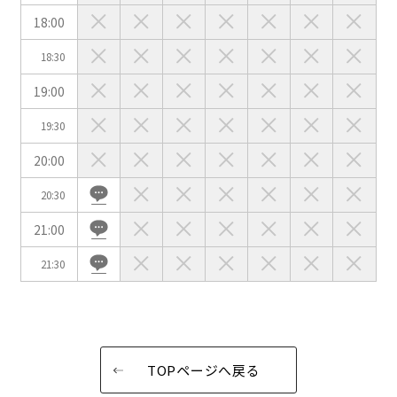
イベントホール
会議室
18:00
18:30
こだわり条件
※複数選択可能
19:00
特長で選ぶ
19:30
駅直結
天井高3.5ｍ以上
20:00
窓があり開放感のある
喫煙所あり
会場
20:30
大型スクリーンあり
控室あり
21:00
4t車以上荷捌きあり
裏導線あり
21:30
時間貸し駐車場あり
専有回線(NURO)あり
用途で選ぶ
パーティ・懇親会
株主総会・IR
e-sports大会
プレス発表
TOPページへ戻る