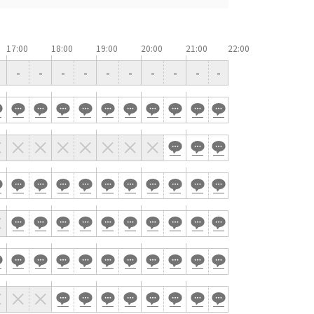
控室あり
時間貸し駐車場あり
17:00
18:00
19:00
20:00
21:00
-
-
-
-
-
-
-
-
-
-
e-sports大会
展示会・販売会
索