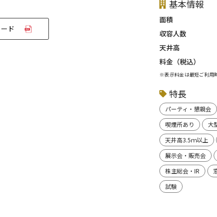
基本情報
面積
ロード
収容人数
天井高
料金（税込）
※表示料金は最短ご利用
特長
パーティ・懇親会
喫煙所あり
大
天井高3.5ｍ以上
展示会・販売会
株主総会・IR
試験