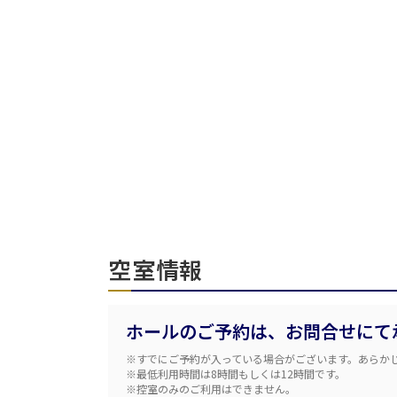
人数／レイアウト
※複数選択可能
受付時間
面積
空室情報
会場の種類
ホールのご予約は、お問合せにて
※すでにご予約が入っている場合がございます。あらか
こだわり条件
特長
※最低利用時間は8時間もしくは12時間です。
※複数選択可能
※控室のみのご利用はできません。