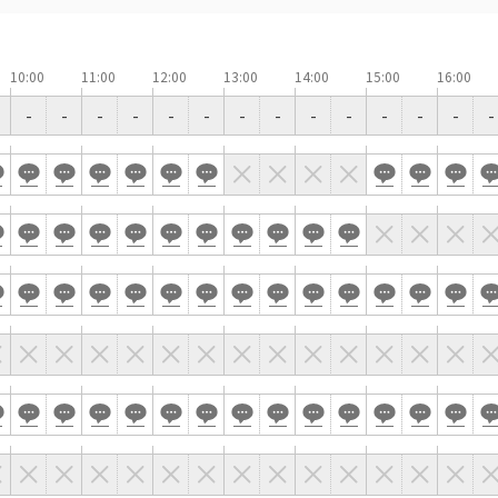
喫煙所あり
大型スクリーンあり
4t車以上荷捌きあり
裏導線あり
10:00
11:00
12:00
13:00
14:00
15:00
16:00
専有回線(NURO)あり
-
-
-
-
-
-
-
-
-
-
-
-
-
-
で選ぶ
パーティ・懇親会
株主総会・IR
プレス発表
試験
選択している条件を
この条件で検
リセットする