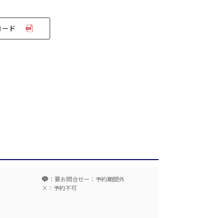
ロード
T字島型
ム
：要お問合せ
ー：予約期間外
×：予約不可
窓があり開放感のある会場