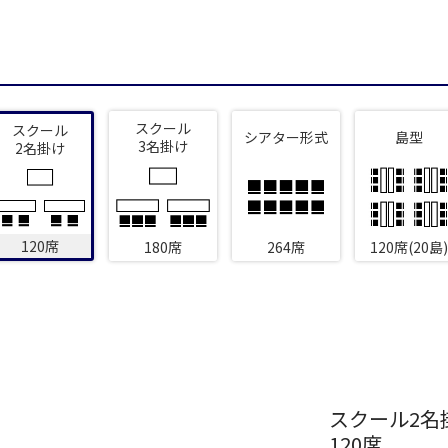
新宿・高田馬場エリア
ベルサール新宿南口
ベルサール新宿グ
秋葉原・神田・東京エリア
新宿住友ホール
新宿住友ビル三角
ベルサール八重洲
ベルサール東京日
新宿住友スカイルーム
ベルサール新宿セ
飯田橋・九段・半蔵門・神保町エリア
スクール
スクール
シアター形式
島型
ベルサール秋葉原
ベルサール神田
ベルサール西新宿
ベルサール高田馬
3名掛け
2名掛け
ベルサール半蔵門
ベルサール飯田橋
渋谷エリア
ベルサール飯田橋ファースト
ベルサール神保町
ベルサール渋谷ファースト
ベルサール渋谷ガ
ベルサール神保町
ベルサール九段
六本木・虎ノ門エリア
120席
180席
264席
120席(20島)
ベルサール虎ノ門
泉ガーデンギャラ
汐留・御成門・芝公園エリア
ベルサール六本木グランドコンファレンスセンター
ベルサール六本木
ベルサール芝公園
ベルサール御成門
有明・羽田エリア
ベルサール汐留
ベルサール東京汐
東京ガーデンシアター
ベルサール有明コ
ベルサール三田ガーデン
ベルサール羽田空港
日付／開始・終了時間から選ぶ
スクール2名
120席
時間単位で選ぶ