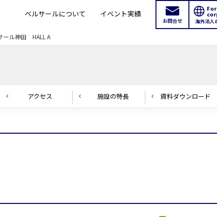
For
ベルサールについて
イベント実績
cor
お問合せ
海外法人
ール神田 HALL A
アクセス
施設の
特長
資料ダウンロード