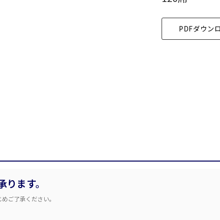
こちらの
会議室
の空室状況は
PDFダウン
以下からお問合せください。
スクール
スクール
シアター
口の字型
島型
お電話でのお問合せ
WEBからのお問合せ
2名掛け
3名掛け
形式
03-3346-1396
お問合せフォー
 9:00～18:00（土日祝日・年末年始を除く）
イベントホール
会議室
承ります。
じめご了承ください。
で選ぶ
駅直結
天井高3.5ｍ以上