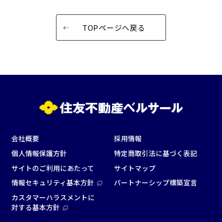
窓があり開放感のある
喫煙所あり
会場
TOPページへ戻る
大型スクリーンあり
控室あり
4t車以上荷捌きあり
裏導線あり
時間貸し駐車場あり
専有回線(NURO)あり
用途で選ぶ
パーティ・懇親会
株主総会・IR
e-sports大会
プレス発表
試験
展示会・販売会
会社概要
採用情報
個人情報保護方針
特定商取引法に基づく表記
サイトのご利用にあたって
サイトマップ
情報セキュリティ基本方針
パートナーシップ構築宣言
この条件で検索
カスタマーハラスメントに
対する基本方針