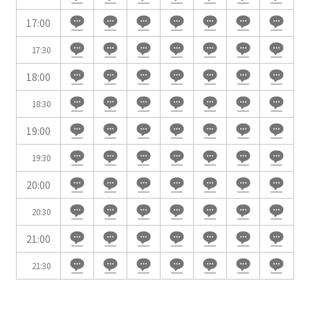
WEBからのお問合せ
17:00
お問合せフォーム
17:30
面積
18:00
18:30
19:00
会場の種類
19:30
イベントホール
会議室
20:00
20:30
こだわり条件
21:00
※複数選択可能
特長で選ぶ
21:30
駅直結
天井高3.5ｍ以上