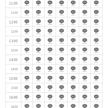
11:00
時間単位で選ぶ
11:30
12:00
人数／レイアウト
※複数選択可能
12:30
13:00
13:30
スクール
スクール
シアター
2名掛け
3名掛け
形式
14:00
こちらの
会議室
の空室状況は
14:30
以下からお問合せください。
15:00
お電話でのお問合せ
15:30
口の字型
島型
T字島型
03-3346-1396
16:00
受付時間 9:00～18:00（土日祝日・年末年始を除く）
16:30