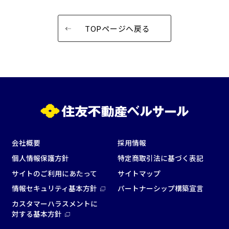
窓があり開放感のある
喫煙所あり
会場
TOPページへ戻る
大型スクリーンあり
控室あり
4t車以上荷捌きあり
裏導線あり
時間貸し駐車場あり
専有回線(NURO)あり
用途で選ぶ
パーティ・懇親会
株主総会・IR
e-sports大会
プレス発表
試験
展示会・販売会
会社概要
採用情報
個人情報保護方針
特定商取引法に基づく表記
サイトのご利用にあたって
サイトマップ
情報セキュリティ基本方針
パートナーシップ構築宣言
この条件で検索
カスタマーハラスメントに
対する基本方針