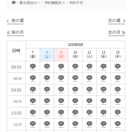
ベルサール新宿南口
：要お問合せ
ー：予約期間外
×：予約不可
秋葉原・神田・東京エリア
ベルサール新宿グランド
新宿住友ホール
ベルサール八重洲
新宿住友ビル三角広場
前の週
次の週
飯田橋・九段・半蔵門・神保町エリア
ベルサール東京日本橋
新宿住友スカイルーム
ベルサール秋葉原
ベルサール新宿セントラルパーク
前の月
次の月
ベルサール半蔵門
ベルサール神田
ベルサール西新宿
渋谷エリア
ベルサール飯田橋駅前
ベルサール高田馬場
2026年8月
ベルサール飯田橋ファースト
日時
ベルサール渋谷ファースト
ベルサール神保町アネックス
7
8
9
10
11
12
13
六本木・虎ノ門エリア
（金）
（土）
（日）
（月）
（火）
（水）
（木）
ベルサール渋谷ガーデン
ベルサール神保町
ベルサール九段
08:00
ベルサール虎ノ門
汐留・御成門・芝公園エリア
泉ガーデンギャラリー
08:30
ベルサール六本木グランドコンファレンスセンター
ベルサール芝公園
ベルサール六本木
09:00
有明・羽田エリア
ベルサール御成門タワー
ベルサール汐留
09:30
東京ガーデンシアター
ベルサール東京汐留コンファレンスセンター
ベルサール有明コンファレンスセンター
ベルサール三田ガーデン
10:00
ベルサール羽田空港
日時
10:30
日付／開始・終了時間から選ぶ