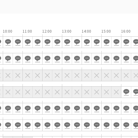
駅直結
天井高3.5ｍ以上
喫煙所あり
大型スクリーンあり
4t車以上荷捌きあり
裏導線あり
10:00
11:00
12:00
13:00
14:00
15:00
16:00
専有回線(NURO)あり
で選ぶ
パーティ・懇親会
株主総会・IR
プレス発表
試験
選択している条件を
この条件で検
リセットする