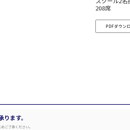
スクール2名
時間単位で選ぶ
208席
こちらの
会議室
の空室状況は
PDFダウン
以下からお問合せください。
スクール
スクール
シアター
口の字型
島型
お電話でのお問合せ
WEBからのお問合せ
2名掛け
3名掛け
形式
03-3346-1396
お問合せフォー
 9:00～18:00（土日祝日・年末年始を除く）
イベントホール
会議室
承ります。
で選ぶ
じめご了承ください。