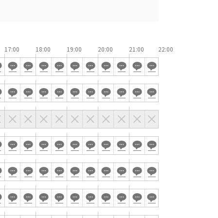
窓があり開放感のある会場
控室あり
時間貸し駐車場あり
17:00
18:00
19:00
20:00
21:00
e-sports大会
展示会・販売会
索