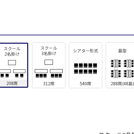
新宿・高田馬場エリア
ベルサール新宿南口
ベルサール新宿グ
秋葉原・神田・東京エリア
新宿住友ホール
新宿住友ビル三角
ベルサール八重洲
ベルサール東京日
新宿住友スカイルーム
ベルサール新宿セ
飯田橋・九段・半蔵門・神保町エリア
ベルサール秋葉原
ベルサール神田
スクール
ベルサール西新宿
ベルサール高田馬
スクール
シアター形式
島型
3名掛け
2名掛け
ベルサール半蔵門
ベルサール飯田橋
渋谷エリア
ベルサール飯田橋ファースト
ベルサール神保町
ベルサール渋谷ファースト
ベルサール渋谷ガ
ベルサール神保町
ベルサール九段
六本木・虎ノ門エリア
208席
312席
540席
288席(48島)
ベルサール虎ノ門
泉ガーデンギャラ
汐留・御成門・芝公園エリア
ベルサール六本木グランドコンファレンスセンター
ベルサール六本木
ベルサール芝公園
ベルサール御成門
有明・羽田エリア
ベルサール汐留
ベルサール東京汐
東京ガーデンシアター
ベルサール有明コ
ベルサール三田ガーデン
ベルサール羽田空港
日付／開始・終了時間から選ぶ