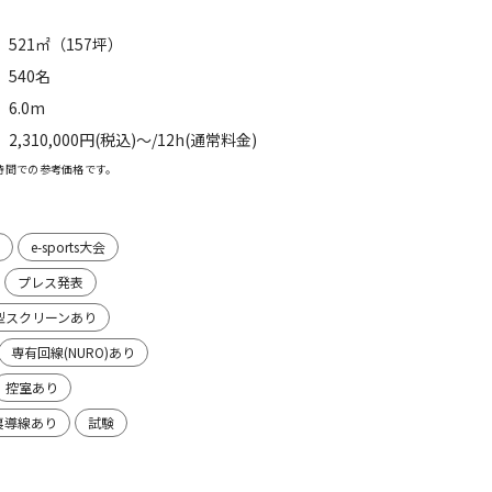
521㎡（157坪）
540名
6.0m
2,310,000円(税込)〜/12h(通常料金)
時間での参考価格です。
e-sports大会
プレス発表
型スクリーンあり
専有回線(NURO)あり
控室あり
裏導線あり
試験