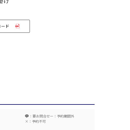
掛け
ロード
T字島型
ム
：要お問合せ
ー：予約期間外
×：予約不可