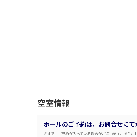
人数／レイアウト
※複数選択可能
受付時間
面積
空室情報
会場の種類
ホールのご予約は、お問合せにて
こだわり条件
特長
※すでにご予約が入っている場合がございます。あらか
※複数選択可能