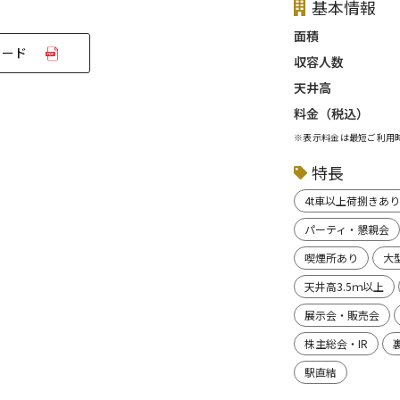
基本情報
面積
ロード
収容人数
天井高
料金（税込）
※表示料金は最短ご利用
特長
4t車以上荷捌きあり
パーティ・懇親会
喫煙所あり
大
天井高3.5ｍ以上
展示会・販売会
株主総会・IR
駅直結