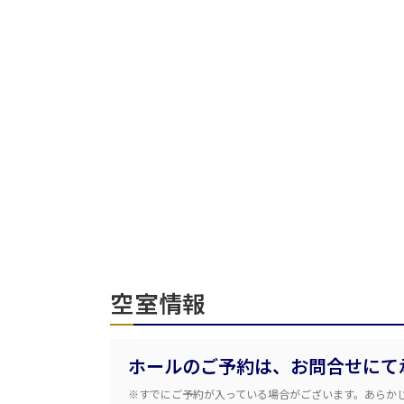
人数／レイアウト
※複数選択可能
受付時間
面積
空室情報
会場の種類
ホールのご予約は、お問合せにて
こだわり条件
特長
※すでにご予約が入っている場合がございます。あらか
※複数選択可能