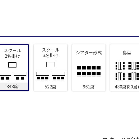
新宿・高田馬場エリア
ベルサール新宿南口
ベルサール新宿グ
秋葉原・神田・東京エリア
新宿住友ホール
新宿住友ビル三角
ベルサール八重洲
ベルサール東京日
新宿住友スカイルーム
ベルサール新宿セ
飯田橋・九段・半蔵門・神保町エリア
ベルサール秋葉原
ベルサール神田
ベルサール西新宿
スクール
ベルサール高田馬
スクール
シアター形式
島型
3名掛け
ベルサール半蔵門
2名掛け
ベルサール飯田橋
渋谷エリア
ベルサール飯田橋ファースト
ベルサール神保町
ベルサール渋谷ファースト
ベルサール渋谷ガ
ベルサール神保町
ベルサール九段
六本木・虎ノ門エリア
348席
522席
961席
480席(80島)
ベルサール虎ノ門
泉ガーデンギャラ
汐留・御成門・芝公園エリア
ベルサール六本木グランドコンファレンスセンター
ベルサール六本木
ベルサール芝公園
ベルサール御成門
有明・羽田エリア
ベルサール汐留
ベルサール東京汐
東京ガーデンシアター
ベルサール有明コ
ベルサール三田ガーデン
ベルサール羽田空港
日付／開始・終了時間から選ぶ