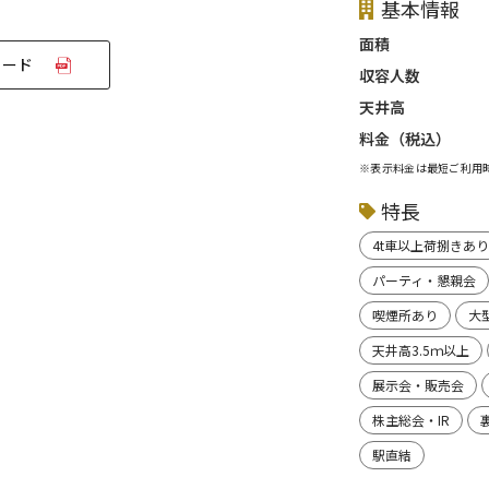
基本情報
面積
ロード
収容人数
天井高
料金（税込）
※表示料金は最短ご利用
特長
4t車以上荷捌きあり
パーティ・懇親会
喫煙所あり
大
天井高3.5ｍ以上
展示会・販売会
株主総会・IR
駅直結