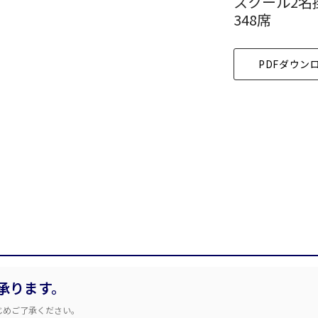
スクール2名
時間単位で選ぶ
348席
こちらの
会議室
の空室状況は
PDFダウン
以下からお問合せください。
スクール
スクール
シアター
口の字型
島型
お電話でのお問合せ
WEBからのお問合せ
2名掛け
3名掛け
形式
03-3346-1396
お問合せフォー
 9:00～18:00（土日祝日・年末年始を除く）
イベントホール
会議室
承ります。
で選ぶ
じめご了承ください。