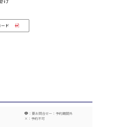
掛け
ロード
T字島型
ム
：要お問合せ
ー：予約期間外
×：予約不可