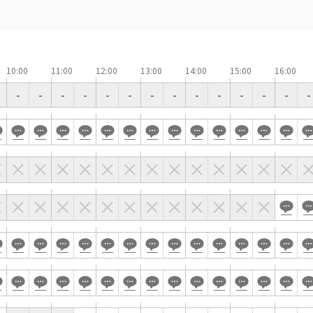
駅直結
天井高3.5ｍ以上
喫煙所あり
大型スクリーンあり
4t車以上荷捌きあり
裏導線あり
10:00
11:00
12:00
13:00
14:00
15:00
16:00
専有回線(NURO)あり
-
-
-
-
-
-
-
-
-
-
-
-
-
-
で選ぶ
パーティ・懇親会
株主総会・IR
プレス発表
試験
選択している条件を
この条件で検
リセットする