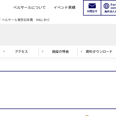
For
ベルサールについて
イベント実績
cor
お問合せ
海外法人
ベルサール東京日本橋 HALL B+C
アクセス
施設の
特長
資料ダウンロード