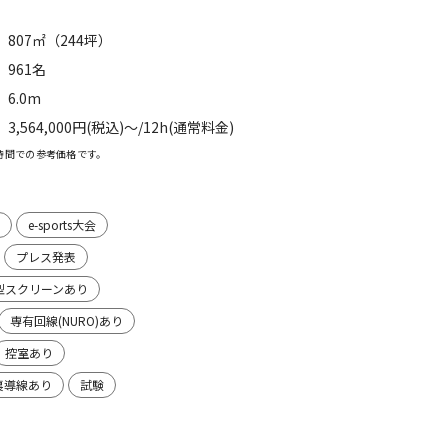
807㎡（244坪）
961名
6.0m
3,564,000円(税込)〜/12h(通常料金)
時間での参考価格です。
e-sports大会
プレス発表
型スクリーンあり
専有回線(NURO)あり
控室あり
裏導線あり
試験