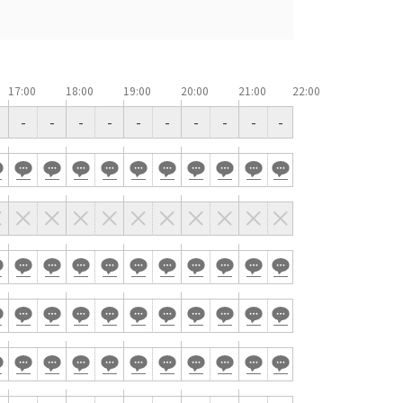
窓があり開放感のある会場
控室あり
時間貸し駐車場あり
17:00
18:00
19:00
20:00
21:00
-
-
-
-
-
-
-
-
-
-
e-sports大会
展示会・販売会
索