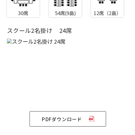
30席
54席(9島)
12席（2島）
スクール2名掛け
24席
エリア／施設
※複数選択可能
新宿・高田馬場エリア
ベルサール新宿南口
秋葉原・神田・東京エリア
ベルサール新宿グランド
新宿住友ホール
ベルサール八重洲
新宿住友ビル三角広場
飯田橋・九段・半蔵門・神保町エリア
ベルサール東京日本橋
新宿住友スカイルーム
ベルサール秋葉原
ベルサール新宿セントラルパーク
PDFダウンロード
ベルサール半蔵門
ベルサール神田
ベルサール西新宿
渋谷エリア
ベルサール飯田橋駅前
ベルサール高田馬場
ベルサール飯田橋ファースト