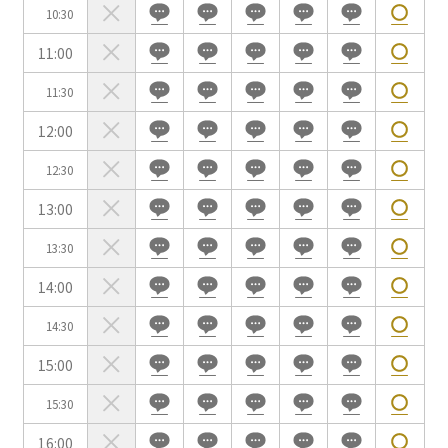
10:30
11:00
会場の種類
11:30
イベントホール
会議室
12:00
12:30
こだわり条件
※複数選択可能
13:00
特長で選ぶ
13:30
駅直結
天井高3.5ｍ以上
14:00
窓があり開放感のある
喫煙所あり
会場
14:30
大型スクリーンあり
控室あり
15:00
4t車以上荷捌きあり
裏導線あり
時間貸し駐車場あり
専有回線(NURO)あり
15:30
16:00