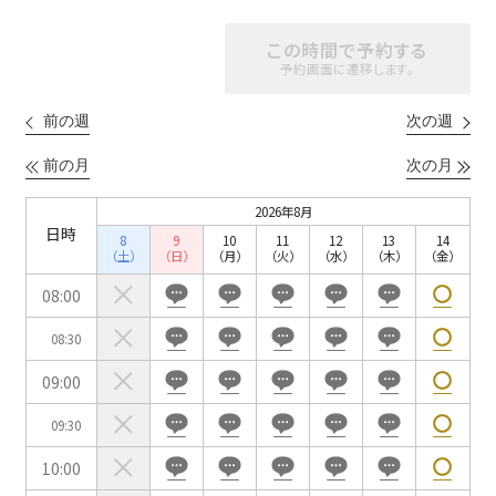
この時間で予約する
スクール
スクール
シアター
予約画面に遷移します。
2名掛け
3名掛け
形式
こちらの
会議室
の空室状況は
前の週
次の週
以下からお問合せください。
前の月
次の月
お電話でのお問合せ
2026年8月
口の字型
島型
T字島型
日時
03-3346-1396
8
9
10
11
12
13
14
（土）
（日）
（月）
（火）
（水）
（木）
（金）
受付時間 9:00～18:00（土日祝日・年末年始を除く）
08:00
WEBからのお問合せ
08:30
お問合せフォーム
09:00
面積
09:30
10:00