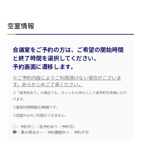
ベルサール渋谷ファースト
ベルサール神保町アネックス
六本木・虎ノ門エリア
ベルサール渋谷ガーデン
ベルサール神保町
ベルサール九段
ベルサール虎ノ門
空室情報
汐留・御成門・芝公園エリア
泉ガーデンギャラリー
ベルサール六本木グランドコンファレンスセンター
ベルサール芝公園
ベルサール六本木
有明・羽田エリア
ベルサール御成門タワー
会議室をご予約の方は、ご希望の開始時間
ベルサール汐留
と終了時間を選択してください。
東京ガーデンシアター
ベルサール東京汐留コンファレンスセンター
ベルサール有明コンファレンスセンター
予約画面に遷移します。
ベルサール三田ガーデン
ベルサール羽田空港
日時
※ご予約内容によりご利用頂けない場合がございま
す。あらかじめご了承ください。
日付／開始・終了時間から選ぶ
※「仮予約あり」の場合でも、キャンセル待ちとして仮予約を申請いただ
時間単位で選ぶ
けます。
※最低利用時間は4時間です。
※控室のみのご利用はできません。
人数／レイアウト
※複数選択可能
○：予約可
△：仮予約あり（予約可）
：要お問合せ
ー：予約期間外
×：予約不可