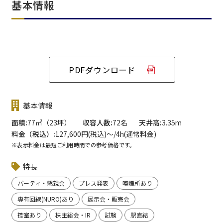
基本情報
PDFダウンロード
基本情報
面積
77㎡（23坪）
収容人数
72名
天井高
3.35m
料金（税込）
127,600円(税込)〜/4h(通常料金)
※表示料金は最短ご利用時間での参考価格です。
特長
パーティ・懇親会
プレス発表
喫煙所あり
専有回線(NURO)あり
展示会・販売会
控室あり
株主総会・IR
試験
駅直結