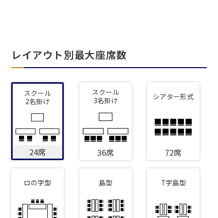
レイアウト別最大座席数
スクール
スクール
シアター形式
3名掛け
2名掛け
24席
36席
72席
ロの字型
島型
T字島型