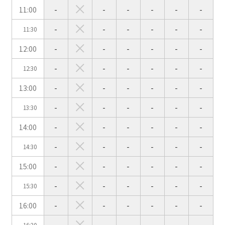
11:00
-
-
-
-
-
-
スクール
スクール
シアター
2名掛け
3名掛け
形式
-
-
-
-
-
-
11:30
こちらの
会議室
の空室状況は
12:00
-
-
-
-
-
-
以下からお問合せください。
-
-
-
-
-
-
12:30
お電話でのお問合せ
13:00
-
-
-
-
-
-
口の字型
島型
T字島型
03-3346-1396
-
-
-
-
-
-
13:30
受付時間 9:00～18:00（土日祝日・年末年始を除く）
14:00
-
-
-
-
-
-
WEBからのお問合せ
-
-
-
-
-
-
14:30
お問合せフォーム
15:00
-
-
-
-
-
-
面積
-
-
-
-
-
-
15:30
16:00
-
-
-
-
-
-