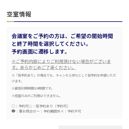
空室情報
会議室をご予約の方は、ご希望の開始時間
と終了時間を選択してください。
エリア／施設
予約画面に遷移します。
※複数選択可能
※ご予約内容によりご利用頂けない場合がございま
新宿・高田馬場エリア
す。あらかじめご了承ください。
※「仮予約あり」の場合でも、キャンセル待ちとして仮予約を申請いただ
ベルサール新宿南口
秋葉原・神田・東京エリア
けます。
ベルサール新宿グランド
新宿住友ホール
※最低利用時間は4時間です。
ベルサール八重洲
新宿住友ビル三角広場
※控室のみのご利用はできません。
飯田橋・九段・半蔵門・神保町エリア
ベルサール東京日本橋
新宿住友スカイルーム
ベルサール秋葉原
ベルサール新宿セントラルパーク
○：予約可
△：仮予約あり（予約可）
ベルサール半蔵門
ベルサール神田
ベルサール西新宿
：要お問合せ
ー：予約期間外
×：予約不可
渋谷エリア
ベルサール飯田橋駅前
ベルサール高田馬場
ベルサール飯田橋ファースト
ベルサール渋谷ファースト
ベルサール神保町アネックス