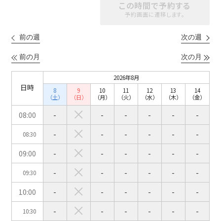
六本木・虎ノ門エリア
この時間で予約する
ベルサール渋谷ガーデン
ベルサール神保町
予約画面に遷移します。
ベルサール九段
ベルサール虎ノ門
汐留・御成門・芝公園エリア
泉ガーデンギャラリー
前の週
次の週
ベルサール六本木グランドコンファレンスセンター
ベルサール芝公園
ベルサール六本木
前の月
次の月
有明・羽田エリア
ベルサール御成門タワー
ベルサール汐留
2026年8月
東京ガーデンシアター
ベルサール東京汐留コンファレンスセンター
日時
8
9
10
11
12
13
14
ベルサール有明コンファレンスセンター
ベルサール三田ガーデン
（土）
（日）
（月）
（火）
（水）
（木）
（金）
ベルサール羽田空港
日時
08:00
-
-
-
-
-
-
日付／開始・終了時間から選ぶ
-
-
-
-
-
-
08:30
時間単位で選ぶ
09:00
-
-
-
-
-
-
-
-
-
-
-
-
09:30
人数／レイアウト
※複数選択可能
10:00
-
-
-
-
-
-
-
-
-
-
-
-
10:30