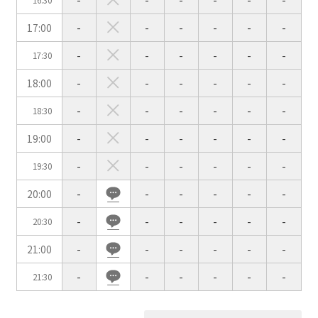
-
-
-
-
-
-
16:30
17:00
-
-
-
-
-
-
会場の種類
-
-
-
-
-
-
17:30
イベントホール
会議室
18:00
-
-
-
-
-
-
-
-
-
-
-
-
18:30
こだわり条件
※複数選択可能
19:00
-
-
-
-
-
-
特長で選ぶ
-
-
-
-
-
-
19:30
駅直結
天井高3.5ｍ以上
窓があり開放感のある
喫煙所あり
20:00
-
-
-
-
-
-
会場
-
-
-
-
-
-
20:30
大型スクリーンあり
控室あり
21:00
-
-
-
-
-
-
4t車以上荷捌きあり
裏導線あり
時間貸し駐車場あり
専有回線(NURO)あり
-
-
-
-
-
-
21:30
用途で選ぶ