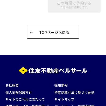
この時間で予約する
パーティ・懇親会
株主総会・IR
予約画面に遷移します。
e-sports大会
プレス発表
試験
展示会・販売会
TOPページへ戻る
この条件で検索
選択している条件を
リセットする
会社概要
採用情報
個人情報保護方針
特定商取引法に基づく表記
サイトのご利用にあたって
サイトマップ