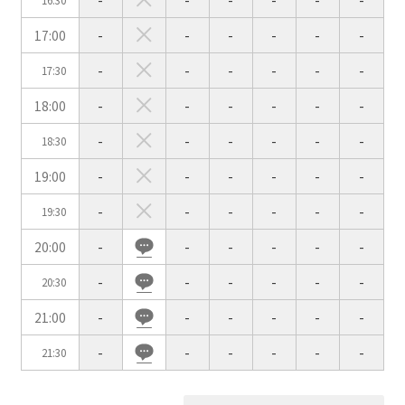
-
-
-
-
-
-
16:30
17:00
-
-
-
-
-
-
会場の種類
-
-
-
-
-
-
17:30
イベントホール
会議室
18:00
-
-
-
-
-
-
-
-
-
-
-
-
18:30
こだわり条件
※複数選択可能
19:00
-
-
-
-
-
-
特長で選ぶ
-
-
-
-
-
-
19:30
駅直結
天井高3.5ｍ以上
窓があり開放感のある
喫煙所あり
20:00
-
-
-
-
-
-
会場
-
-
-
-
-
-
20:30
大型スクリーンあり
控室あり
21:00
-
-
-
-
-
-
4t車以上荷捌きあり
裏導線あり
時間貸し駐車場あり
専有回線(NURO)あり
-
-
-
-
-
-
21:30
用途で選ぶ