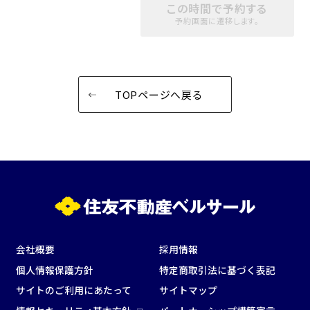
この時間で予約する
パーティ・懇親会
株主総会・IR
予約画面に遷移します。
e-sports大会
プレス発表
試験
展示会・販売会
TOPページへ戻る
この条件で検索
選択している条件を
リセットする
会社概要
採用情報
個人情報保護方針
特定商取引法に基づく表記
サイトのご利用にあたって
サイトマップ