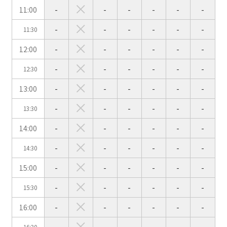
11:00
-
-
-
-
-
-
スクール
スクール
シアター
2名掛け
3名掛け
形式
-
-
-
-
-
-
11:30
こちらの
会議室
の空室状況は
12:00
-
-
-
-
-
-
以下からお問合せください。
-
-
-
-
-
-
12:30
お電話でのお問合せ
13:00
-
-
-
-
-
-
口の字型
島型
T字島型
03-3346-1396
-
-
-
-
-
-
13:30
受付時間 9:00～18:00（土日祝日・年末年始を除く）
14:00
-
-
-
-
-
-
WEBからのお問合せ
-
-
-
-
-
-
14:30
お問合せフォーム
15:00
-
-
-
-
-
-
面積
-
-
-
-
-
-
15:30
16:00
-
-
-
-
-
-