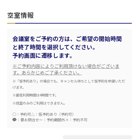
空室情報
会議室をご予約の方は、ご希望の開始時間
と終了時間を選択してください。
エリア／施設
予約画面に遷移します。
※複数選択可能
※ご予約内容によりご利用頂けない場合がございま
新宿・高田馬場エリア
す。あらかじめご了承ください。
※「仮予約あり」の場合でも、キャンセル待ちとして仮予約を申請いただ
ベルサール新宿南口
秋葉原・神田・東京エリア
けます。
ベルサール新宿グランド
新宿住友ホール
※最低利用時間は4時間です。
ベルサール八重洲
新宿住友ビル三角広場
※控室のみのご利用はできません。
飯田橋・九段・半蔵門・神保町エリア
ベルサール東京日本橋
新宿住友スカイルーム
ベルサール秋葉原
ベルサール新宿セントラルパーク
○：予約可
△：仮予約あり（予約可）
ベルサール半蔵門
ベルサール神田
ベルサール西新宿
：要お問合せ
ー：予約期間外
×：予約不可
渋谷エリア
ベルサール飯田橋駅前
ベルサール高田馬場
ベルサール飯田橋ファースト
ベルサール渋谷ファースト
ベルサール神保町アネックス