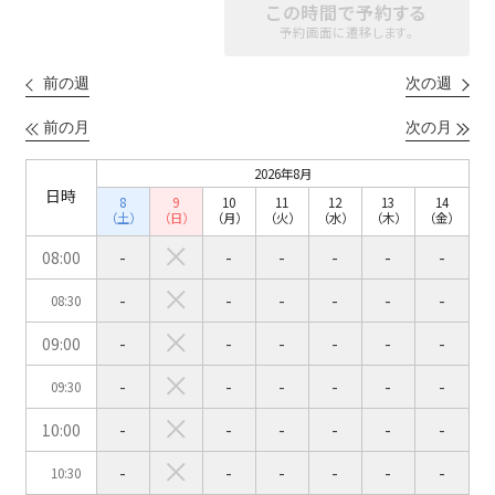
六本木・虎ノ門エリア
この時間で予約する
ベルサール渋谷ガーデン
ベルサール神保町
予約画面に遷移します。
ベルサール九段
ベルサール虎ノ門
汐留・御成門・芝公園エリア
泉ガーデンギャラリー
前の週
次の週
ベルサール六本木グランドコンファレンスセンター
ベルサール芝公園
ベルサール六本木
前の月
次の月
有明・羽田エリア
ベルサール御成門タワー
ベルサール汐留
2026年8月
東京ガーデンシアター
ベルサール東京汐留コンファレンスセンター
日時
8
9
10
11
12
13
14
ベルサール有明コンファレンスセンター
ベルサール三田ガーデン
（土）
（日）
（月）
（火）
（水）
（木）
（金）
ベルサール羽田空港
日時
08:00
-
-
-
-
-
-
日付／開始・終了時間から選ぶ
-
-
-
-
-
-
08:30
時間単位で選ぶ
09:00
-
-
-
-
-
-
-
-
-
-
-
-
09:30
人数／レイアウト
※複数選択可能
10:00
-
-
-
-
-
-
-
-
-
-
-
-
10:30