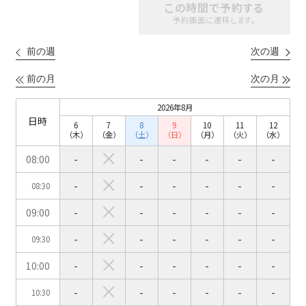
六本木・虎ノ門エリア
この時間で予約する
ベルサール渋谷ガーデン
ベルサール神保町
予約画面に遷移します。
ベルサール九段
ベルサール虎ノ門
汐留・御成門・芝公園エリア
泉ガーデンギャラリー
前の週
次の週
ベルサール六本木グランドコンファレンスセンター
ベルサール芝公園
ベルサール六本木
前の月
次の月
有明・羽田エリア
ベルサール御成門タワー
ベルサール汐留
2026年8月
東京ガーデンシアター
ベルサール東京汐留コンファレンスセンター
日時
6
7
8
9
10
11
12
ベルサール有明コンファレンスセンター
ベルサール三田ガーデン
（木）
（金）
（土）
（日）
（月）
（火）
（水）
ベルサール羽田空港
日時
08:00
-
-
-
-
-
-
日付／開始・終了時間から選ぶ
-
-
-
-
-
-
08:30
時間単位で選ぶ
09:00
-
-
-
-
-
-
-
-
-
-
-
-
09:30
人数／レイアウト
※複数選択可能
10:00
-
-
-
-
-
-
-
-
-
-
-
-
10:30