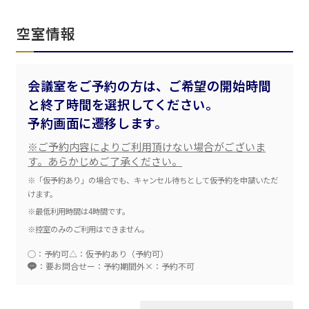
空室情報
会議室をご予約の方は、ご希望の開始時間
と終了時間を選択してください。
エリア／施設
予約画面に遷移します。
※複数選択可能
※ご予約内容によりご利用頂けない場合がございま
新宿・高田馬場エリア
す。あらかじめご了承ください。
※「仮予約あり」の場合でも、キャンセル待ちとして仮予約を申請いただ
ベルサール新宿南口
秋葉原・神田・東京エリア
けます。
ベルサール新宿グランド
新宿住友ホール
※最低利用時間は4時間です。
ベルサール八重洲
新宿住友ビル三角広場
※控室のみのご利用はできません。
飯田橋・九段・半蔵門・神保町エリア
ベルサール東京日本橋
新宿住友スカイルーム
ベルサール秋葉原
ベルサール新宿セントラルパーク
○：予約可
△：仮予約あり（予約可）
ベルサール半蔵門
ベルサール神田
ベルサール西新宿
：要お問合せ
ー：予約期間外
×：予約不可
渋谷エリア
ベルサール飯田橋駅前
ベルサール高田馬場
ベルサール飯田橋ファースト
ベルサール渋谷ファースト
ベルサール神保町アネックス