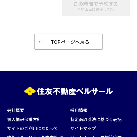
この時間で予約する
パーティ・懇親会
株主総会・IR
予約画面に遷移します。
e-sports大会
プレス発表
試験
展示会・販売会
TOPページへ戻る
この条件で検索
選択している条件を
リセットする
会社概要
採用情報
個人情報保護方針
特定商取引法に基づく表記
サイトのご利用にあたって
サイトマップ