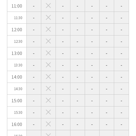
11:00
-
-
-
-
-
-
スクール
スクール
シアター
2名掛け
3名掛け
形式
-
-
-
-
-
-
11:30
こちらの
会議室
の空室状況は
12:00
-
-
-
-
-
-
以下からお問合せください。
-
-
-
-
-
-
12:30
お電話でのお問合せ
13:00
-
-
-
-
-
-
口の字型
島型
T字島型
03-3346-1396
-
-
-
-
-
-
13:30
受付時間 9:00～18:00（土日祝日・年末年始を除く）
14:00
-
-
-
-
-
-
WEBからのお問合せ
-
-
-
-
-
-
14:30
お問合せフォーム
15:00
-
-
-
-
-
-
面積
-
-
-
-
-
-
15:30
16:00
-
-
-
-
-
-