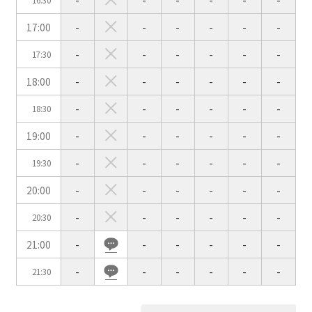
-
-
-
-
-
-
16:30
17:00
-
-
-
-
-
-
会場の種類
-
-
-
-
-
-
17:30
イベントホール
会議室
18:00
-
-
-
-
-
-
-
-
-
-
-
-
18:30
こだわり条件
※複数選択可能
19:00
-
-
-
-
-
-
特長で選ぶ
-
-
-
-
-
-
19:30
駅直結
天井高3.5ｍ以上
窓があり開放感のある
喫煙所あり
20:00
-
-
-
-
-
-
会場
-
-
-
-
-
-
20:30
大型スクリーンあり
控室あり
21:00
-
-
-
-
-
-
4t車以上荷捌きあり
裏導線あり
時間貸し駐車場あり
専有回線(NURO)あり
-
-
-
-
-
-
21:30
用途で選ぶ