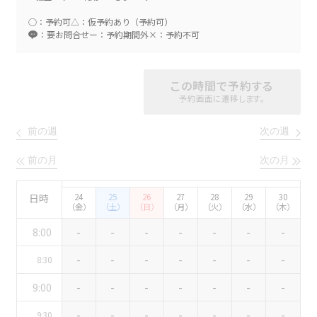
エリア／施設
※複数選択可能
○：予約可
△：仮予約あり（予約可）
新宿・高田馬場エリア
：要お問合せ
ー：予約期間外
×：予約不可
ベルサール新宿南口
秋葉原・神田・東京エリア
ベルサール新宿グランド
この時間で予約する
新宿住友ホール
予約画面に遷移します。
ベルサール八重洲
新宿住友ビル三角広場
飯田橋・九段・半蔵門・神保町エリア
ベルサール東京日本橋
新宿住友スカイルーム
ベルサール秋葉原
前の週
次の週
ベルサール新宿セントラルパーク
ベルサール半蔵門
ベルサール神田
ベルサール西新宿
渋谷エリア
ベルサール飯田橋駅前
前の月
次の月
ベルサール高田馬場
ベルサール飯田橋ファースト
ベルサール渋谷ファースト
ベルサール神保町アネックス
日時
24
25
26
27
28
29
30
六本木・虎ノ門エリア
ベルサール渋谷ガーデン
ベルサール神保町
（金）
（土）
（日）
（月）
（火）
（水）
（木）
ベルサール九段
ベルサール虎ノ門
8:00
-
-
-
-
-
-
-
汐留・御成門・芝公園エリア
泉ガーデンギャラリー
ベルサール六本木グランドコンファレンスセンター
-
-
-
-
-
-
-
8:30
ベルサール芝公園
ベルサール六本木
有明・羽田エリア
ベルサール御成門タワー
9:00
-
-
-
-
-
-
-
ベルサール汐留
東京ガーデンシアター
ベルサール東京汐留コンファレンスセンター
-
-
-
-
-
-
-
9:30