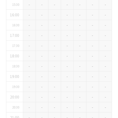
口の字型
島型
T字島型
-
-
-
-
-
-
-
15:30
03-3346-1396
16:00
-
-
-
-
-
-
-
受付時間 9:00～18:00（土日祝日・年末年始を除く）
WEBからのお問合せ
-
-
-
-
-
-
-
16:30
17:00
-
-
-
-
-
-
-
お問合せフォーム
-
-
-
-
-
-
-
17:30
面積
18:00
-
-
-
-
-
-
-
-
-
-
-
-
-
-
18:30
19:00
-
-
-
-
-
-
-
会場の種類
-
-
-
-
-
-
-
19:30
イベントホール
会議室
20:00
-
-
-
-
-
-
-
-
-
-
-
-
-
-
20:30
こだわり条件
※複数選択可能
21:00
-
-
-
-
-
-
-