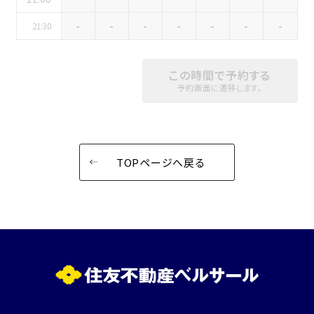
特長で選ぶ
-
-
-
-
-
-
-
21:30
駅直結
天井高3.5ｍ以上
窓があり開放感のある
喫煙所あり
この時間で予約する
会場
予約画面に遷移します。
大型スクリーンあり
控室あり
4t車以上荷捌きあり
裏導線あり
時間貸し駐車場あり
専有回線(NURO)あり
TOPページへ戻る
用途で選ぶ
パーティ・懇親会
株主総会・IR
e-sports大会
プレス発表
試験
展示会・販売会