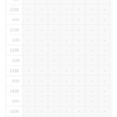
ベルサール有明コンファレンスセンター
ベルサール三田ガーデン
ベルサール羽田空港
日時
10:00
-
-
-
-
-
-
-
日付／開始・終了時間から選ぶ
-
-
-
-
-
-
-
10:30
11:00
-
-
-
-
-
-
-
時間単位で選ぶ
-
-
-
-
-
-
-
11:30
12:00
-
-
-
-
-
-
-
人数／レイアウト
※複数選択可能
-
-
-
-
-
-
-
12:30
13:00
-
-
-
-
-
-
-
-
-
-
-
-
-
-
13:30
スクール
スクール
シアター
2名掛け
3名掛け
形式
14:00
-
-
-
-
-
-
-
こちらの
会議室
の空室状況は
以下からお問合せください。
-
-
-
-
-
-
-
14:30
15:00
-
-
-
-
-
-
-
お電話でのお問合せ