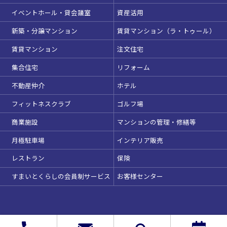
駅直結
天井高3.5ｍ以上
イベントホール・貸会議室
資産活用
窓があり開放感のある
喫煙所あり
会場
新築・分譲マンション
賃貸マンション（ラ・トゥール）
大型スクリーンあり
控室あり
賃貸マンション
注文住宅
4t車以上荷捌きあり
裏導線あり
集合住宅
リフォーム
時間貸し駐車場あり
専有回線(NURO)あり
不動産仲介
ホテル
用途で選ぶ
この条件で検索
フィットネスクラブ
ゴルフ場
パーティ・懇親会
株主総会・IR
商業施設
マンションの管理・修繕等
選択している条件を
リセットする
e-sports大会
プレス発表
月極駐車場
インテリア販売
試験
展示会・販売会
レストラン
保険
すまいとくらしの会員制サービス
お客様センター