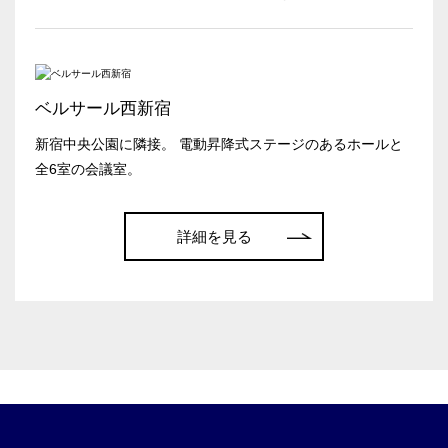
日付／開始・終了時間から選ぶ
時間単位で選ぶ
ベルサール西新宿
新宿中央公園に隣接。 電動昇降式ステージのあるホールと
人数／レイアウト
※複数選択可能
全6室の会議室。
こちらの
会議室
の空室状況は
以下からお問合せください。
詳細を見る
スクール
スクール
シアター
お電話でのお問合せ
2名掛け
3名掛け
形式
03-3346-1396
受付時間 9:00～18:00（土日祝日・年末年始を除く）
WEBからのお問合せ
お問合せフォーム
口の字型
島型
T字島型