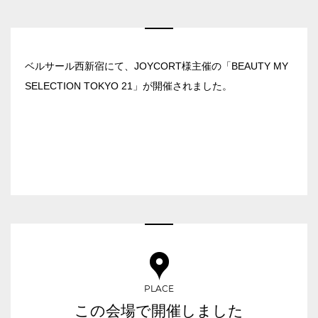
ベルサール新宿南口
秋葉原・神田・東京エリア
ベルサール新宿グランド
新宿住友ホール
ベルサール八重洲
飯田橋・九段・半蔵門・神保町エリア
新宿住友ビル三角広場
ベルサール西新宿にて、JOYCORT様主催の「BEAUTY MY
ベルサール東京日本橋
新宿住友スカイルーム
SELECTION TOKYO 21」が開催されました。
ベルサール秋葉原
ベルサール半蔵門
ベルサール新宿セントラルパーク
渋谷エリア
ベルサール神田
ベルサール飯田橋駅前
ベルサール西新宿
ベルサール飯田橋ファースト
ベルサール高田馬場
ベルサール渋谷ファースト
六本木・虎ノ門エリア
ベルサール神保町アネックス
ベルサール渋谷ガーデン
ベルサール神保町
ベルサール虎ノ門
ベルサール九段
汐留・御成門・芝公園エリア
泉ガーデンギャラリー
ベルサール六本木グランドコンファレンスセンター
ベルサール芝公園
有明・羽田エリア
ベルサール六本木
ベルサール御成門タワー
ベルサール汐留
東京ガーデンシアター
PLACE
ベルサール東京汐留コンファレンスセンター
ベルサール有明コンファレンスセンター
日時
この会場で開催しました
ベルサール三田ガーデン
ベルサール羽田空港