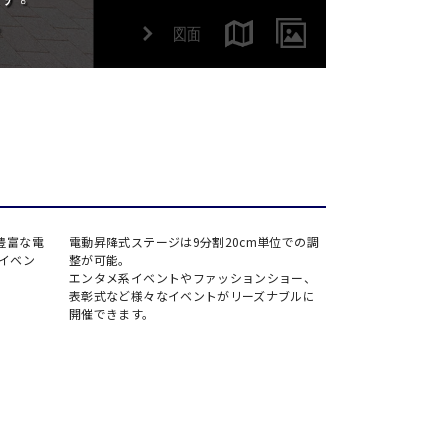
場
駅前
アネックス
ーデン
リー
タワー
留コンファレンスセンター
豊富な電
電動昇降式ステージは9分割20cm単位での調
約47㎡～380㎡
ンファレンスセンター
イベン
整が可能。
分科会やサブ会
エンタメ系イベントやファッションショー、
用できます。
表彰式など様々なイベントがリーズナブルに
開催できます。