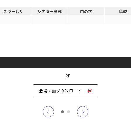
で選ぶ
パーティ・懇親会
株主総会・IR
スクール3
シアター形式
ロの字
島型
プレス発表
試験
選択している条件を
この条件で検
リセットする
会場図面ダウンロード