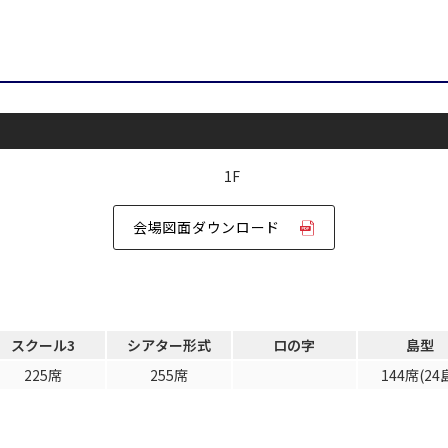
口の字型
島型
2名掛け
3名掛け
形式
WEBからのお問合
受付時間 9:00～18:00（土日祝日・年末年始を除く）
お問合せフォーム
イベントホール
会議室
会場図面ダウンロード
で選ぶ
駅直結
天井高3.5ｍ以上
スクール3
シアター形式
ロの字
島型
喫煙所あり
大型スクリーンあり
225席
255席
144席(24
4t車以上荷捌きあり
裏導線あり
専有回線(NURO)あり