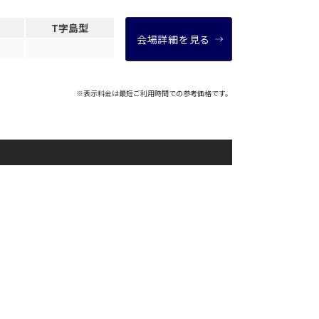
e-sports大会
T字島型
会場詳細を見る
展示会・販売会
※表示料金は最短ご利用時間での参考価格です。
索