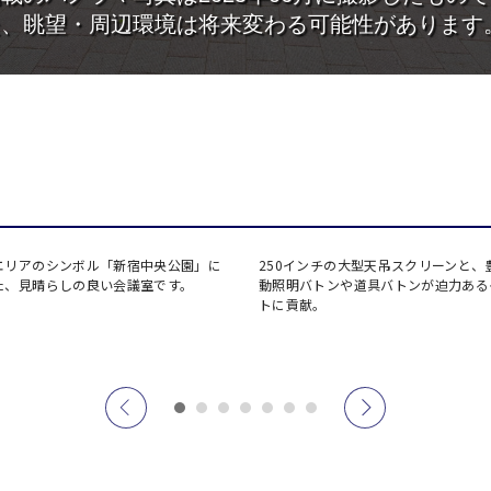
飯田橋・九段・半蔵門・神保町エリア
ベルサール秋葉原
ベルサール神田
ベルサール西新宿
ベルサール高田馬
ベルサール半蔵門
ベルサール飯田橋
渋谷エリア
ベルサール飯田橋ファースト
ベルサール神保町
ベルサール渋谷ファースト
ベルサール渋谷ガ
ベルサール神保町
ベルサール九段
六本木・虎ノ門エリア
ベルサール虎ノ門
泉ガーデンギャラ
汐留・御成門・芝公園エリア
ベルサール六本木グランドコンファレンスセンター
ベルサール六本木
ベルサール芝公園
ベルサール御成門
有明・羽田エリア
ベルサール汐留
ベルサール東京汐
エリアのシンボル「新宿中央公園」に
250インチの大型天吊スクリーンと、
東京ガーデンシアター
ベルサール有明コ
ベルサール三田ガーデン
た、見晴らしの良い会議室です。
動照明バトンや道具バトンが迫力ある
トに貢献。
ベルサール羽田空港
日付／開始・終了時間から選ぶ
時間単位で選ぶ
こちらの
会議室
の空室状況は
以下からお問合せください。
お電話でのお問合せ
03-3346-1396
スクール
スクール
シアター