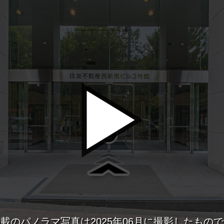
新宿・高田馬場エリア
ベルサール新宿南口
ベルサール新宿グ
秋葉原・神田・東京エリア
新宿住友ホール
新宿住友ビル三角
ベルサール八重洲
ベルサール東京日
新宿住友スカイルーム
ベルサール新宿セ