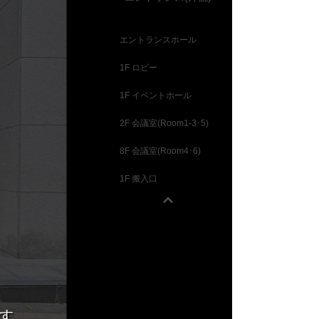
ランド
広場
本橋
ントラルパーク