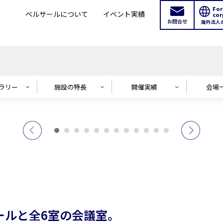
For
ベルサールについて
イベント実績
cor
お問合せ
海外法人
ャラリー
施設の特長
開催実績
会場
ールと全6室の会議室。