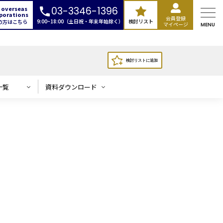
 overseas
03-3346-1396
porations
会員登録
9:00~18:00（土日祝・年末年始除く）
検討リスト
の方はこちら
マイページ
MENU
一覧
資料ダウンロード