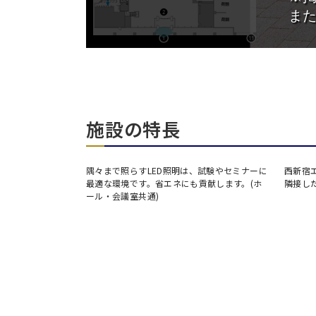
施設の特長
ティング・撤去費
隅々まで照らすLED照明は、試験やセミナーに
西新宿
最適な環境です。省エネにも貢献します。(ホ
隣接し
ール・会議室共通)
日時
人数／レイアウト
※複数選択可能