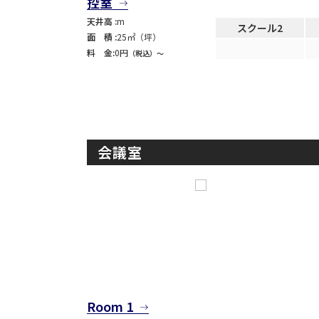
控室
用途
天井高 :
m
スクール2
面 積 :
25㎡（坪）
料 金:
0円
（税込）〜
会議室
Room 1