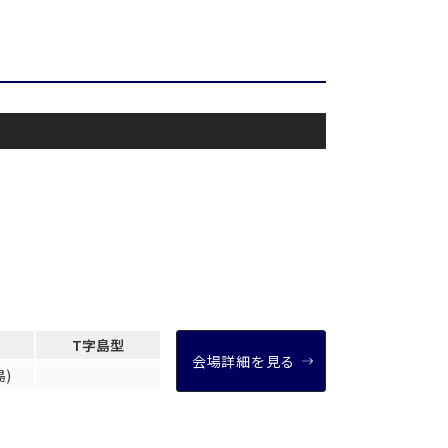
T字島型
せ
窓があり開放感のある会場
T字島型
控室あり
会場詳細を見る
島)
時間貸し駐車場あり