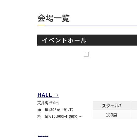
会場一覧
イベントホール
面積
会場の種類
こだわり条件
特長
HALL
※複数選択可能
天井高 :
5.0m
スクール2
面 積 :
303㎡（91坪）
180席
料 金:
616,000円
（税込）〜