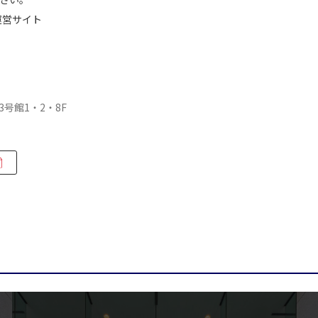
運営サイト
号館1・2・8F