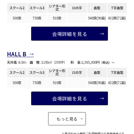
シアター形
スクール2
スクール3
ロの字
島型
T字島型
式
500席
750席
910席
540席(90島)
432席(72島)
会場詳細を見る
HALL B
天井高 :
6.0m
面 積 :
1190㎡（359坪）
料 金:
2,365,000円
（税込）〜
シアター形
スクール2
スクール3
ロの字
島型
T字島型
式
500席
750席
910席
540席(90島)
432席(72島)
会場詳細を見る
もっと見る
※表示料金は最短ご利用時間での参考価格です。