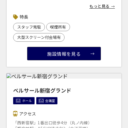
受付時間 9:00～18:00（土日祝日・年末年始を除く）
※下記リンクより 「ベルサール新宿南口」で検索くだ
もっと見る
WEBからのお問合せ
さい。
お問合せフォーム
「s-park
」
（公財）東京都道路整備保全公社 管理運営
特長
サイト
スタッフ常駐
喫煙所有
面積
大型スクリーン付会場有
施設情報を見る
会場の種類
イベントホール
会議室
ベルサール新宿グランド
ホール
会議室
こだわり条件
※複数選択可能
アクセス
特長で選ぶ
「西新宿駅」1番出口徒歩4分（丸ノ内線）
駅直結
天井高3.5ｍ以上