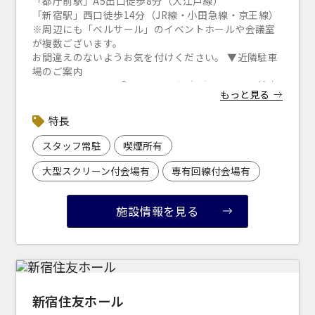
「都庁前駅」A5出口徒歩8分（大江戸線）
「新宿駅」西口徒歩14分（JR線・小田急線・京王線）
窓があり開放感のある
喫煙所あり
※周辺にも「ベルサール」のイベントホールや会議室
会場
が複数ございます。
お間違えのないようお気を付けください。 ▼近隣駐車
大型スクリーンあり
控室あり
場のご案内
4t車以上荷捌きあり
裏導線あり
※下記リンクより 「ベルサール新宿グランド」で検索
もっと見る
ください。
時間貸し駐車場あり
専有回線(NURO)あり
「s-park
」
（公財）東京都道路整備保全公社 管理運営
特長
サイト
用途で選ぶ
スタッフ常駐
喫煙所有
パーティ・懇親会
株主総会・IR
大型スクリーン付会場有
専有回線付会場有
e-sports大会
プレス発表
試験
展示会・販売会
施設情報を見る
この条件で検索
新宿住友ホール