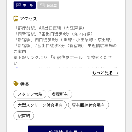
ホール
会議室
選択している条件を
リセットする
アクセス
「都庁前駅」A6出口直結（大江戸線）
「西新宿駅」2番出口徒歩4分（丸ノ内線）
「新宿駅」西口徒歩8分（JR線・小田急線・京王線）
「新宿駅」7番出口徒歩8分（新宿線） ▼近隣駐車場の
ご案内
※下記リンクより 「新宿住友ホール」で検索くださ
い。
「s-park
」
（公財）東京都道路整備保全公社 管理運営
もっと見る
サイト
特長
スタッフ常駐
喫煙所有
大型スクリーン付会場有
専有回線付会場有
駅直結