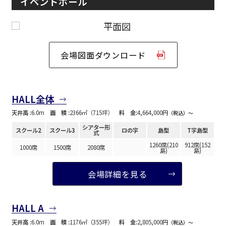
イベントホール
会場図面ダウンロード
HALL全体
天井高 :
6.0m
面 積 :
2366㎡（715坪）
料 金:
4,664,000円
（税込）〜
シアター形
スクール2
スクール3
ロの字
島型
T字島型
式
1260席(210
912席(152
1000席
1500席
2080席
島)
島)
会場詳細を見る
HALL A
天井高 :
6.0m
面 積 :
1176㎡（355坪）
料 金:
2,805,000円
（税込）〜