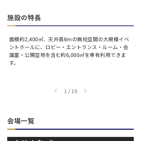
施設の特長
面積約2,400㎡、天井高6ｍの無柱空間の大規模イベ
J
ントホールに、ロビー・エントランス・ルーム・会
の
議室・公開空地を含む約6,000㎡を専有利用できま
す。
1
/
10
会場一覧