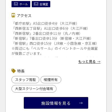
ホール
会議室
アクセス
「都庁前駅」A5出口徒歩4分（大江戸線）
「西新宿五丁目駅」A1出口徒歩6分（大江戸線）
「西新宿駅」2番出口徒歩11分（丸ノ内線）
「新宿駅」7番出口徒歩13分（新宿線・大江戸線）
「新宿駅」西口徒歩15分（JR線・小田急線・京王線）
※周辺にも「ベルサール」のイベントホールや会議室
が複数ございます。
お間違えのないようお気を付けください。 ▼近隣駐車
もっと見る
場のご案内
※下記リンクより 「ベルサール西新宿」で検索くださ
特長
い。
「s-park
」
（公財）東京都道路整備保全公社 管理運営
スタッフ常駐
喫煙所有
サイト
大型スクリーン付会場有
施設情報を見る