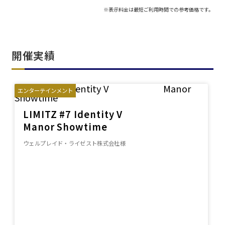
※表示料金は最短ご利用時間での参考価格です。
開催実績
エンターテインメント
LIMITZ #7 Identity V
Manor Showtime
ウェルプレイド・ライゼスト株式会社様
エリア／施設
※複数選択可能
新宿・高田馬場エリア