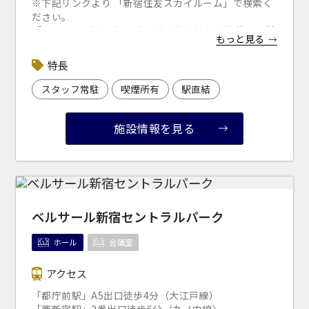
※下記リンクより 「新宿住友スカイルーム」で検索く
ださい。
「s-park
」
（公財）東京都道路整備保全公社 管理運営
もっと見る
サイト
特長
スタッフ常駐
喫煙所有
駅直結
施設情報を見る
ベルサール新宿セントラルパーク
ホール
会議室
アクセス
「都庁前駅」A5出口徒歩4分（大江戸線）