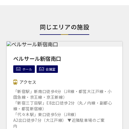
日付／開始・終了時間から選ぶ
時間単位で選ぶ
同じエリアの施設
人数／レイアウト
※複数選択可能
ベルサール新宿南口
ホール
会議室
スクール
スクール
シアター
2名掛け
3名掛け
形式
アクセス
「新宿駅」新南口徒歩4分（JR線・都営大江戸線・小
田急線・京王線・京王新線）
「新宿三丁目駅」E8出口徒歩2分（丸ノ内線・副都心
こちらの
会議室
の空室状況は
線・都営新宿線）
以下からお問合せください。
「代々木駅」東口徒歩5分（JR線）
お電話でのお問合せ
口の字型
島型
T字島型
03-3346-1396
A2出口徒歩7分（大江戸線） ▼近隣駐車場のご案
内