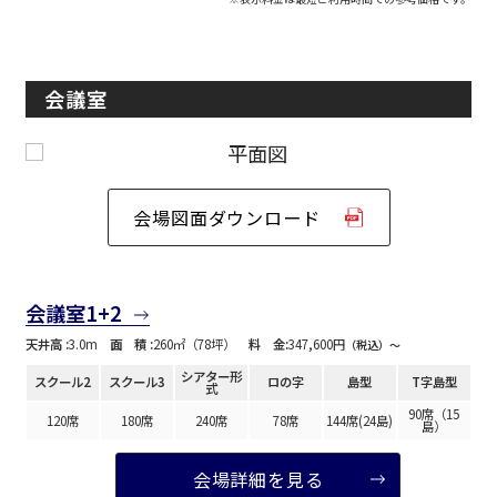
会議室
会場図面ダウンロード
会議室1+2
天井高 :
3.0m
面 積 :
260㎡（78坪）
料 金:
347,600円
（税込）〜
シアター形
スクール2
スクール3
ロの字
島型
T字島型
式
90席（15
120席
180席
240席
78席
144席(24島)
島）
会場詳細を見る