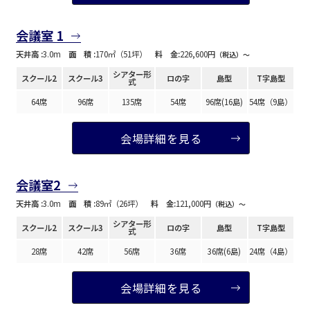
会議室 1
天井高 :
3.0m
面 積 :
170㎡（51坪）
料 金:
226,600円
（税込）〜
シアター形
スクール2
スクール3
ロの字
島型
T字島型
式
64席
96席
135席
54席
96席(16島)
54席（9島）
会場詳細を見る
会議室2
天井高 :
3.0m
面 積 :
89㎡（26坪）
料 金:
121,000円
（税込）〜
シアター形
スクール2
スクール3
ロの字
島型
T字島型
式
28席
42席
56席
36席
36席(6島)
24席（4島）
会場詳細を見る