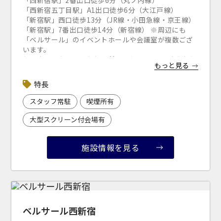
「西新宿駅」2番出口徒歩6分（丸ノ内線）
「西新宿五丁目駅」A1出口徒歩6分（大江戸線）
「新宿駅」西口徒歩13分（JR線・小田急線・京王線）
「新宿駅」7番出口徒歩14分（新宿線） ※周辺にも
「ベルサール」のイベントホールや会議室が複数ござ
います。
お間違えのないようお気を付けください。 ▼近隣駐車
もっと見る
場のご案内
※下記リンクより 「ベルサール新宿セントラルパー
特長
ク」で検索ください。
「s-park
」
（公財）東京都道路整備保全公社 管理運営
スタッフ常駐
喫煙所有
サイト
大型スクリーン付会場有
施設情報を見る
ベルサール西新宿