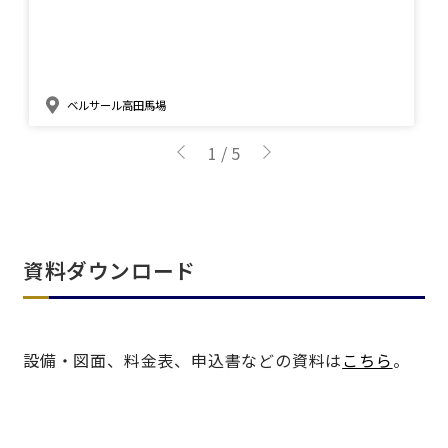
ベルサール新宿南口
秋葉原・神田・東京エリア
ベルサール新宿グランド
新宿住友ホール
ベルサール八重洲
新宿住友ビル三角広場
飯田橋・九段・半蔵門・神保町エリア
ベルサール東京日本橋
新宿住友スカイルーム
ベルサール高田馬場
ベルサール秋葉原
ベルサール新宿セントラルパーク
ベルサール半蔵門
ベルサール神田
ベルサール西新宿
1
/
5
渋谷エリア
ベルサール飯田橋駅前
ベルサール高田馬場
ベルサール飯田橋ファースト
ベルサール渋谷ファースト
ベルサール神保町アネックス
六本木・虎ノ門エリア
ベルサール渋谷ガーデン
ベルサール神保町
ベルサール九段
ベルサール虎ノ門
資料ダウンロード
汐留・御成門・芝公園エリア
泉ガーデンギャラリー
ベルサール六本木グランドコンファレンスセンター
ベルサール芝公園
ベルサール六本木
有明・羽田エリア
ベルサール御成門タワー
設備・図面、料金表、申込書などの資料は
こちら
。
ベルサール汐留
東京ガーデンシアター
ベルサール東京汐留コンファレンスセンター
ベルサール有明コンファレンスセンター
ベルサール三田ガーデン
ベルサール羽田空港
日時