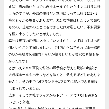
泉ガーデンギャラリー
えば、忘れ物ひとつでも自社ホールでしたらすぐに取りに行
ベルサール六本木グランドコンファレンスセンター
ベルサール芝公園
けるのですが、外部の施設だと立地によっては往復に1～2
有明・羽田エリア
ベルサール六本木
ベルサール御成門タワー
時間もかかる場合があります。充分な準備はしたうえで臨む
ベルサール汐留
東京ガーデンシアター
ものの、想定外のことにもできるだけ対応したい、不安要素
ベルサール東京汐留コンファレンスセンター
ベルサール有明コンファレンスセンター
を極力小さくしたいと考えました。
日時
ベルサール三田ガーデン
ベルサール羽田空港
弊社は東京の西側に立地していますから、まずは山手線の西
日付／開始・終了時間から選ぶ
側ということで探しました。（社内からはできれば山手線内
の駅から徒歩5分圏内くらいが望ましいとか贅沢な希望も多
時間単位で選ぶ
かったです）
とはいえ東京の西側で弊社の展示会が行える規模の施設は、
大規模ホールやホテルなどを除くと、数えるほどしかありま
人数／レイアウト
※複数選択可能
せんし、その中でも6ブランドを1フロアに展示できる施設
は限られていました。
広さ、そして弊社オフィスからドアToドアで30分も要さな
いという立地。
スクール
スクール
シアター
2名掛け
3名掛け
形式
2つの条件を満たす施設ということで「ベルサール高田馬