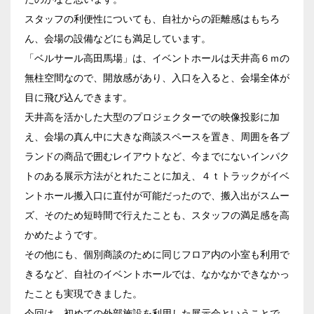
イベントホール
会議室
スタッフの利便性についても、自社からの距離感はもちろ
ん、会場の設備などにも満足しています。
「ベルサール高田馬場」は、イベントホールは天井高６ｍの
こだわり条件
※複数選択可能
無柱空間なので、開放感があり、入口を入ると、会場全体が
目に飛び込んできます。
特長で選ぶ
天井高を活かした大型のプロジェクターでの映像投影に加
駅直結
天井高3.5ｍ以上
え、会場の真ん中に大きな商談スペースを置き、周囲を各ブ
窓があり開放感のある
喫煙所あり
ランドの商品で囲むレイアウトなど、今までにないインパク
会場
トのある展示方法がとれたことに加え、４ｔトラックがイベ
大型スクリーンあり
控室あり
ントホール搬入口に直付が可能だったので、搬入出がスムー
4t車以上荷捌きあり
裏導線あり
ズ、そのため短時間で行えたことも、スタッフの満足感を高
時間貸し駐車場あり
専有回線(NURO)あり
かめたようです。
その他にも、個別商談のために同じフロア内の小室も利用で
用途で選ぶ
きるなど、自社のイベントホールでは、なかなかできなかっ
パーティ・懇親会
株主総会・IR
たことも実現できました。
e-sports大会
プレス発表
今回は、初めての外部施設を利用した展示会ということで、