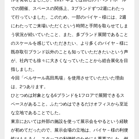
での開催、スペースの関係上、3ブランドずつ2週にわたっ
て行っていました。このため、一部のバイヤ－様には、2週
エリア／施設
にわたってご来場いただくという時間と手間を取らせてしま
※複数選択可能
う状況が続いていたこと、また、多ブランド展開であること
新宿・高田馬場エリア
のスケールを感じていただきたい、より多くのバイヤ－様に
既存取引ブランド以外のことも知っていただきたいという声
ベルサール新宿南口
秋葉原・神田・東京エリア
が、社内でも徐々に大きくなっていたことから総合展化を目
ベルサール新宿グランド
指しました。
新宿住友ホール
ベルサール八重洲
今回「ベルサール高田馬場」を使用させていただいた理由
飯田橋・九段・半蔵門・神保町エリア
新宿住友ビル三角広場
ベルサール東京日本橋
は、2つあります。
新宿住友スカイルーム
ベルサール秋葉原
ベルサール半蔵門
ひとつめは対象となる6ブランドを1フロアで展開できるス
ベルサール新宿セントラルパーク
渋谷エリア
ベルサール神田
ベルサール飯田橋駅前
ペースがあること。ふたつめはできるだけオフィスから至近
ベルサール西新宿
ベルサール飯田橋ファースト
な立地であることでした。
ベルサール高田馬場
ベルサール渋谷ファースト
六本木・虎ノ門エリア
ベルサール神保町アネックス
東京においては外部の施設を使って展示会をやるという経験
ベルサール渋谷ガーデン
ベルサール神保町
が初めてだったので、展示会場の立地は、バイヤ－様の利便
ベルサール虎ノ門
ベルサール九段
汐留・御成門・芝公園エリア
性はもちろん、スタッフの利便性のためにも重要でした。例