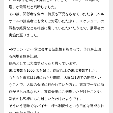
場」が最適だと判断しました。
こちらの
会議室
の空室状況は
その後、関係者を含め、何度も下見をさせていただき（ベル
以下からお問合せください。
サールの担当者にも快くご対応いただき）、スケジュールの
お電話でのお問合せ
調整や経費なども相談に乗っていただいたうえで、展示会の
03-3346-1396
口の字型
島型
T字島型
実施に至りました。
受付時間 9:00～18:00（土日祝日・年末年始を除く）
●6ブランドが一堂に会する話題性も相まって、予想を上回
WEBからのお問合せ
る来場者数を記録。
お問合せフォーム
結果としては大成功だったと思っています。
来場者数も1600 名を超え、想定以上の来場者数でした。
面積
もともと東京は2週にわたり開催、大阪は1週での開催とい
うことで、大阪の会場に行かれていた方も、東京で一度に新
作が見られるならと、東京会場にご来場いただけたことや、
新規のお客様にもお越しいただけたようです。
そういう意味ではバイヤ－様の利便性という目的は達成され
会場の種類
たのかなと思います。