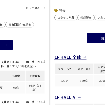
▼近隣駐車場のご案内
※下記リンクより 「ベルサール六本木
もっと見る
<strong><a style="color: blue; text-dec
特長
park.jp/">「s-park</a>」</a
で検索ください。
スタッフ常駐
喫煙所有
大型
</strong>
ne;" href="https://www.s-
有
専有回線付会場有
g>（公財）東京都道路整備保全公社 管理運営サ
施
1F HALL 全体
天井高
：3.5m
面 積
：217㎡
料 金
：397,100円(税込)〜
シア
スクール2
スクール3
形
口の字
T字島型
120席
180席
300
96席（16
島)
66席
島）
1F HALL A
天井高
：3.5m
面 積
：168㎡