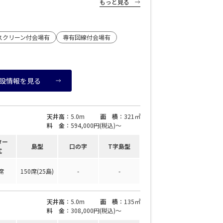
もっと見る
」で検索ください。
oration: underline;" href="https://www.s-
></strong>（公財）東京都道路整備保全公社 管理運営サイト
スクリーン付会場有
専有回線付会場有
設情報を見る
天井高
：5.0m
面 積
：321㎡
料 金
：594,000円(税込)〜
ター
島型
口の字
T字島型
式
席
150席(25島)
-
-
天井高
：5.0m
面 積
：135㎡
料 金
：308,000円(税込)〜