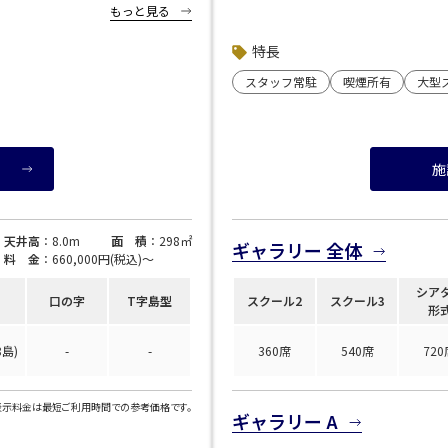
飯田橋・九段・半蔵門・神保町エリア
もっと見る
ne;" href="https://www.s-
<strong><a style="color: blue; text-dec
ベルサール秋葉原
ベルサール神田
ベルサール西新宿
ベルサール高田馬
（公財）東京都道路整備保全公社 管理運営サイト
park.jp/">「s-park</a>」</a
ベルサール半蔵門
ベルサール飯田橋
</strong>
特長
渋谷エリア
ベルサール飯田橋ファースト
ベルサール神保町
スタッフ常駐
喫煙所有
大型
ベルサール渋谷ファースト
ベルサール渋谷ガ
ベルサール神保町
ベルサール九段
六本木・虎ノ門エリア
ベルサール虎ノ門
泉ガーデンギャラ
汐留・御成門・芝公園エリア
施
ベルサール六本木グランドコンファレンスセンター
ベルサール六本木
ベルサール芝公園
ベルサール御成門
有明・羽田エリア
ベルサール汐留
ベルサール東京汐
天井高
：8.0m
面 積
：298㎡
ギャラリー 全体
東京ガーデンシアター
ベルサール有明コ
ベルサール三田ガーデン
料 金
：660,000円(税込)〜
ベルサール羽田空港
日付／開始・終了時間から選ぶ
シア
口の字
T字島型
スクール2
スクール3
形
時間単位で選ぶ
8島)
-
-
360席
540席
720
こちらの
会議室
の空室状況は
表示料金は最短ご利用時間での参考価格です。
ギャラリー A
以下からお問合せください。
お電話でのお問合せ
03-3346-1396
スクール
スクール
シアター