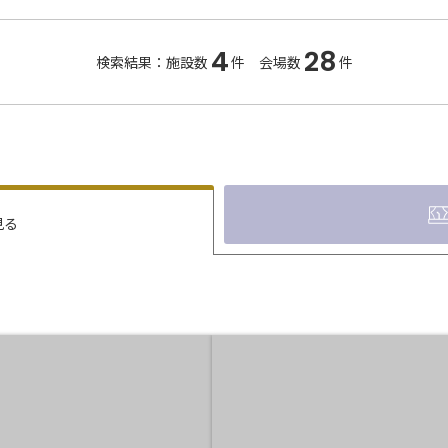
4
28
検索結果：施設数
件 会場数
件
見る