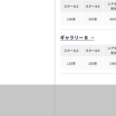
口の字型
島型
2名掛け
3名掛け
形式
シア
スクール2
スクール3
WEBからのお問合
形
受付時間 9:00～18:00（土日祝日・年末年始を除く）
お問合せフォーム
240席
360席
490
ギャラリー B
シア
スクール2
スクール3
形
イベントホール
会議室
120席
180席
240
で選ぶ
駅直結
天井高3.5ｍ以上
喫煙所あり
大型スクリーンあり
4t車以上荷捌きあり
裏導線あり
専有回線(NURO)あり