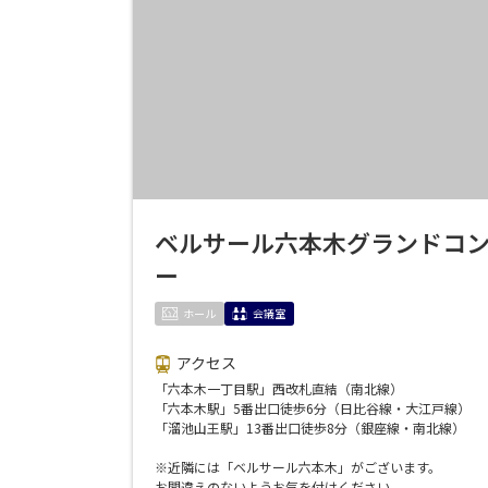
用途
ベルサール六本木グランドコ
ー
ホール
会議室
アクセス
「六本木一丁目駅」西改札直結（南北線）
「六本木駅」5番出口徒歩6分（日比谷線・大江戸線）
「溜池山王駅」13番出口徒歩8分（銀座線・南北線）
※近隣には「ベルサール六本木」がございます。
お間違えのないようお気を付けください。