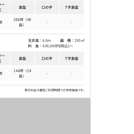
T字島型
ター
島型
口の字
T字島型
せ
式
288席（48
席
-
-
島）
天井高
：6.0m
面 積
：295㎡
料 金
：638,000円(税込)〜
ター
島型
口の字
T字島型
式
144席（24
席
-
-
島）
表示料金は最短ご利用時間での参考価格です。
窓があり開放感のある会場
控室あり
時間貸し駐車場あり