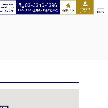
 overseas
03-3346-1396
porations
会員登録
9:00~18:00（土日祝・年末年始除く）
検討リスト
の方はこちら
マイページ
MENU
門