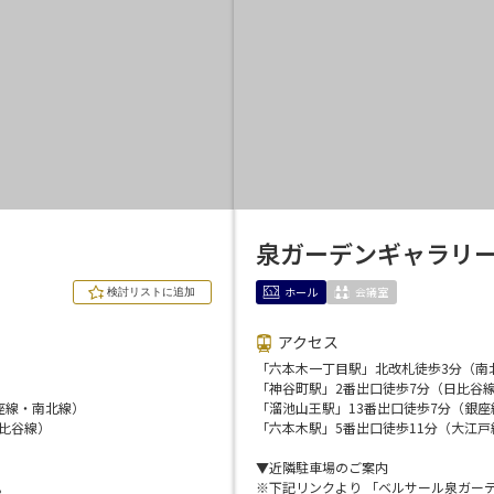
泉ガーデンギャラリ
ホール
会議室
アクセス
「六本木一丁目駅」北改札徒歩3分（南
新宿・高田馬場エリア
）
「神谷町駅」2番出口徒歩7分（日比谷
座線・南北線）
「溜池山王駅」13番出口徒歩7分（銀座
ベルサール新宿南口
ベルサール新宿グ
日比谷線）
「六本木駅」5番出口徒歩11分（大江
秋葉原・神田・東京エリア
新宿住友ホール
新宿住友ビル三角
▼近隣駐車場のご案内
ベルサール八重洲
ベルサール東京日
。
※下記リンクより 「ベルサール泉ガー
新宿住友スカイルーム
ベルサール新宿セ