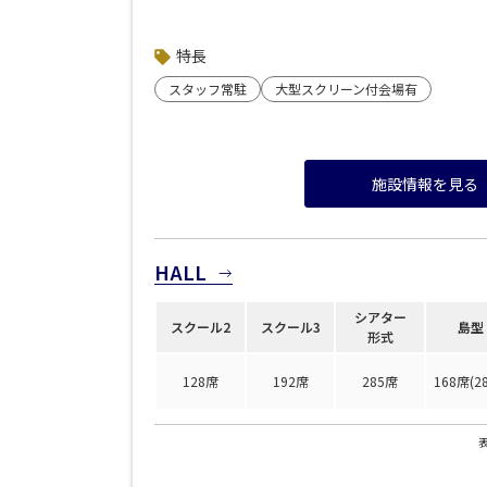
<strong><a style="color: blue; text-decoration: underli
park.jp/">「s-park</a>」</a></strong>
</strong>
特長
スタッフ常駐
大型スクリーン付会場有
施設情報を見る
HALL
日時
シアター
スクール2
スクール3
島型
形式
128席
192席
285席
168席(2
人数／レイアウト
※複数選択可能