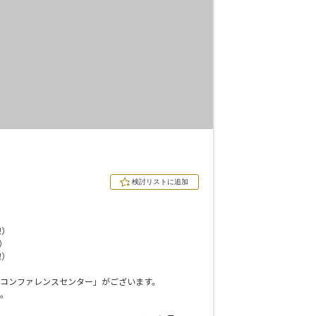
e-sports大会
展示会・販売会
索
線）
）
線）
コンファレンスセンター」がございます。
。