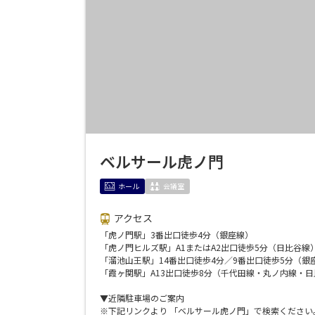
ベルサール虎ノ門
ホール
会議室
アクセス
「虎ノ門駅」3番出口徒歩4分（銀座線）
エリア／施設
「虎ノ門ヒルズ駅」A1またはA2出口徒歩5分（日比谷線
※複数選択可能
「溜池山王駅」14番出口徒歩4分／9番出口徒歩5分（銀
「霞ヶ関駅」A13出口徒歩8分（千代田線・丸ノ内線・
▼近隣駐車場のご案内
※下記リンクより 「ベルサール虎ノ門」で検索ください