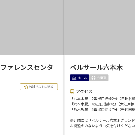
で選ぶ
パーティ・懇親会
株主総会・IR
プレス発表
試験
選択している条件を
この条件で検
リセットする
ンファレンスセンタ
ベルサール六本木
ホール
会議室
アクセス
「六本木駅」2番出口徒歩2分（日比谷
「六本木駅」4b出口徒歩4分（大江戸線
「乃木坂駅」5番出口徒歩7分（千代田
※近隣には「ベルサール六本木グランド
お間違えのないようお気を付けください