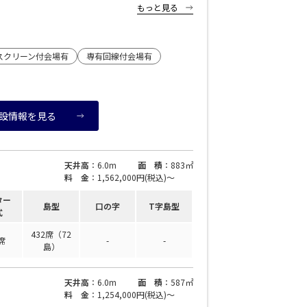
もっと見る
oration: underline;" href="https://www.s-
場
></strong>（公財）東京都道路整備保全公社 管理運営サイト
駅前
アネックス
スクリーン付会場有
専有回線付会場有
ーデン
リー
設情報を見る
タワー
留コンファレンスセンター
天井高
：6.0m
面 積
：883㎡
ンファレンスセンター
料 金
：1,562,000円(税込)〜
ター
島型
口の字
T字島型
式
432席（72
席
-
-
島）
天井高
：6.0m
面 積
：587㎡
料 金
：1,254,000円(税込)〜