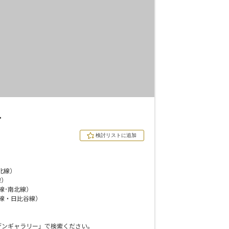
ー
北線）
線）
線･南北線）
ランド
戸線・日比谷線）
広場
本橋
デンギャラリー」で検索ください。
ントラルパーク