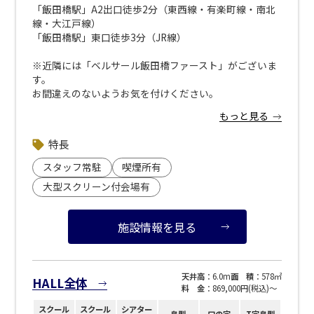
「飯田橋駅」A2出口徒歩2分（東西線・有楽町線・南北
線・大江戸線）
「飯田橋駅」東口徒歩3分（JR線）
※近隣には「ベルサール飯田橋ファースト」がございま
す。
お間違えのないようお気を付けください。
もっと見る
▼近隣駐車場のご案内
※下記リンクより 「ベルサール飯田橋駅前」で検索くだ
特長
さい。
<strong><a style="color: blue; text-decoration:
スタッフ常駐
喫煙所有
underline;" href="https://www.s-park.jp/">「s-
大型スクリーン付会場有
park</a>」</a></strong>（公財）東京都道路整備保全
公社 管理運営サイト</strong>
施設情報を見る
天井高
：6.0m
面 積
：578㎡
HALL全体
料 金
：869,000円(税込)〜
スクール
スクール
シアター
島型
口の字
T字島型