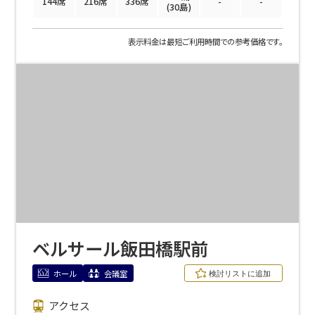
144席
216席
336席
-
-
(30島)
表示料金は最短ご利用時間での参考価格です。
ベルサール飯田橋駅前
ホール
会議室
アクセス