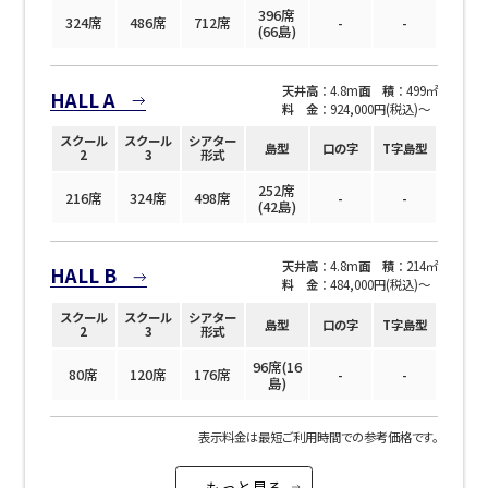
日付／開始・終了時間から選ぶ
396席
324席
486席
712席
-
-
(66島)
時間単位で選ぶ
天井高
：4.8m
面 積
：499㎡
HALL A
料 金
：924,000円(税込)〜
人数／レイアウト
スクール
スクール
シアター
※複数選択可能
島型
口の字
T字島型
2
3
形式
252席
216席
324席
498席
-
-
(42島)
スクール
スクール
シアター
天井高
：4.8m
面 積
：214㎡
HALL B
2名掛け
3名掛け
形式
料 金
：484,000円(税込)〜
スクール
スクール
シアター
島型
口の字
T字島型
2
3
形式
96席(16
80席
120席
176席
-
-
島)
こちらの
会議室
の空室状況は
以下からお問合せください。
お電話でのお問合せ
口の字型
島型
T字島型
表示料金は最短ご利用時間での参考価格です。
03-3346-1396
もっと見る