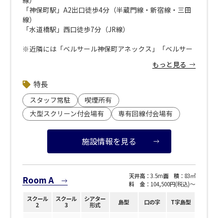
「神保町駅」A2出口徒歩4分（半蔵門線・新宿線・三田
線）
「水道橋駅」西口徒歩7分（JR線）
※近隣には「ベルサール神保町アネックス」「ベルサー
ル九段」がございます。
もっと見る
お間違えのないようお気を付けください。
特長
▼近隣駐車場のご案内
※下記リンクより 「ベルサール神保町」で検索くださ
スタッフ常駐
喫煙所有
い。
大型スクリーン付会場有
専有回線付会場有
<strong><a style="color: blue; text-decoration:
underline;" href="https://www.s-park.jp/">「s-
park</a>」</a></strong>（公財）東京都道路整備保全
施設情報を見る
公社 管理運営サイト</strong>
天井高
：3.5m
面 積
：83㎡
Room A
料 金
：104,500円(税込)〜
スクール
スクール
シアター
島型
口の字
T字島型
2
3
形式