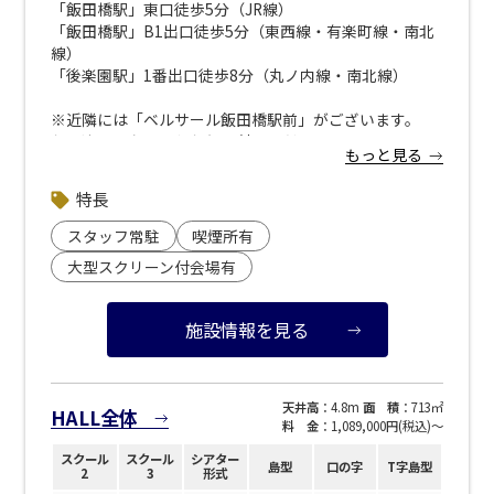
「飯田橋駅」東口徒歩5分（JR線）
ベルサール新宿南口
「飯田橋駅」B1出口徒歩5分（東西線・有楽町線・南北
秋葉原・神田・東京エリア
ベルサール新宿グランド
線）
新宿住友ホール
「後楽園駅」1番出口徒歩8分（丸ノ内線・南北線）
ベルサール八重洲
新宿住友ビル三角広場
飯田橋・九段・半蔵門・神保町エリア
ベルサール東京日本橋
新宿住友スカイルーム
※近隣には「ベルサール飯田橋駅前」がございます。
ベルサール秋葉原
ベルサール新宿セントラルパーク
お間違えのないようお気を付けください。
ベルサール半蔵門
ベルサール神田
ベルサール西新宿
もっと見る
渋谷エリア
ベルサール飯田橋駅前
ベルサール高田馬場
※隣接する「住友不動産飯田橋ファーストビル」は別の
ベルサール飯田橋ファースト
特長
建物です。
ベルサール渋谷ファースト
ベルサール神保町アネックス
お間違えのないようお気を付けください。
六本木・虎ノ門エリア
スタッフ常駐
喫煙所有
ベルサール渋谷ガーデン
ベルサール神保町
ベルサール九段
大型スクリーン付会場有
▼近隣駐車場のご案内
ベルサール虎ノ門
※下記リンクより 「ベルサール飯田橋ファースト」で検
汐留・御成門・芝公園エリア
泉ガーデンギャラリー
索ください。
ベルサール六本木グランドコンファレンスセンター
施設情報を見る
<strong><a style="color: blue; text-decoration:
ベルサール芝公園
ベルサール六本木
有明・羽田エリア
underline;" href="https://www.s-park.jp/">「s-
ベルサール御成門タワー
park</a>」</a></strong>（公財）東京都道路整備保全
ベルサール汐留
公社 管理運営サイト</strong>
天井高
：4.8m
面 積
：713㎡
東京ガーデンシアター
ベルサール東京汐留コンファレンスセンター
HALL全体
料 金
：1,089,000円(税込)〜
ベルサール有明コンファレンスセンター
ベルサール三田ガーデン
ベルサール羽田空港
日時
スクール
スクール
シアター
島型
口の字
T字島型
2
3
形式