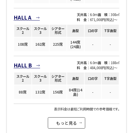
天井高
：6.0m
面 積
：308㎡
HALL A
料 金
：671,000円(税込)〜
スクール
スクール
シアター
島型
口の字
T字島型
2
3
形式
144席
108席
162席
225席
-
-
(24島)
天井高
：6.0m
面 積
：188㎡
HALL B
料 金
：484,000円(税込)〜
スクール
スクール
シアター
島型
口の字
T字島型
2
3
形式
84席(14
88席
132席
156席
-
-
島)
表示料金は最短ご利用時間での参考価格です。
もっと見る