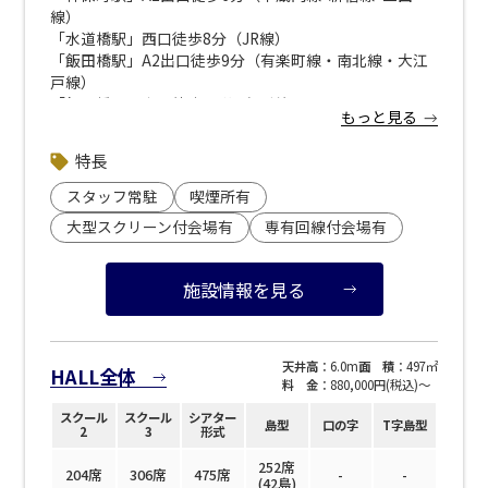
線）
「水道橋駅」西口徒歩8分（JR線）
「飯田橋駅」A2出口徒歩9分（有楽町線・南北線・大江
戸線）
「飯田橋駅」東口徒歩10分（JR線）
もっと見る
※近隣には「ベルサール神保町」「ベルサール神保町ア
特長
ネックス」がございます。
お間違えのないようお気を付けください。
スタッフ常駐
喫煙所有
大型スクリーン付会場有
専有回線付会場有
▼近隣駐車場のご案内
※下記リンクより 「ベルサール九段」で検索ください。
<strong><a style="color: blue; text-decoration:
施設情報を見る
underline;" href="https://www.s-park.jp/">「s-
park</a>」</a></strong>（公財）東京都道路整備保全
公社 管理運営サイト</strong>
天井高
：6.0m
面 積
：497㎡
HALL全体
料 金
：880,000円(税込)〜
スクール
スクール
シアター
島型
口の字
T字島型
2
3
形式
252席
204席
306席
475席
-
-
(42島)