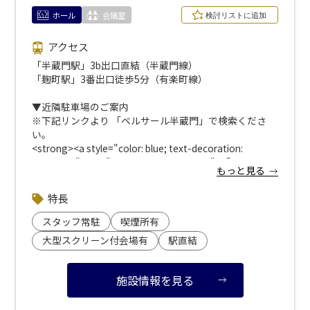
ホール
会議室
アクセス
「半蔵門駅」3b出口直結（半蔵門線）
「麹町駅」3番出口徒歩5分（有楽町線）
▼近隣駐車場のご案内
※下記リンクより 「ベルサール半蔵門」で検索くださ
い。
<strong><a style="color: blue; text-decoration:
underline;" href="https://www.s-park.jp/">「s-
もっと見る
park</a>」</a></strong>（公財）東京都道路整備保全
公社 管理運営サイト</strong>
特長
スタッフ常駐
喫煙所有
大型スクリーン付会場有
駅直結
施設情報を見る