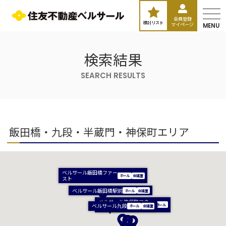
会員登録
検討リスト
マイページ
MENU
検索結果
SEARCH RESULTS
飯田橋・九段・半蔵門・神保町エリア
ベルサール飯田橋ファー
スト
ベルサール飯田橋駅前
ベルサール神保町アネッ
ベルサール九段
ベルサール神保町
クス