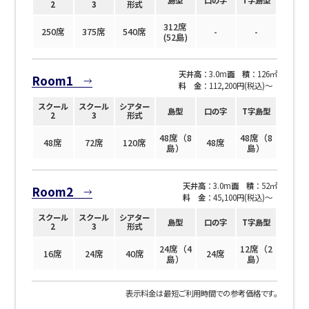
2
3
形式
312席
250席
375席
540席
-
-
(52島)
天井高
：3.0m
面 積
：126㎡
Room1
料 金
：112,200円(税込)〜
スクール
スクール
シアター
島型
口の字
T字島型
2
3
形式
48席（8
48席（8
48席
72席
120席
48席
島）
島）
天井高
：3.0m
面 積
：52㎡
Room2
料 金
：45,100円(税込)〜
スクール
スクール
シアター
島型
口の字
T字島型
2
3
形式
24席（4
12席（2
16席
24席
40席
24席
島）
島）
表示料金は最短ご利用時間での参考価格です。