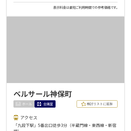
選択している条件を
リセットする
表示料金は最短ご利用時間での参考価格です。
ベルサール神保町
ホール
会議室
アクセス
「九段下駅」5番出口徒歩3分（半蔵門線・東西線・新宿
線）