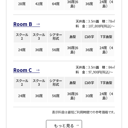
36席(6
24席（4
28席
42席
64席
36席
島)
島）
天井高
：3.5m
面 積
：78㎡
Room B
料 金
：107,800円(税込)〜
スクール
スクール
シアター
島型
口の字
T字島型
2
3
形式
36席(6
24席（4
24席
36席
56席
36席
島)
島）
天井高
：3.5m
面 積
：84㎡
Room C
料 金
：97,900円(税込)〜
スクール
スクール
シアター
島型
口の字
T字島型
2
3
形式
36席(6
24席（4
24席
36席
56席
30席
島)
島）
表示料金は最短ご利用時間での参考価格です。
もっと見る