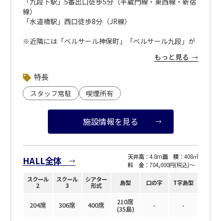
「九段下駅」5番出口徒歩5分（半蔵門線・東西線・新宿
線）
窓があり開放感のある
喫煙所あり
「水道橋駅」西口徒歩8分（JR線）
会場
大型スクリーンあり
控室あり
※近隣には「ベルサール神保町」「ベルサール九段」が
ございます。
4t車以上荷捌きあり
裏導線あり
もっと見る
お間違えのないようお気を付けください。
時間貸し駐車場あり
専有回線(NURO)あり
特長
▼近隣駐車場のご案内
※下記リンクより 「ベルサール神保町アネックス」で検
用途で選ぶ
スタッフ常駐
喫煙所有
索ください。
パーティ・懇親会
株主総会・IR
<strong><a style="color: blue; text-decoration:
underline;" href="https://www.s-park.jp/">「s-
施設情報を見る
e-sports大会
プレス発表
park</a>」</a></strong>（公財）東京都道路整備保全
公社 管理運営サイト</strong>
試験
展示会・販売会
天井高
：4.8m
面 積
：408㎡
HALL全体
料 金
：704,000円(税込)〜
スクール
スクール
シアター
島型
口の字
T字島型
2
3
形式
210席
この条件で検索
204席
306席
400席
-
-
(35島)