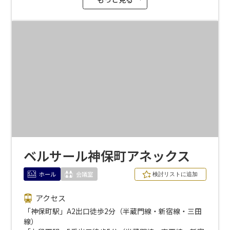
受付時間 9:00～18:00（土日祝日・年末年始を除く）
WEBからのお問合せ
お問合せフォーム
面積
会場の種類
イベントホール
会議室
ベルサール神保町アネックス
ホール
会議室
こだわり条件
※複数選択可能
アクセス
特長で選ぶ
「神保町駅」A2出口徒歩2分（半蔵門線・新宿線・三田
線）
駅直結
天井高3.5ｍ以上