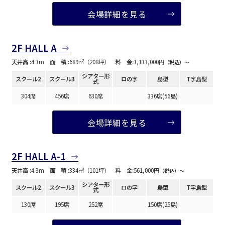
泉ガーデンギャラリー
ベルサール六本木グランドコンファレンスセンター
会場詳細を見る
ベルサール芝公園
ベルサール六本木
有明・羽田エリア
ベルサール御成門タワー
ベルサール汐留
2F HALL A
東京ガーデンシアター
ベルサール東京汐留コンファレンスセンター
ベルサール有明コンファレンスセンター
ベルサール三田ガーデン
天井高 :
4.3m
面 積 :
689㎡（208坪）
料 金:
1,133,000円
（税込）〜
ベルサール羽田空港
日時
シアター形
スクール2
スクール3
ロの字
島型
T字島型
式
日付／開始・終了時間から選ぶ
304席
456席
630席
336席(56島)
時間単位で選ぶ
会場詳細を見る
人数／レイアウト
2F HALL A-1
※複数選択可能
天井高 :
4.3m
面 積 :
334㎡（101坪）
料 金:
561,000円
（税込）〜
シアター形
スクール2
スクール3
ロの字
島型
T字島型
式
130席
195席
252席
150席(25島)
スクール
スクール
シアター
2名掛け
3名掛け
形式