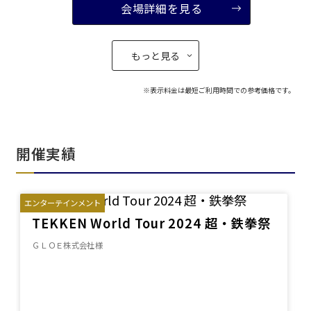
会場詳細を見る
もっと見る
こちらの
会議室
の空室状況は
以下からお問合せください。
お電話でのお問合せ
口の字型
島型
T字島型
03-3346-1396
※表示料金は最短ご利用時間での参考価格です。
受付時間 9:00～18:00（土日祝日・年末年始を除く）
WEBからのお問合せ
お問合せフォーム
開催実績
面積
エンターテインメント
TEKKEN World Tour 2024 超・鉄拳祭
ＧＬＯＥ株式会社様
会場の種類