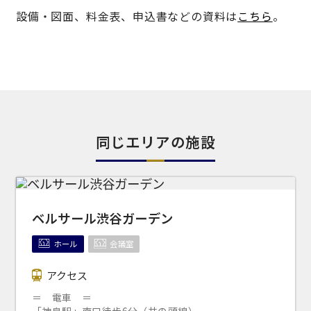
試験
展示会・販売会
設備・図面、料金表、申込書などの資料は
こちら
。
この条件で検索
同じエリアの施設
選択している条件を
リセットする
ベルサール渋谷ガーデン
ホール
会議室
アクセス
＝ 電車 ＝
「神泉駅」南口徒歩6分（井の頭線）