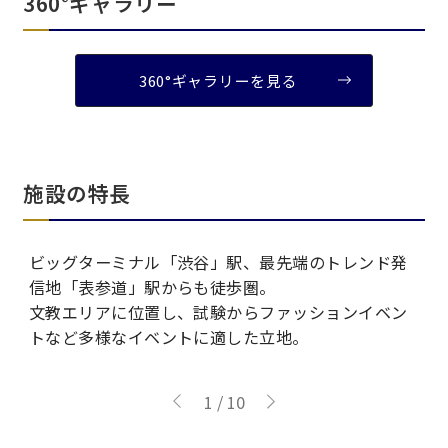
360°ギャラリー
360°ギャラリーを見る
施設の特長
ビッグターミナル「渋谷」駅、最先端のトレンド発
音
信地「表参道」駅からも徒歩圏。
文教エリアに位置し、試験からファッションイベン
ヒ
トなど多様なイベントに適した立地。
1
/
10