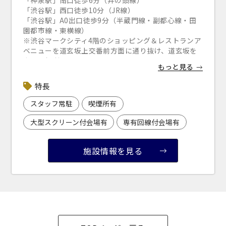
「渋谷駅」西口徒歩10分（JR線）
「渋谷駅」A0出口徒歩9分（半蔵門線・副都心線・田
園都市線・東横線）
※渋谷マークシティ4階のショッピング＆レストランア
ベニューを道玄坂上交番前方面に通り抜け、道玄坂を
上ると便利です。
もっと見る
「池尻大橋駅」東口徒歩11分（田園都市線） ＝ バ
ス ＝
特長
「渋谷駅」からバスもご利用いただけます。（有料）
東急バス（渋05 渋11 渋12 渋21/渋23/渋24 渋31/渋32
スタッフ常駐
喫煙所有
渋41/渋42/渋43 渋82 渋51 渋52）
小田急バス（渋26 渋54）
大型スクリーン付会場有
専有回線付会場有
約1分間隔で運行
「渋谷駅」⇔「道玄坂上」（約3分）より徒歩1分 ※近
施設情報を見る
隣には「ベルサール渋谷ファースト」がございます。
お間違えのないようお気を付けください。 ▼近隣駐車
場のご案内
※下記リンクより 「ベルサール渋谷ガーデン」で検索
ください。
「s-park
」
（公財）東京都道路整備保全公社 管理運営
サイト