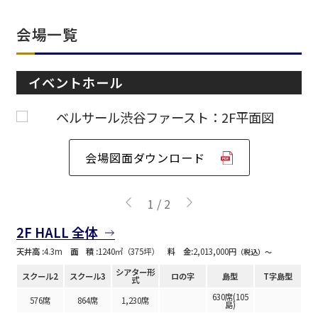
会場一覧
エリア／施設
※複数選択可能
イベントホール
新宿・高田馬場エリア
ベルサール新宿南口
秋葉原・神田・東京エリア
ベルサール新宿グランド
会場図面ダウンロード
新宿住友ホール
ベルサール八重洲
新宿住友ビル三角広場
飯田橋・九段・半蔵門・神保町エリア
ベルサール東京日本橋
新宿住友スカイルーム
1
/
2
ベルサール秋葉原
ベルサール新宿セントラルパーク
ベルサール半蔵門
ベルサール神田
ベルサール西新宿
2F HALL 全体
渋谷エリア
ベルサール飯田橋駅前
ベルサール高田馬場
ベルサール飯田橋ファースト
天井高 :
4.3m
面 積 :
1240㎡（375坪）
料 金:
2,013,000円
（税込）〜
ベルサール渋谷ファースト
ベルサール神保町アネックス
六本木・虎ノ門エリア
シアター形
ベルサール渋谷ガーデン
スクール2
スクール3
ロの字
島型
T字島型
ベルサール神保町
式
ベルサール九段
630席(105
576席
864席
1,230席
ベルサール虎ノ門
島)
汐留・御成門・芝公園エリア