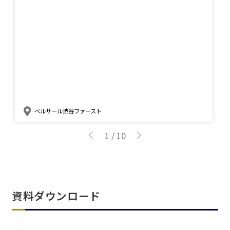
イベントホール
会議室
こだわり条件
※複数選択可能
特長で選ぶ
駅直結
天井高3.5ｍ以上
窓があり開放感のある
喫煙所あり
ベルサール渋谷ファースト
会場
大型スクリーンあり
控室あり
1
/
10
4t車以上荷捌きあり
裏導線あり
時間貸し駐車場あり
専有回線(NURO)あり
用途で選ぶ
資料ダウンロード
パーティ・懇親会
株主総会・IR
e-sports大会
プレス発表