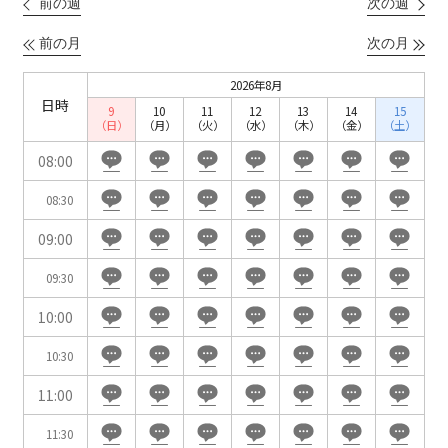
前の週
次の週
こちらの
会議室
の空室状況は
以下からお問合せください。
前の月
次の月
2026年8月
お電話でのお問合せ
日時
9
10
11
12
13
14
15
口の字型
島型
T字島型
03-3346-1396
（日）
（月）
（火）
（水）
（木）
（金）
（土）
08:00
受付時間 9:00～18:00（土日祝日・年末年始を除く）
WEBからのお問合せ
08:30
09:00
お問合せフォーム
09:30
面積
10:00
10:30
11:00
会場の種類
11:30