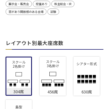
展示会・販売会
控室あり
株主総会・IR
窓があり開放感のある会場
試験
レイアウト別最大座席数
スクール
スクール
シアター形式
3名掛け
2名掛け
304席
456席
630席
島型