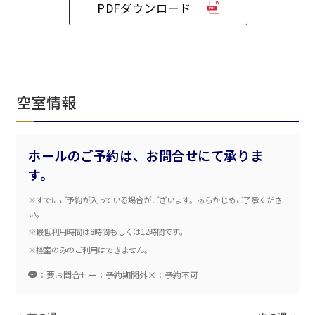
PDFダウンロード
ベルサール六本木グランドコンファレンスセンター
ベルサール芝公園
ベルサール六本木
有明・羽田エリア
ベルサール御成門タワー
ベルサール汐留
東京ガーデンシアター
ベルサール東京汐留コンファレンスセンター
ベルサール有明コンファレンスセンター
ベルサール三田ガーデン
ベルサール羽田空港
日時
空室情報
日付／開始・終了時間から選ぶ
ホールのご予約は、お問合せにて承りま
時間単位で選ぶ
す。
※すでにご予約が入っている場合がございます。あらかじめご了承くださ
人数／レイアウト
い。
※複数選択可能
※最低利用時間は8時間もしくは12時間です。
※控室のみのご利用はできません。
：要お問合せ
ー：予約期間外
×：予約不可
スクール
スクール
シアター
2名掛け
3名掛け
形式