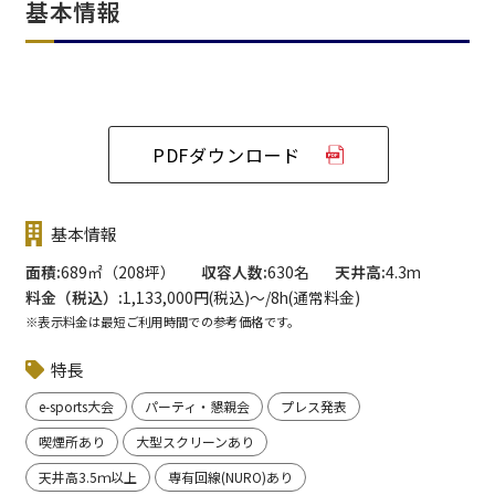
基本情報
PDFダウンロード
基本情報
面積
689㎡（208坪）
収容人数
630名
天井高
4.3m
料金（税込）
1,133,000円(税込)〜/8h(通常料金)
※表示料金は最短ご利用時間での参考価格です。
特長
e-sports大会
パーティ・懇親会
プレス発表
喫煙所あり
大型スクリーンあり
天井高3.5ｍ以上
専有回線(NURO)あり