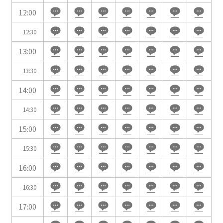
イベントホール
会議室
12:00
12:30
こだわり条件
※複数選択可能
13:00
特長で選ぶ
13:30
駅直結
天井高3.5ｍ以上
14:00
窓があり開放感のある
喫煙所あり
会場
14:30
大型スクリーンあり
控室あり
15:00
4t車以上荷捌きあり
裏導線あり
15:30
時間貸し駐車場あり
専有回線(NURO)あり
16:00
用途で選ぶ
16:30
パーティ・懇親会
株主総会・IR
17:00
e-sports大会
プレス発表