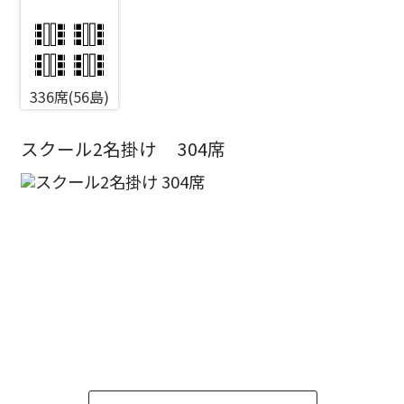
エリア／施設
336席(56島)
※複数選択可能
新宿・高田馬場エリア
スクール2名掛け
304席
ベルサール新宿南口
秋葉原・神田・東京エリア
ベルサール新宿グランド
新宿住友ホール
ベルサール八重洲
新宿住友ビル三角広場
飯田橋・九段・半蔵門・神保町エリア
ベルサール東京日本橋
新宿住友スカイルーム
ベルサール秋葉原
ベルサール新宿セントラルパーク
ベルサール半蔵門
ベルサール神田
ベルサール西新宿
渋谷エリア
ベルサール飯田橋駅前
ベルサール高田馬場
ベルサール飯田橋ファースト
ベルサール渋谷ファースト
ベルサール神保町アネックス
六本木・虎ノ門エリア
ベルサール渋谷ガーデン
ベルサール神保町
ベルサール九段
ベルサール虎ノ門
汐留・御成門・芝公園エリア
泉ガーデンギャラリー