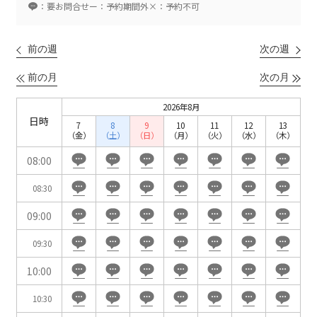
ベルサール新宿南口
：要お問合せ
ー：予約期間外
×：予約不可
秋葉原・神田・東京エリア
ベルサール新宿グランド
新宿住友ホール
ベルサール八重洲
新宿住友ビル三角広場
前の週
次の週
飯田橋・九段・半蔵門・神保町エリア
ベルサール東京日本橋
新宿住友スカイルーム
ベルサール秋葉原
ベルサール新宿セントラルパーク
前の月
次の月
ベルサール半蔵門
ベルサール神田
ベルサール西新宿
渋谷エリア
ベルサール飯田橋駅前
ベルサール高田馬場
2026年8月
ベルサール飯田橋ファースト
日時
ベルサール渋谷ファースト
ベルサール神保町アネックス
7
8
9
10
11
12
13
六本木・虎ノ門エリア
（金）
（土）
（日）
（月）
（火）
（水）
（木）
ベルサール渋谷ガーデン
ベルサール神保町
ベルサール九段
08:00
ベルサール虎ノ門
汐留・御成門・芝公園エリア
泉ガーデンギャラリー
08:30
ベルサール六本木グランドコンファレンスセンター
ベルサール芝公園
ベルサール六本木
09:00
有明・羽田エリア
ベルサール御成門タワー
ベルサール汐留
09:30
東京ガーデンシアター
ベルサール東京汐留コンファレンスセンター
ベルサール有明コンファレンスセンター
ベルサール三田ガーデン
10:00
ベルサール羽田空港
日時
10:30
日付／開始・終了時間から選ぶ