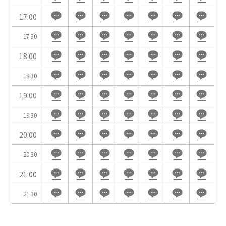
WEBからのお問合せ
17:00
お問合せフォーム
17:30
面積
18:00
18:30
19:00
会場の種類
19:30
イベントホール
会議室
20:00
20:30
こだわり条件
21:00
※複数選択可能
特長で選ぶ
21:30
駅直結
天井高3.5ｍ以上