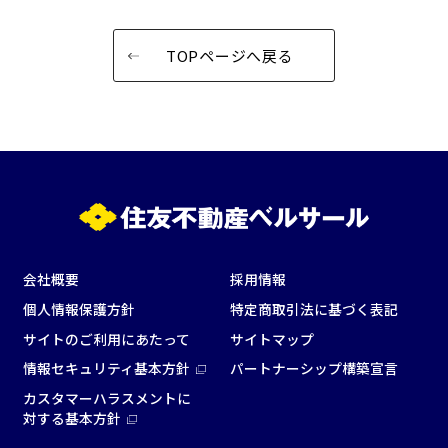
窓があり開放感のある
喫煙所あり
会場
TOPページへ戻る
大型スクリーンあり
控室あり
4t車以上荷捌きあり
裏導線あり
時間貸し駐車場あり
専有回線(NURO)あり
用途で選ぶ
パーティ・懇親会
株主総会・IR
e-sports大会
プレス発表
試験
展示会・販売会
会社概要
採用情報
個人情報保護方針
特定商取引法に基づく表記
サイトのご利用にあたって
サイトマップ
情報セキュリティ基本方針
パートナーシップ構築宣言
この条件で検索
カスタマーハラスメントに
対する基本方針