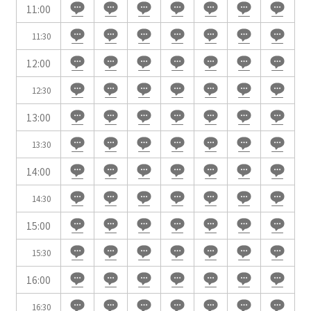
11:00
時間単位で選ぶ
11:30
12:00
人数／レイアウト
※複数選択可能
12:30
13:00
13:30
スクール
スクール
シアター
2名掛け
3名掛け
形式
14:00
こちらの
会議室
の空室状況は
14:30
以下からお問合せください。
15:00
お電話でのお問合せ
15:30
口の字型
島型
T字島型
03-3346-1396
16:00
受付時間 9:00～18:00（土日祝日・年末年始を除く）
16:30