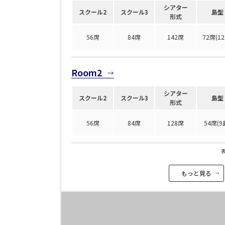
シアター
スクール2
スクール3
島型
形式
56席
84席
142席
72席(12
Room2
面積
シアター
スクール2
スクール3
島型
形式
会場の種類
56席
84席
128席
54席(9
こだわり条件
特長
※複数選択可能
もっと見る