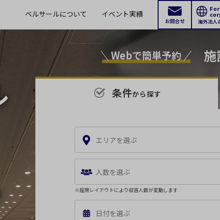
For
ベルサールについて
イベント実績
cor
お問合せ
海外法人
施
Webで簡単予約
条件
から探す
エリアを選ぶ
ご希望のエリアをお選びください。
※複数
人数を選ぶ
新宿・高田馬場
※座席レイアウトにより収容人数が変動します
人数
飯田
エリア
日付を選ぶ
半蔵