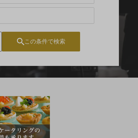
東京
エリア
～
口の字型
島型
T字島型
この条件で検索
汐留・御成門
有明・羽田
芝公園
エリア
エリア
のエリアを選択する