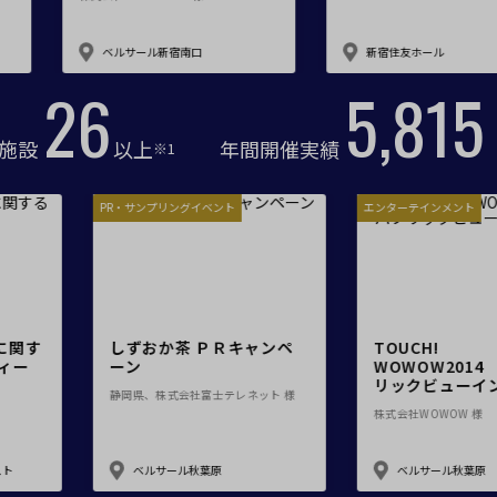
イベントホール
会議室
ール新宿南口
新宿住友ホール
30
6,700
で選ぶ
駅直結
天井高3.5ｍ以上
施設
以上
年間開催実績
※1
喫煙所あり
大型スクリーンあり
4t車以上荷捌きあり
裏導線あり
ミナー・学会
PR・サンプリングイベント
専有回線(NURO)あり
で選ぶ
パーティ・懇親会
株主総会・IR
プレス発表
試験
インターネット広告に関す
しずおか茶 ＰＲキャンペ
る セミナー・パーティー
ーン
式会社セプテーニ 様
静岡県、株式会社富士テレネット 様
選択している条件を
この条件で検
リセットする
ベルサール飯田橋ファースト
ベルサール秋葉原