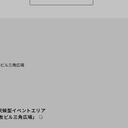
ランド
広場
本橋
ントラルパーク
場
駅前
アネックス
ーデン
全天候型イベントエリア
リー
友ビル三角広場」
タワー