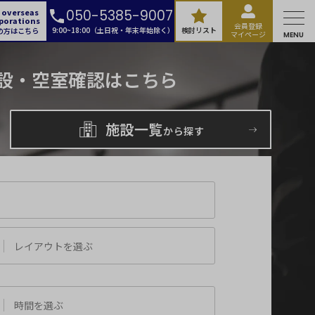
 overseas
050-5385-9007
porations
会員登録
9:00~18:00（土日祝・年末年始除く）
検討リスト
の方はこちら
マイページ
MENU
設・空室確認はこちら
施設一覧
から探す
選択可能
レイアウトを選ぶ
橋・九段
時間を選ぶ
門・神保町
エリア
秋葉原・神田