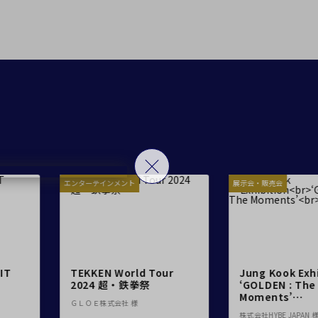
留コンファレンスセンター
ンファレンスセンター
Close
T字島型
ーテインメント
展示会・販売会
セ
せ
KEN World Tour
Jung Kook Exhibition
24 超・鉄拳祭
‘GOLDEN : The
Moments’
Ｅ株式会社 様
IN JAPAN
株式会社HYBE JAPAN 様