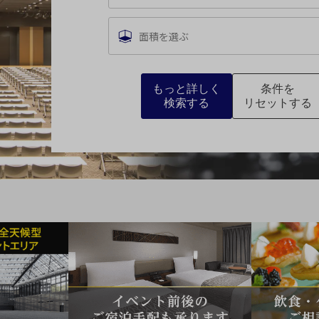
レイアウト
※複数選択可能
面積を選ぶ
スクール
スクール
シアター
2名掛け
3名掛け
形式
六本木・
虎ノ門
エリア
もっと詳しく
条件を
検索する
リセットする
渋谷
エリア
戻る
こ