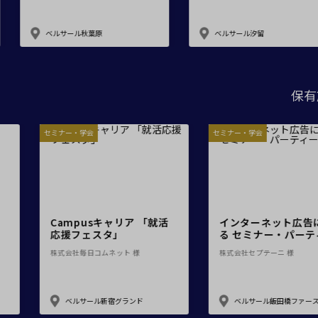
会場の種類
葉原
ベルサール汐留
ベルサ
こだわり条件
特長
※複数選択可能
保有
・学会
セミナー・学会
セ
用途
六大学就職リーグ
Campusキャリア 「就活
応援フェスタ」
社アスリートプランニング 様
株式会社毎日コムネット 様
株
ルサール新宿グランド
ベルサール新宿グランド