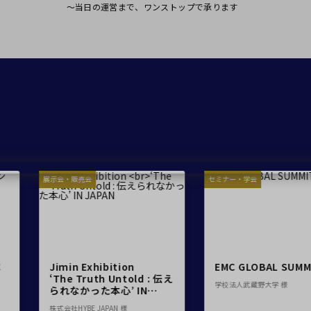
有明・羽田エリア
～当日の運営まで、ワンストップで承ります
ベルサール汐留
ベルサール東京汐
東京ガーデンシアター
ベルサール有明コ
ベルサール三田ガーデン
ベルサール羽田空港
日付／開始・終了時間から選ぶ
時間単位で選ぶ
こちらの
会議室
の空室状況は
以下からお問合せください。
お電話でのお問合せ
050-5385-9007
スクール
スクール
シアター
口の字型
島型
2名掛け
3名掛け
形式
会
セミナー・学会
エンタ
WEBからのお問合
受付時間 9:00～18:00（土日祝日・年末年始を除く）
お問合せフォーム
xhibition
EMC GLOBAL SUMMIT
TEK
uth Untold : 伝え
20
学校法人武蔵野大学 様
った本心’ IN
ＧＬＯ
 JAPAN 様