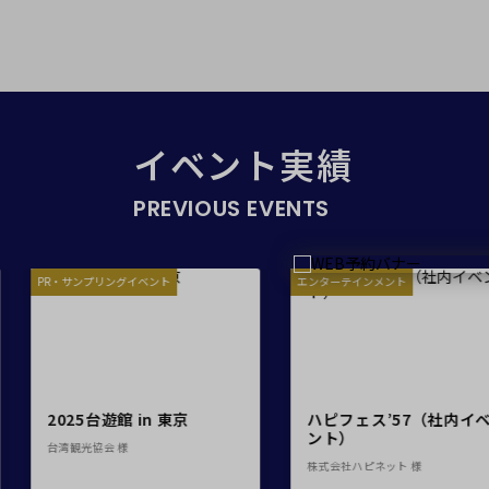
日時
イベント実績
PREVIOUS EVENTS
人数／レイアウト
※複数選択可能
ベント
エンターテインメント
展示会・販売
in 東京
ハピフェス’57（社内イベ
Jimin E
面積
ント）
‘The Tr
られなか
株式会社ハピネット 様
JAPAN
株式会社HYBE