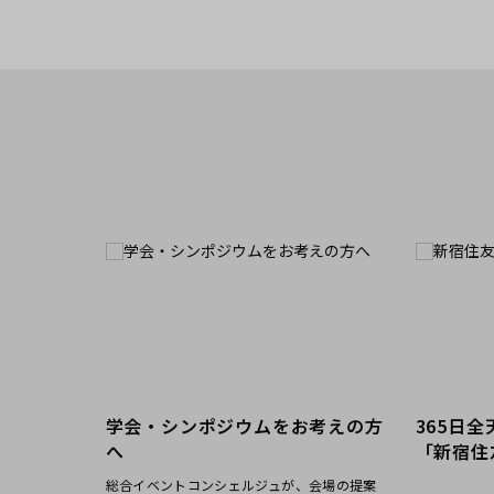
新宿・高田馬場エリア
ベルサール新宿南口
ベルサール新宿グ
秋葉原・神田・東京エリア
新宿住友ホール
新宿住友ビル三角
ベルサール八重洲
ベルサール東京日
新宿住友スカイルーム
ベルサール新宿セ
飯田橋・九段・半蔵門・神保町エリア
ベルサール秋葉原
ベルサール神田
ベルサール西新宿
ベルサール高田馬
ベルサール半蔵門
ベルサール飯田橋
渋谷エリア
ベルサール飯田橋ファースト
ベルサール神保町
ベルサール渋谷ファースト
ベルサール渋谷ガ
ベルサール神保町
ベルサール九段
六本木・虎ノ門エリア
学会・シンポジウムをお考えの方
365日
ベルサール虎ノ門
泉ガーデンギャラ
汐留・御成門・芝公園エリア
へ
「新宿住
ベルサール六本木グランドコンファレンスセンター
ベルサール六本木
総合イベントコンシェルジュが、会場の提案
ベルサール芝公園
ベルサール御成門