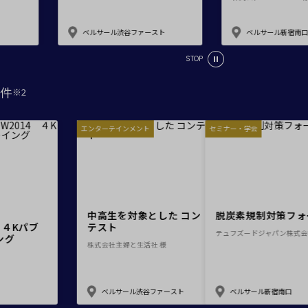
ベルサール渋谷ファースト
ベルサール新宿南口
STOP
窓があり開放感のある会場
件
※2
控室あり
時間貸し駐車場あり
エンターテインメント
エンターテインメント
セ
e-sports大会
展示会・販売会
TOUCH!
中高生を対象とした コン
WOWOW2014 ４Kパブ
テスト
リックビューイング
株式会社主婦と生活社 様
株式会社WOWOW 様
索
ベルサール秋葉原
ベルサール渋谷ファースト